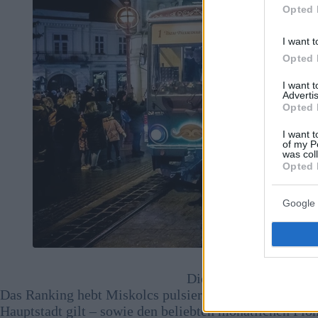
Opted 
I want t
Opted 
I want 
Advertis
Opted 
I want t
of my P
was col
Opted 
Google 
Die Adventsstraßenbah
Das Ranking hebt Miskolcs pulsierendes Nachtleben her
Hauptstadt gilt – sowie den beliebten monatlichen Fl