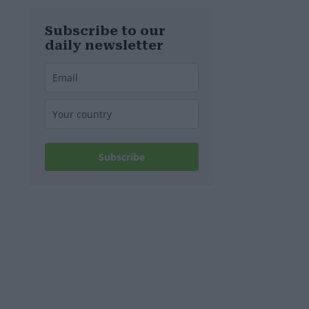
wurden
ungarischen
öffentlich-
rechtlichen
Subscribe to our
Medien leiten
daily newsletter
darf?
Subscribe