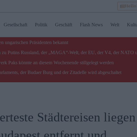
Hell
Gesellschaft
Politik
Geschäft
Flash News
Welt
Kult
n ungarischen Präsidenten bekannt
gen zu Putins Russland, der „MAGA“-Welt, der EU, der V4, der NATO 
twerk Paks könnte an diesem Wochenende stillgelegt werden
laments, der Budaer Burg und der Zitadelle wird abgeschaltet
rteste Städtereisen liegen
udapest entfernt und