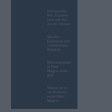
Weltkrieg,
menschliche
Überreste und
Schatzsuche:
Sprengstoff aus
Was Experten
der Donau in
rund um das
Budapest
aus der Donau
geborgen –
in Budapest
Fotos
geborgene
deutsche
Massive
Motorrad
Explosion und
gefunden
verheerender
haben – Fotos
Brand in
strategisch
wichtiger
MOL-
Ministerpräside
Raffinerie:
nt Péter
Werden die
Magyar teilte
Kraftstoffpreise
gute
erneut steigen?
Nachrichten
– Video
bezüglich
freiwilliger
Warum ist es
Verbrauchsred
ein Problem,
uzierungen
wenn Péter
mit, da erneut
Magyar
Hitzerekorde
entscheidet,
gebrochen
wer die