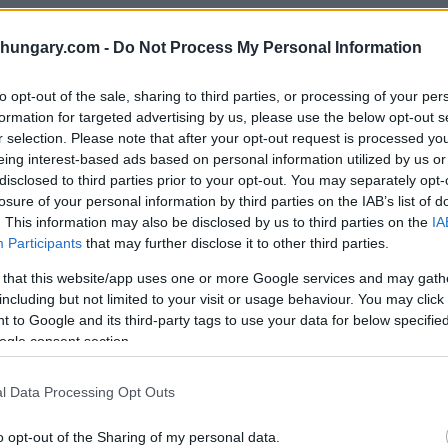
shungary.com -
Do Not Process My Personal Information
 Kurzurlaub
to opt-out of the sale, sharing to third parties, or processing of your per
Time Out für ein gutes Preis-Leistungs-Verhältnis
formation for targeted advertising by us, please use the below opt-out s
 Das ehemalige Industriezentrum belegt erneut den
r selection. Please note that after your opt-out request is processed y
er sozialistischen Ära war die Stadt eines der
eing interest-based ads based on personal information utilized by us or
disclosed to third parties prior to your opt-out. You may separately opt-
tlich der Einwohnerzahl an zweiter Stelle hinter
losure of your personal information by third parties on the IAB’s list of
ionen bekannt.
. This information may also be disclosed by us to third parties on the
IA
Participants
that may further disclose it to other third parties.
 that this website/app uses one or more Google services and may gath
including but not limited to your visit or usage behaviour. You may click 
 to Google and its third-party tags to use your data for below specifi
ogle consent section.
l Data Processing Opt Outs
o opt-out of the Sharing of my personal data.