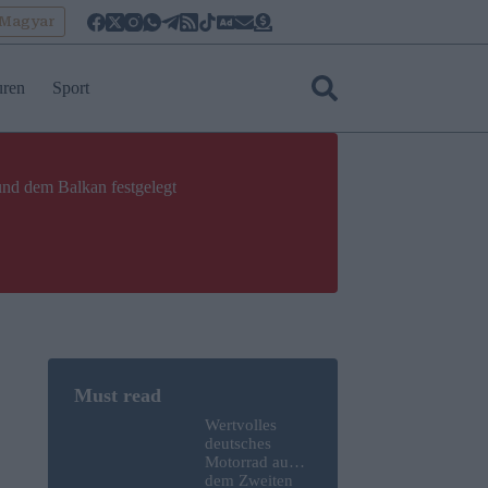
oMagyar
uren
Sport
und dem Balkan festgelegt
Wertvolles
deutsches
Motorrad aus
dem Zweiten