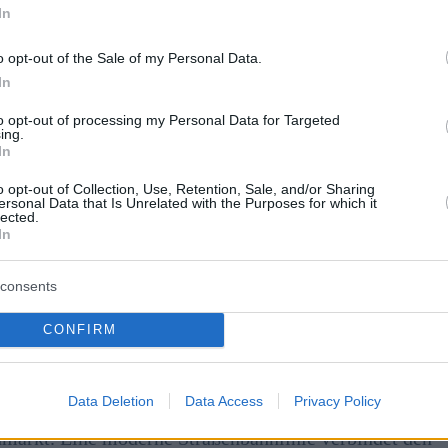
In
o opt-out of the Sale of my Personal Data.
In
to opt-out of processing my Personal Data for Targeted
ing.
In
o opt-out of Collection, Use, Retention, Sale, and/or Sharing
ersonal Data that Is Unrelated with the Purposes for which it
lected.
In
consents
CONFIRM
n in Miskolc, Ungarn.
Data Deletion
Data Access
Privacy Policy
vor – das als eines der besten außerhalb der
ohmarkt. Eine moderne Straßenbahnlinie verbindet den