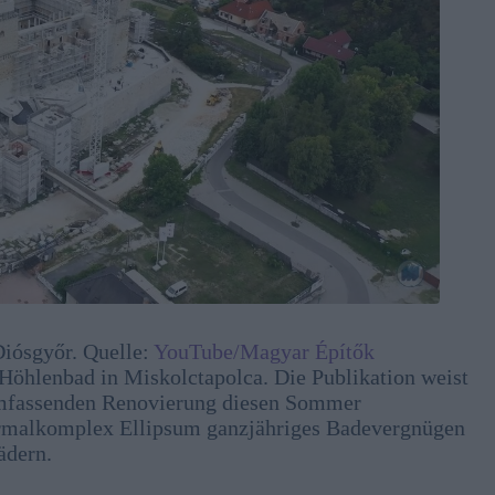
Diósgyőr. Quelle:
YouTube/Magyar Építők
 Höhlenbad in Miskolctapolca. Die Publikation weist
 umfassenden Renovierung diesen Sommer
hermalkomplex Ellipsum ganzjähriges Badevergnügen
ädern.