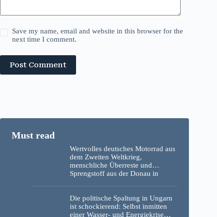
Save my name, email and website in this browser for the
next time I comment.
Post Comment
Wertvolles deutsches Motorrad aus
dem Zweiten Weltkrieg,
menschliche Überreste und
Sprengstoff aus der Donau in
Budapest geborgen – Fotos
Die politische Spaltung in Ungarn
ist schockierend: Selbst inmitten
einer Wasser- und Energiekrise