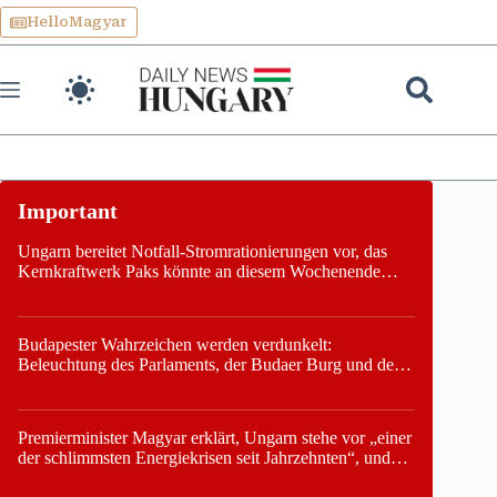
Skip
HelloMagyar
to
content
Ungarn bereitet Notfall-Stromrationierungen vor, das
Kernkraftwerk Paks könnte an diesem Wochenende
stillgelegt werden
Budapester Wahrzeichen werden verdunkelt:
Beleuchtung des Parlaments, der Budaer Burg und der
Zitadelle wird abgeschaltet
Premierminister Magyar erklärt, Ungarn stehe vor „einer
der schlimmsten Energiekrisen seit Jahrzehnten“, und
gibt neuen Termin für die Stilllegung von Paks bekannt