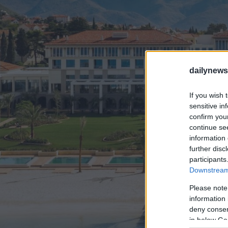
dailynew
If you wish 
sensitive in
confirm you
continue se
information 
further disc
participants
Downstream 
Please note
information 
deny consent
in below Go