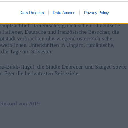
ungen, außerhalb Budapests kletterten die Einnahmen
Data Deletion
Data Access
Privacy Policy
auptsächlich italienische, griechische und deutsche
 Italiener, Deutsche und französische Besucher, die
ptstadt verbrachten überwiegend österreichische,
ewerblichen Unterkünften in Ungarn, rumänische,
 die Tage um Silvester.
tra-Bukk-Hügel, die Städte Debrecen und Szeged sowie
 Eger die beliebtesten Reiseziele.
n Rekord von 2019