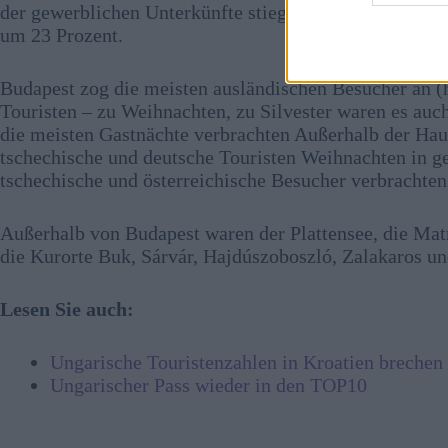
der gewerblichen Unterkünfte stiegen über den Erwart
um 23 Prozent.
Budapest zog die meisten ausländischen Besucher an (h
Touristen – zu Weihnachten, zu Silvester waren es auch
die meisten Gastnächte verbrachten Außerhalb der Hau
tschechische und deutsche Touristen Weihnachten in g
tschechische und österreichische Besucher verbrachten
Außerhalb von Budapest waren der Plattensee, die Ma
die Kurorte Buk, Sárvár, Hajdúszoboszló, Zalakaros und
Lesen Sie auch:
Ungarische Touristenzahlen in Kroatien breche
Ungarischer Pass wieder in den TOP10