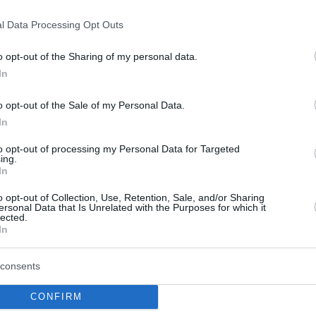
l Data Processing Opt Outs
o opt-out of the Sharing of my personal data.
In
o opt-out of the Sale of my Personal Data.
In
to opt-out of processing my Personal Data for Targeted
ing.
egen zu Weihnachten um 21 Prozent und stiegen zu
In
ilte die Ungarische Tourismusagentur (MTU) am
o opt-out of Collection, Use, Retention, Sale, and/or Sharing
ersonal Data that Is Unrelated with the Purposes for which it
lected.
In
r stiegen an Silvester um 27 Prozent, hieß es weiter.
consents
rden in Ungarn 243.000 Gastnächte verbracht,
stnächte und Ungarn 18 Prozent mehr als ein Jahr
CONFIRM
ten die Festtage in Hotelunterkünften Die Einnahmen