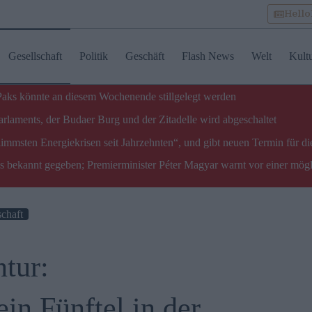
Hell
Gesellschaft
Politik
Geschäft
Flash News
Welt
Kult
 Paks könnte an diesem Wochenende stillgelegt werden
laments, der Budaer Burg und der Zitadelle wird abgeschaltet
limmsten Energiekrisen seit Jahrzehnten“, und gibt neuen Termin für di
ks bekannt gegeben; Premierminister Péter Magyar warnt vor einer mög
schaft
tur:
in Fünftel in der