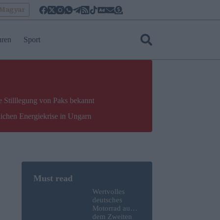
oMagyar
uren
Sport
e Stilllegung von Paks bekannt
lichen Energiekrise in Ungarn
Wertvolles
deutsches
Motorrad aus
dem Zweiten