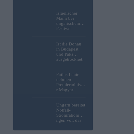
Weltkrieg,
menschliche
Überreste und
Israelischer
Sprengstoff aus
Mann bei
der Donau in
ungarischem
Budapest
Festival
geborgen –
niedergestoche
Fotos
n
Ist die Donau
in Budapest
und Paks
ausgetrocknet,
weil die
Slowaken sie
umgeleitet
Putins Leute
haben?
nehmen
Premierministe
r Magyar
erneut ins
Visier und
verspotten
Ungarn bereitet
diesmal die
Notfall-
Energiekrise
Stromrationieru
und das Paks-
ngen vor, das
Projekt
Kernkraftwerk
Paks könnte an