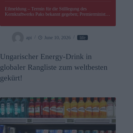
Eilmeldung – Termin für die Stilllegung des
Kernkraftwerks Paks bekannt gegeben; Premierminister
Péter Magyar warnt vor einer möglichen Energiekrise in
Ungarn
api
June 10, 2026
life
Ungarischer Energy-Drink in
globaler Rangliste zum weltbesten
gekürt!