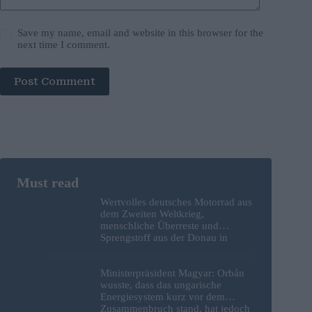
Save my name, email and website in this browser for the
next time I comment.
Post Comment
Wertvolles deutsches Motorrad aus
dem Zweiten Weltkrieg,
menschliche Überreste und
Sprengstoff aus der Donau in
Budapest geborgen – Fotos
Ministerpräsident Magyar: Orbán
wusste, dass das ungarische
Energiesystem kurz vor dem
Zusammenbruch stand, hat jedoch