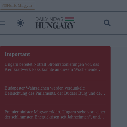
Skip
HelloMagyar
to
content
Ungarn bereitet Notfall-Stromrationierungen vor, das
Kernkraftwerk Paks könnte an diesem Wochenende
stillgelegt werden
Budapester Wahrzeichen werden verdunkelt:
Beleuchtung des Parlaments, der Budaer Burg und der
Zitadelle wird abgeschaltet
Premierminister Magyar erklärt, Ungarn stehe vor „einer
der schlimmsten Energiekrisen seit Jahrzehnten“, und
gibt neuen Termin für die Stilllegung von Paks bekannt