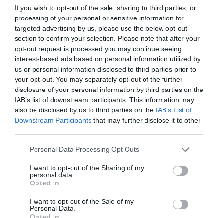
zufolge zeichnete sich das ungarische Produkt durch sein
If you wish to opt-out of the sale, sharing to third parties, or
Inhaltsstoffprofil, seine qualitätsbezogenen Eigenschaften und
processing of your personal or sensitive information for
seine Transparenz gegenüber den Verbrauchern aus.
targeted advertising by us, please use the below opt-out
Der zweite Platz ging an das deutsche Produkt 28 BLACK
section to confirm your selection. Please note that after your
Limette-Minze 250 ml mit 86 Punkten, während eine weitere
opt-out request is processed you may continue seeing
deutsche Marke, TAKE OFF Fruit Mix 330 ml, mit 85
interest-based ads based on personal information utilized by
Punkten den dritten Platz belegte.
us or personal information disclosed to third parties prior to
your opt-out. You may separately opt-out of the further
Verwandtes Thema:
Energy-Drinks in Ungarn für
Jugendliche offiziell verboten
disclosure of your personal information by third parties on the
IAB’s list of downstream participants. This information may
Europa dominierte die weltweite Rangliste
also be disclosed by us to third parties on the
IAB’s List of
Downstream Participants
that may further disclose it to other
Europa führte auch die kontinentale Rangliste an und lag
third parties.
damit vor Australien & Ozeanien sowie Asien. Nordamerika
belegte den letzten Platz, obwohl es einer der weltweit
Please note that this website/app uses one or more Google
Personal Data Processing Opt Outs
größten Märkte für Energy-Drinks ist.
services and may gather and store information including but
not limited to your visit or usage behaviour. You may click to
I want to opt-out of the Sharing of my
Eines der wichtigsten Ergebnisse der Studie ist, dass
personal data.
grant or deny consent to Google and its third-party tags to
verschiedene Regionen sehr unterschiedliche Vorstellungen
Opted In
use your data for below specified purposes in below Google
davon entwickelt haben, was ein hochwertiges Energy-Drink
ausmacht. Europäische Hersteller legen tendenziell größeren
consent section.
I want to opt-out of the Sale of my
Wert auf Pasteurisierung, Vitamingehalt und
Personal Data.
Produkttransparenz, während Marken in anderen Regionen
Opted In