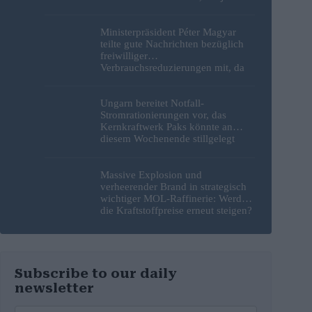
nichts unternommen
Ministerpräsident Péter Magyar
teilte gute Nachrichten bezüglich
freiwilliger
Verbrauchsreduzierungen mit, da
erneut Hitzerekorde gebrochen
wurden
Ungarn bereitet Notfall-
Stromrationierungen vor, das
Kernkraftwerk Paks könnte an
diesem Wochenende stillgelegt
werden
Massive Explosion und
verheerender Brand in strategisch
wichtiger MOL-Raffinerie: Werden
die Kraftstoffpreise erneut steigen?
– Video
Subscribe to our daily
newsletter