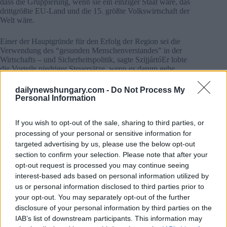
dass die Gruppierung, wenn sie ein einziger Staat wäre, das
drittgrößte EU-Land und die 15. größte Volkswirtschaft der
Welt wäre.
Einer der Hauptgründe für den Erfolg der Region sei die
Verwendung des “gesunden Menschenverstandes” in der
Wirtschafts – und Sicherheitspolitik, sagte SzijjártóEr lobte
die Vorteile niedriger Steuersätze, wenn es darum gehe,
internationale Investitionen anzuziehen und Arbeitsplätze zu
schaffen.
dailynewshungary.com -
Do Not Process My
Personal Information
Lesen Sie auch:
V4 führten marokkanische
Außenminister Gespräche in Budapest
If you wish to opt-out of the sale, sharing to third parties, or
processing of your personal or sensitive information for
Die Steuerpolitik, sagte er, solle eine nationale Zuständigkeit
targeted advertising by us, please use the below opt-out
bleiben, und fügte hinzu, dass die V4 auf diesem Element
section to confirm your selection. Please note that after your
ihrer Souveränität bestehen müssten Ungarn werde seine
opt-out request is processed you may continue seeing
Steuersenkungen fortsetzen, “auch wenn es einigen nicht
gefällt”, sagte er.
interest-based ads based on personal information utilized by
Szijjártó sagte unterdessen, die EU habe auch im Bereich der
us or personal information disclosed to third parties prior to
Energiesicherheit mehrere Fehler gemacht. Er sagte, die
your opt-out. You may separately opt-out of the further
Einzelheiten des europäischen Grünen Deals seien nicht
disclosure of your personal information by third parties on the
gründlich genug konkretisiert worden und das Dokument
IAB’s list of downstream participants. This information may
werde eher als “politisches Kommunikationsinstrument”