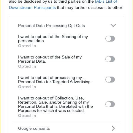
also be disclosed by us to third parties on the
IAB’s List of
genutzt.
Downstream Participants
that may further disclose it to other
third parties.
Szijjártó sagte, die Regierung halte den Umweltschutz für
wichtig und fügte gleichzeitig hinzu, dass es von
Please note that this website/app uses one or more Google
entscheidender Bedeutung sei, auch in diesem Bereich
Personal Data Processing Opt Outs
„vernünftig“zu bleiben. Der Minister sagte, es sei ein „großer
services and may gather and store information including but
Fehler” gewesen, die Europäer gegen Erdgas und
not limited to your visit or usage behaviour. You may click to
I want to opt-out of the Sharing of my
personal data.
Kernenergie aufzuhetzen.
grant or deny consent to Google and its third-party tags to
Opted In
use your data for below specified purposes in below Google
Lesen Sie auch:
Minister: Grüne Zukunft ohne
consent section.
I want to opt-out of the Sale of my
Kernenergie unmöglich
Personal Data.
Opted In
Mehr als 70 Prozent des ungarischen Strombedarfs werde bis
Ende des Jahrzehnts durch das Kernkraftwerk des Landes in
I want to opt-out of processing my
Personal Data for Targeted Advertising.
Paks gedeckt, sagte er und wies darauf hin, dass Ungarn
Opted In
kürzlich einen neuen langfristigen Gaskaufvertrag mit der
russischen Gazprom unterzeichnet habe.
I want to opt-out of Collection, Use,
Retention, Sale, and/or Sharing of my
Was die Migration betrifft, so Szijjártó, sollten die EU-
Personal Data that Is Unrelated with the
Mitgliedstaaten auf ihrem Recht bestehen, zu bestimmen, wer
Purposes for which it was collected.
Opted In
in ihr Hoheitsgebiet einreisen darf und wer nicht.
Google consents
Tags