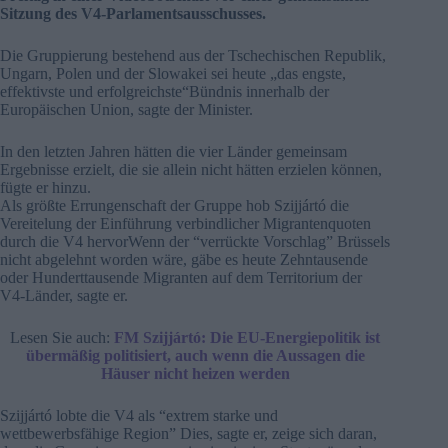
Sitzung des V4-Parlamentsausschusses.
Die Gruppierung bestehend aus der Tschechischen Republik,
Ungarn, Polen und der Slowakei sei heute „das engste,
effektivste und erfolgreichste“Bündnis innerhalb der
Europäischen Union, sagte der Minister.
In den letzten Jahren hätten die vier Länder gemeinsam
Ergebnisse erzielt, die sie allein nicht hätten erzielen können,
fügte er hinzu.
Als größte Errungenschaft der Gruppe hob Szijjártó die
Vereitelung der Einführung verbindlicher Migrantenquoten
durch die V4 hervorWenn der “verrückte Vorschlag” Brüssels
nicht abgelehnt worden wäre, gäbe es heute Zehntausende
oder Hunderttausende Migranten auf dem Territorium der
V4-Länder, sagte er.
Lesen Sie auch:
FM Szijjártó: Die EU-Energiepolitik ist
übermäßig politisiert, auch wenn die Aussagen die
Häuser nicht heizen werden
Szijjártó lobte die V4 als “extrem starke und
wettbewerbsfähige Region” Dies, sagte er, zeige sich daran,