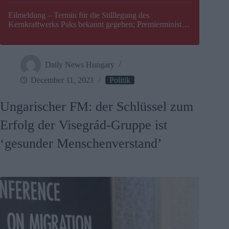
Eilmeldung – Termin für die Stilllegung des
Kernkraftwerks Paks bekannt gegeben; Premierminister
Péter Magyar warnt vor einer möglichen Energiekrise in
Ungarn
Daily News Hungary
December 11, 2021
Politik
Ungarischer FM: der Schlüssel zum
Erfolg der Visegrád-Gruppe ist
‘gesunder Menschenverstand’