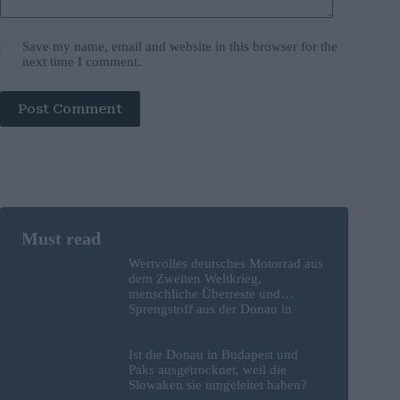
Save my name, email and website in this browser for the
next time I comment.
Post Comment
Wertvolles deutsches Motorrad aus
dem Zweiten Weltkrieg,
menschliche Überreste und
Sprengstoff aus der Donau in
Budapest geborgen – Fotos
Ist die Donau in Budapest und
Paks ausgetrocknet, weil die
Slowaken sie umgeleitet haben?