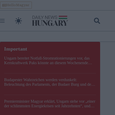
Skip
HelloMagyar
to
content
Ungarn bereitet Notfall-Stromrationierungen vor, das
Kernkraftwerk Paks könnte an diesem Wochenende
stillgelegt werden
Budapester Wahrzeichen werden verdunkelt:
Beleuchtung des Parlaments, der Budaer Burg und der
Zitadelle wird abgeschaltet
Premierminister Magyar erklärt, Ungarn stehe vor „einer
der schlimmsten Energiekrisen seit Jahrzehnten“, und
gibt neuen Termin für die Stilllegung von Paks bekannt