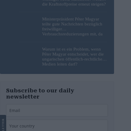
die Kraftstoffpreise erneut steigen?
– Video
Ministerpräsident Péter Magyar
teilte gute Nachrichten bezüglich
freiwilliger
Verbrauchsreduzierungen mit, da
erneut Hitzerekorde gebrochen
wurden
Warum ist es ein Problem, wenn
Péter Magyar entscheidet, wer die
ungarischen öffentlich-rechtlichen
Medien leiten darf?
Subscribe to our daily
newsletter
LETTER