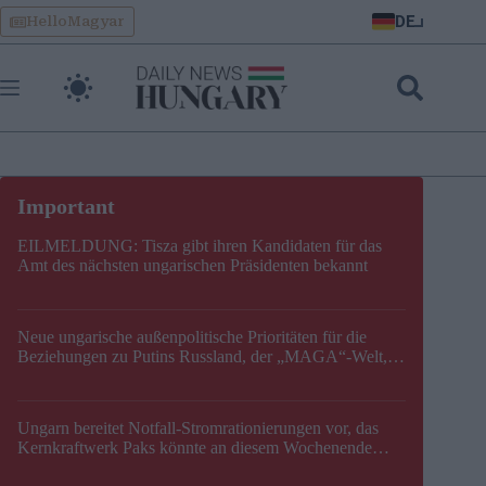
Skip
DE
HelloMagyar
to
content
EILMELDUNG: Tisza gibt ihren Kandidaten für das
Amt des nächsten ungarischen Präsidenten bekannt
Neue ungarische außenpolitische Prioritäten für die
Beziehungen zu Putins Russland, der „MAGA“-Welt,
der EU, der V4, der NATO und dem Balkan festgelegt
Ungarn bereitet Notfall-Stromrationierungen vor, das
Kernkraftwerk Paks könnte an diesem Wochenende
stillgelegt werden