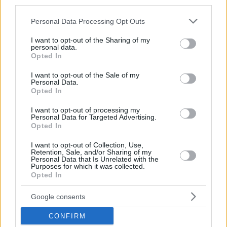
third parties.
#
united states
Leave a Reply
Please note that this website/app uses one or more Google
Personal Data Processing Opt Outs
Your email address will not be published.
Required fields are marked
*
services and may gather and store information including but
not limited to your visit or usage behaviour. You may click to
I want to opt-out of the Sharing of my
personal data.
grant or deny consent to Google and its third-party tags to
Name
*
Opted In
use your data for below specified purposes in below Google
consent section.
I want to opt-out of the Sale of my
Email
*
Personal Data.
Opted In
Website
I want to opt-out of processing my
Personal Data for Targeted Advertising.
Add Comment
*
Opted In
I want to opt-out of Collection, Use,
Retention, Sale, and/or Sharing of my
Personal Data that Is Unrelated with the
Purposes for which it was collected.
Opted In
Google consents
Save my name, email and website in this browser for the
CONFIRM
next time I comment.