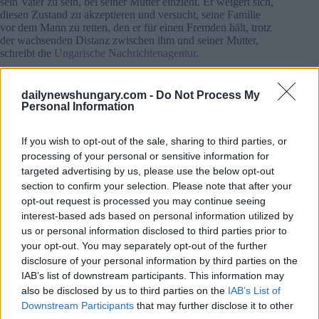
sein Vater zu sein, bei seiner Mutter einzieht. Er weigert sich,
diesen Zustand zu akzeptieren und versucht, seine Familie
vor dem Mann zu retten, den er für einen Fremden hält, trotz
der wachsenden Distanz zwischen ihm und seiner Mutter,
schreibt die
Ungarische Nachrichtenagentur
.
Andor wurde von Bojtorjan Barabas gespielt, mit Andrea
dailynewshungary.com -
Do Not Process My
Waskovits und Gregory Gadebois in Nebenrollen.
Personal Information
Nemes Jeles’ erfolgreichster Film, Son of Saul, wurde mit
dem Oscar, dem Golden Globe und dem BAFTA-Preis
If you wish to opt-out of the sale, sharing to third parties, or
ausgezeichnet.
processing of your personal or sensitive information for
targeted advertising by us, please use the below opt-out
Falls Sie ihn verpasst haben:
section to confirm your selection. Please note that after your
opt-out request is processed you may continue seeing
Oscar-Preisträger Nemes’ Sunset erhält FIPRESCI-
interest-based ads based on personal information utilized by
Preis beim Filmfestival in Venedig
us or personal information disclosed to third parties prior to
Son of Saul gewinnt den Golden Globe für
den besten
your opt-out. You may separately opt-out of the further
fremdsprachigen Film in L.A.
disclosure of your personal information by third parties on the
IAB’s list of downstream participants. This information may
Tags
also be disclosed by us to third parties on the
IAB’s List of
Downstream Participants
that may further disclose it to other
#
category movie
#
ce
#
Hungary
#
success