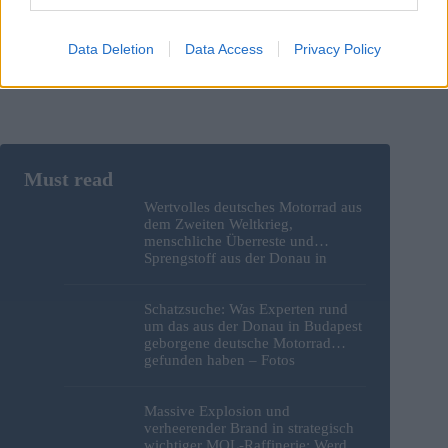
Post Comment
Data Deletion
Data Access
Privacy Policy
Wertvolles deutsches Motorrad aus
dem Zweiten Weltkrieg,
menschliche Überreste und
Sprengstoff aus der Donau in
Budapest geborgen – Fotos
Schatzsuche: Was Experten rund
um das aus der Donau in Budapest
geborgene deutsche Motorrad
gefunden haben – Fotos
Massive Explosion und
verheerender Brand in strategisch
wichtiger MOL-Raffinerie: Werden