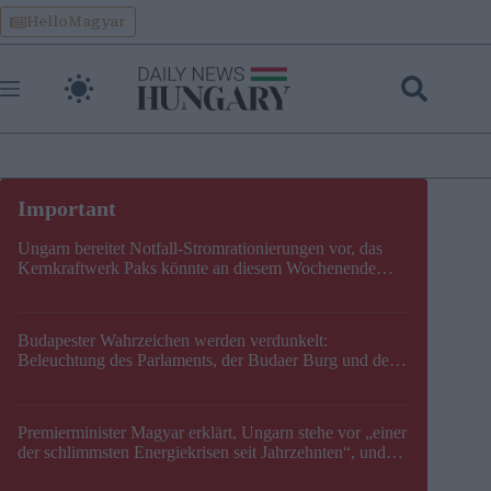
Skip
HelloMagyar
to
content
Ungarn bereitet Notfall-Stromrationierungen vor, das
Kernkraftwerk Paks könnte an diesem Wochenende
stillgelegt werden
Budapester Wahrzeichen werden verdunkelt:
Beleuchtung des Parlaments, der Budaer Burg und der
Zitadelle wird abgeschaltet
Premierminister Magyar erklärt, Ungarn stehe vor „einer
der schlimmsten Energiekrisen seit Jahrzehnten“, und
gibt neuen Termin für die Stilllegung von Paks bekannt