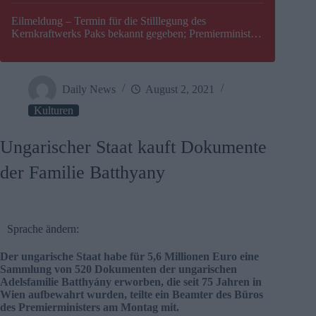
Eilmeldung – Termin für die Stilllegung des
Kernkraftwerks Paks bekannt gegeben; Premierminister
Péter Magyar warnt vor einer möglichen Energiekrise in
Ungarn
Daily News
August 2, 2021
Kulturen
Ungarischer Staat kauft Dokumente
der Familie Batthyany
Sprache ändern:
Der ungarische Staat habe für 5,6 Millionen Euro eine
Sammlung von 520 Dokumenten der ungarischen
Adelsfamilie Batthyány erworben, die seit 75 Jahren in
Wien aufbewahrt wurden, teilte ein Beamter des Büros
des Premierministers am Montag mit.