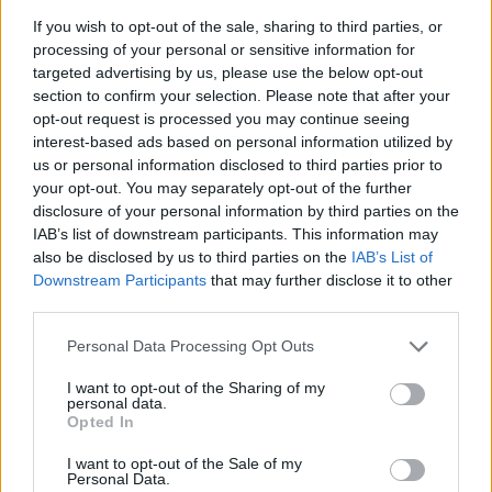
Forschungszwecke verfügbar sein.
If you wish to opt-out of the sale, sharing to third parties, or
processing of your personal or sensitive information for
Tags
targeted advertising by us, please use the below opt-out
#
Austria
#
geschichte
#
Kommunismus
section to confirm your selection. Please note that after your
#
ungarische geschichte
#
ungarische regierung
#
ungarn
opt-out request is processed you may continue seeing
Leave a Reply
interest-based ads based on personal information utilized by
us or personal information disclosed to third parties prior to
Your email address will not be published.
Required fields are marked
*
your opt-out. You may separately opt-out of the further
disclosure of your personal information by third parties on the
Name
*
IAB’s list of downstream participants. This information may
also be disclosed by us to third parties on the
IAB’s List of
Email
*
Downstream Participants
that may further disclose it to other
third parties.
Website
Please note that this website/app uses one or more Google
Personal Data Processing Opt Outs
services and may gather and store information including but
Add Comment
*
not limited to your visit or usage behaviour. You may click to
I want to opt-out of the Sharing of my
personal data.
grant or deny consent to Google and its third-party tags to
Opted In
use your data for below specified purposes in below Google
consent section.
I want to opt-out of the Sale of my
Personal Data.