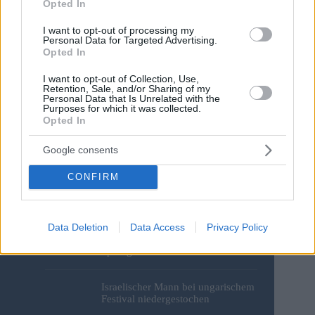
Opted In
I want to opt-out of processing my
Personal Data for Targeted Advertising.
Save my name, email and website in this browser for the
Opted In
next time I comment.
I want to opt-out of Collection, Use,
Retention, Sale, and/or Sharing of my
Post Comment
Personal Data that Is Unrelated with the
Purposes for which it was collected.
Opted In
Google consents
CONFIRM
Wertvolles deutsches Motorrad aus
Data Deletion
Data Access
Privacy Policy
dem Zweiten Weltkrieg,
menschliche Überreste und
Sprengstoff aus der Donau in
Budapest geborgen – Fotos
Israelischer Mann bei ungarischem
Festival niedergestochen