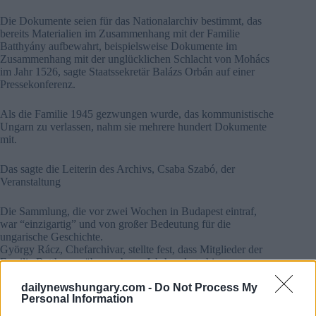
Die Dokumente seien für das Nationalarchiv bestimmt, das
bereits Materialien im Zusammenhang mit der Familie
Batthyány aufbewahrt, beispielsweise Dokumente im
Zusammenhang mit der unglücklichen Schlacht von Mohács
im Jahr 1526, sagte Staatssekretär Balázs Orbán auf einer
Pressekonferenz.
Als die Familie 1945 gezwungen wurde, das kommunistische
Ungarn zu verlassen, nahm sie mehrere hundert Dokumente
mit.
Das sagte die Leiterin des Archivs, Csaba Szabó, der
Veranstaltung
Die Sammlung, die vor zwei Wochen in Budapest eintraf,
war “einzigartig” und von großer Bedeutung für die
ungarische Geschichte.
György Rácz, Chefarchivar, stellte fest, dass Mitglieder der
Familie Batthyany über mehrere Jahrhunderte hinweg
wichtige Regierungsämter besetzt hatten.
dailynewshungary.com -
Do Not Process My
Personal Information
Die Dokumente werden digitalisiert und für