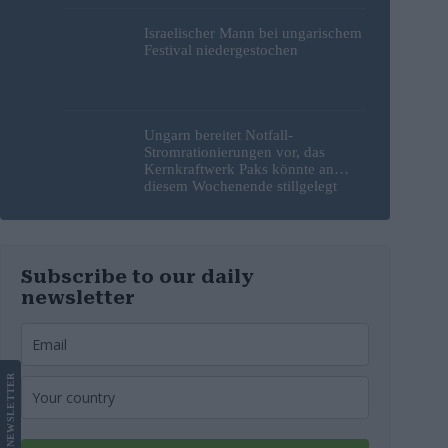
Israelischer Mann bei ungarischem
Festival niedergestochen
Ungarn bereitet Notfall-
Stromrationierungen vor, das
Kernkraftwerk Paks könnte an
diesem Wochenende stillgelegt
werden
Subscribe to our daily
newsletter
LETTER
NEWS