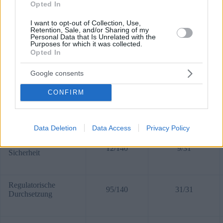
Opted In
Einschränkungen der
121/140
31/31
Regierungsbefugnisse
I want to opt-out of Collection, Use,
Retention, Sale, and/or Sharing of my
Personal Data that Is Unrelated with the
Purposes for which it was collected.
Keine Korruption
60/140
30/31
Opted In
Google consents
Offene Regierung
95/140
31/31
CONFIRM
Grundrechte
70/140
31/31
Data Deletion
Data Access
Privacy Policy
Ordnung und
12/140
9/31
Sicherheit
Regulatorische
95/140
31/31
Durchsetzung