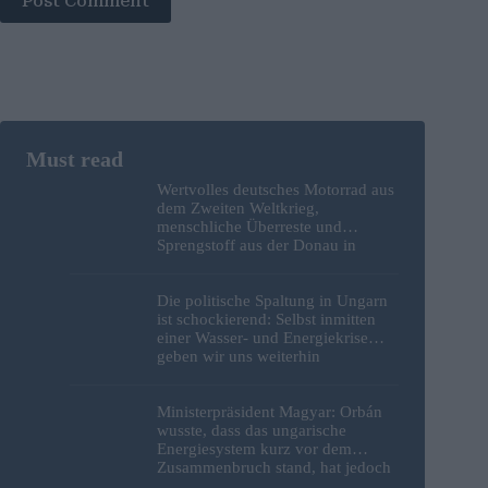
Post Comment
Wertvolles deutsches Motorrad aus
dem Zweiten Weltkrieg,
menschliche Überreste und
Sprengstoff aus der Donau in
Budapest geborgen – Fotos
Die politische Spaltung in Ungarn
ist schockierend: Selbst inmitten
einer Wasser- und Energiekrise
geben wir uns weiterhin
gegenseitig die Schuld
Ministerpräsident Magyar: Orbán
wusste, dass das ungarische
Energiesystem kurz vor dem
Zusammenbruch stand, hat jedoch
nichts unternommen