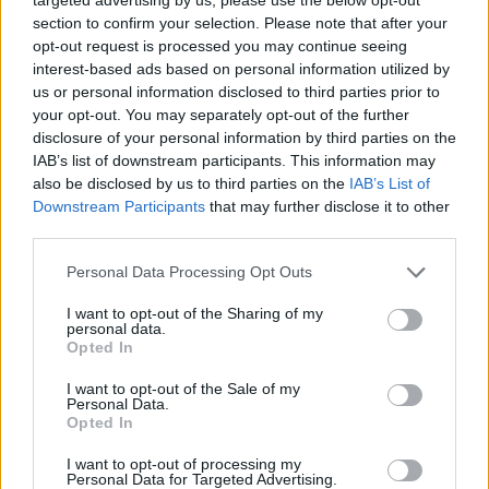
diesem Jahr ist die Ziviljustiz, was größtenteils auf anhaltende
section to confirm your selection. Please note that after your
pandemiebedingte Verzögerungen, eine geschwächte
opt-out request is processed you may continue seeing
Durchsetzung und zunehmende Diskriminierung in den
interest-based ads based on personal information utilized by
Ziviljustizsystemen zurückzuführen ist. Die Werte für diesen
us or personal information disclosed to third parties prior to
Faktor sind in diesem Jahr in 61% der Länder gesunken.
your opt-out. You may separately opt-out of the further
disclosure of your personal information by third parties on the
Lesen Sie auch:
Erstaunlicher Erfolg! Die New York
Film Week wählt Ungarns Storch zur besten
IAB’s list of downstream participants. This information may
Schauspielerin
also be disclosed by us to third parties on the
IAB’s List of
Downstream Participants
that may further disclose it to other
Rangliste des WJP-Rechtsstaatsindex Ungarns
third parties.
Gesamtpunktzahl globaler Rang: 73 / 140
Please note that this website/app uses one or more Google
Personal Data Processing Opt Outs
services and may gather and store information including but
Gesamtpunktzahl regionaler Rang: 31 / 31
not limited to your visit or usage behaviour. You may click to
I want to opt-out of the Sharing of my
personal data.
grant or deny consent to Google and its third-party tags to
Opted In
Rangliste der Faktorwerte:
use your data for below specified purposes in below Google
consent section.
I want to opt-out of the Sale of my
Personal Data.
GLOBALER
REGIONALER
FAKTOR
Opted In
RANG
RANG*
I want to opt-out of processing my
Personal Data for Targeted Advertising.