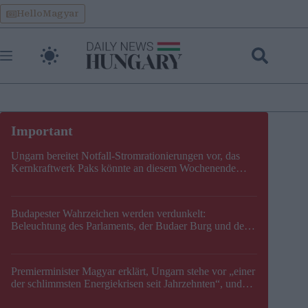
Skip
HelloMagyar
to
content
Ungarn bereitet Notfall-Stromrationierungen vor, das
Kernkraftwerk Paks könnte an diesem Wochenende
stillgelegt werden
Budapester Wahrzeichen werden verdunkelt:
Beleuchtung des Parlaments, der Budaer Burg und der
Zitadelle wird abgeschaltet
Premierminister Magyar erklärt, Ungarn stehe vor „einer
der schlimmsten Energiekrisen seit Jahrzehnten“, und
gibt neuen Termin für die Stilllegung von Paks bekannt