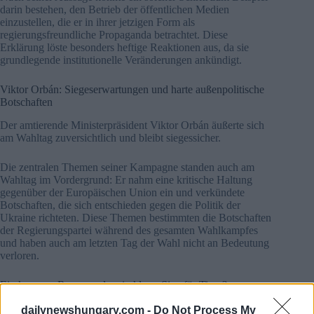
darin bestehen, den Betrieb der öffentlichen Medien
einzustellen, die er in ihrer jetzigen Form als
regierungsfreundliche Propaganda betrachtet. Diese
Erklärung löste besonders heftige Reaktionen aus, da sie
grundlegende institutionelle Veränderungen ankündigt.
Viktor Orbán: Siegeserwartungen und harte außenpolitische
Botschaften
Der amtierende Ministerpräsident Viktor Orbán äußerte sich
am Wahltag zuversichtlich und bleibt siegessicher.
Die zentralen Themen seiner Kampagne standen auch am
Wahltag im Vordergrund: Er nahm eine kritische Haltung
gegenüber der Europäischen Union ein und verkündete
Botschaften, die sich entschieden gegen die Politik der
Ukraine richteten. Diese Themen bestimmten die Botschaften
der Regierungspartei während des gesamten Wahlkampfes
und haben auch am letzten Tag der Wahl nicht an Bedeutung
verloren.
Ein knappes Rennen oder ein klarer Sieg für Tisza?
Die Meinungsumfragen, die in den Wochen vor der Wahl
dailynewshungary.com -
Do Not Process My