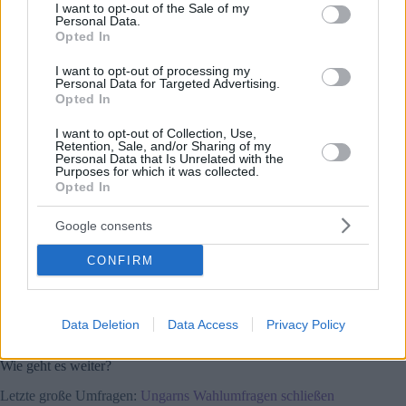
consent section.
I want to opt-out of the Sale of my
FOLGEN SIE UNS HEUTE: 
Ungarn-Wahl 
Personal Data.
2026: HEUTE - Minute für Minute 
🔴
Opted In
I want to opt-out of processing my
Zusammenfassung
Personal Data for Targeted Advertising.
Opted In
Die Wahl 2026 war in jeder Hinsicht bemerkenswert: Sie war
durch eine Rekordbeteiligung, scharfe politische Botschaften
I want to opt-out of Collection, Use,
und historische Einsätze gekennzeichnet.
Retention, Sale, and/or Sharing of my
Personal Data that Is Unrelated with the
Purposes for which it was collected.
Die Wahlbeteiligung war so hoch wie nie zuvor, während die
Opted In
Politiker klare und oft radikale Visionen für die Zukunft
skizzierten.
Google consents
Die folgende Analyse zeigt, in welche Richtung die
CONFIRM
Wahlergebnisse das politische System Ungarns verändern
werden – doch es ist bereits klar, dass das Land an der
Schwelle zu einer neuen Ära steht. Es wird ein Zwei- oder
Drei-Parteien-Parlament erwartet, in dem die traditionellen
Data Deletion
Data Access
Privacy Policy
linken Parteien nicht mehr vertreten sein werden.
Wie geht es weiter?
Letzte große Umfragen:
Ungarns Wahlumfragen schließen