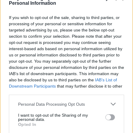
veröffentlicht wurden, deuteten auf ein knappes Rennen hin,
Personal Information
während unabhängige Institute einen Sieg von Tisza
vorhersagten und einige sogar von einer Zweidrittelmehrheit
If you wish to opt-out of the sale, sharing to third parties, or
ausgingen, was die politischen Spannungen weiter verstärkte.
processing of your personal or sensitive information for
Das traditionelle Machtgleichgewicht schien sich zu
verschieben und eine bedeutende politische Neuausrichtung
targeted advertising by us, please use the below opt-out
wurde zu einer realistischen Möglichkeit.
section to confirm your selection. Please note that after your
opt-out request is processed you may continue seeing
Internationale Aufmerksamkeit und geopolitisches Gewicht
interest-based ads based on personal information utilized by
us or personal information disclosed to third parties prior to
Auch das internationale Interesse an der Wahl war
your opt-out. You may separately opt-out of the further
ungewöhnlich groß. Aufgrund der außenpolitischen
disclosure of your personal information by third parties on the
Ausrichtung Ungarns – insbesondere seiner Beziehungen zur
IAB’s list of downstream participants. This information may
EU, zu Russland und zu Konfliktgebieten – wurden die
also be disclosed by us to third parties on the
IAB’s List of
Ereignisse von mehreren ausländischen Akteuren
Downstream Participants
that may further disclose it to other
aufmerksam verfolgt. Sogar der US-Präsident selbst hat sich
in den Wahlkampf eingeschaltet und Viktor Orbán unterstützt.
third parties.
Please note that this website/app uses one or more Google
Während des gesamten Wahlkampfes wurde immer wieder
Personal Data Processing Opt Outs
services and may gather and store information including but
betont, dass der Ausgang der Wahl nicht nur innenpolitische
Auswirkungen haben könnte, sondern auch auf europäischer
not limited to your visit or usage behaviour. You may click to
I want to opt-out of the Sharing of my
personal data.
und globaler Ebene.
grant or deny consent to Google and its third-party tags to
Opted In
use your data for below specified purposes in below Google