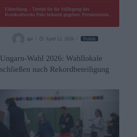
Eilmeldung – Termin für die Stilllegung des
Kernkraftwerks Paks bekannt gegeben; Premierminister
Péter Magyar warnt vor einer möglichen Energiekrise in
Ungarn
api
April 12, 2026
Politik
Ungarn-Wahl 2026: Wahllokale
schließen nach Rekordbeteiligung