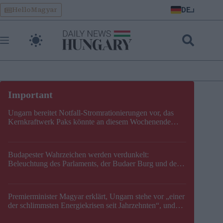
Skip
DE
HelloMagyar
to
content
Ungarn bereitet Notfall-Stromrationierungen vor, das
Kernkraftwerk Paks könnte an diesem Wochenende
stillgelegt werden
Budapester Wahrzeichen werden verdunkelt:
Beleuchtung des Parlaments, der Budaer Burg und der
Zitadelle wird abgeschaltet
Premierminister Magyar erklärt, Ungarn stehe vor „einer
der schlimmsten Energiekrisen seit Jahrzehnten“, und
gibt neuen Termin für die Stilllegung von Paks bekannt