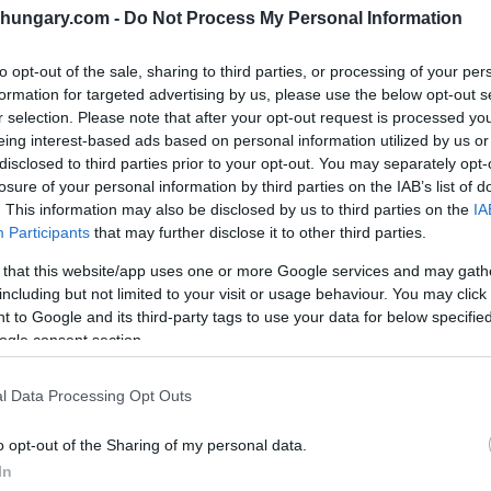
shungary.com -
Do Not Process My Personal Information
to opt-out of the sale, sharing to third parties, or processing of your per
formation for targeted advertising by us, please use the below opt-out s
r selection. Please note that after your opt-out request is processed y
eing interest-based ads based on personal information utilized by us or
disclosed to third parties prior to your opt-out. You may separately opt-
losure of your personal information by third parties on the IAB’s list of
B/NhamSZ
. This information may also be disclosed by us to third parties on the
IA
5 beginnen
Participants
that may further disclose it to other third parties.
 that this website/app uses one or more Google services and may gath
 der Autobahnen M1, M7 und M3. Zwischen der
including but not limited to your visit or usage behaviour. You may click 
nze wird die M1 verlängert, zwischen der M0 und
 to Google and its third-party tags to use your data for below specifi
 Budapester Szentmihályi-Straße und Gyöngyös die M3.
ogle consent section.
 der M3 2031, in drei Jahren ist die dritte Spur
l Data Processing Opt Outs
nte Standstreifen (ITS) bauen, die für Autofahrer nur
kehrszeiten können die Fahrzeuge dadurch vierspurig
o opt-out of the Sharing of my personal data.
en Gy.r und Hegyeshalom bleiben die 2X2-Fahrspuren
In