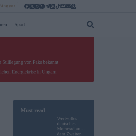
oMagyar
uren
Sport
e Stilllegung von Paks bekannt
lichen Energiekrise in Ungarn
Wertvolles
deutsches
Motorrad aus
dem Zweiten