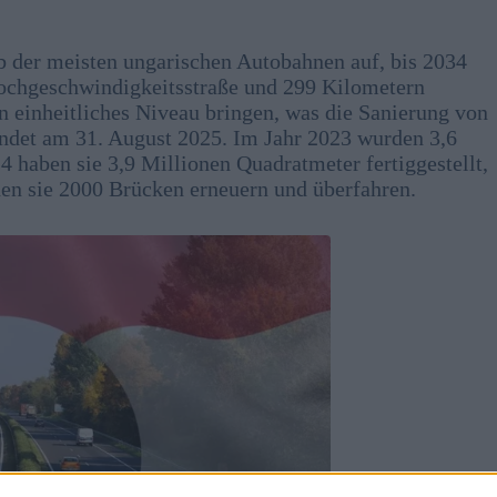
der meisten ungarischen Autobahnen auf, bis 2034
Hochgeschwindigkeitsstraße und 299 Kilometern
n einheitliches Niveau bringen, was die Sanierung von
 endet am 31. August 2025. Im Jahr 2023 wurden 3,6
4 haben sie 3,9 Millionen Quadratmeter fertiggestellt,
en sie 2000 Brücken erneuern und überfahren.