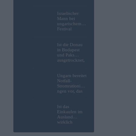
Weltkrieg,
menschliche
Überreste und
Israelischer
Sprengstoff aus
Mann bei
der Donau in
ungarischem
Budapest
Festival
geborgen –
niedergestoche
Fotos
n
Ist die Donau
in Budapest
und Paks
ausgetrocknet,
weil die
Slowaken sie
umgeleitet
Ungarn bereitet
haben?
Notfall-
Stromrationieru
ngen vor, das
Kernkraftwerk
Paks könnte an
diesem
Ist das
Wochenende
Einkaufen im
stillgelegt
Ausland
werden
wirklich
günstiger? Und
warum geben