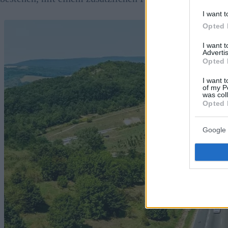
I want t
Opted 
I want 
Advertis
Opted 
I want t
of my P
was col
Opted 
Google 