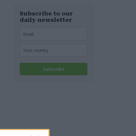
Rumänen und
Bulgaren mehr
Geld aus als
Subscribe to our
Ungarn? Neue
daily newsletter
Studie liefert
Antworten
Subscribe