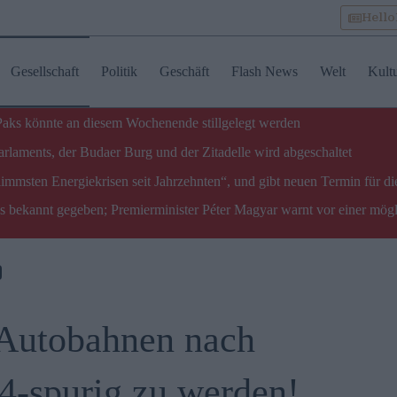
Hell
Gesellschaft
Politik
Geschäft
Flash News
Welt
Kult
 Paks könnte an diesem Wochenende stillgelegt werden
laments, der Budaer Burg und der Zitadelle wird abgeschaltet
limmsten Energiekrisen seit Jahrzehnten“, und gibt neuen Termin für di
ks bekannt gegeben; Premierminister Péter Magyar warnt vor einer mög
 Autobahnen nach
 4-spurig zu werden!