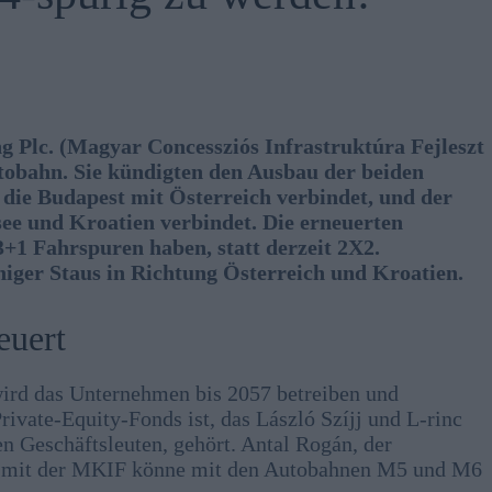
g Plc. (Magyar Concessziós Infrastruktúra Fejleszt
tobahn. Sie kündigten den Ausbau der beiden
die Budapest mit Österreich verbindet, und der
ee und Kroatien verbindet. Die erneuerten
1 Fahrspuren haben, statt derzeit 2X2.
iger Staus in Richtung Österreich und Kroatien.
euert
ird das Unternehmen bis 2057 betreiben und
ivate-Equity-Fonds ist, das László Szíjj und L-rinc
n Geschäftsleuten, gehört. Antal Rogán, der
rag mit der MKIF könne mit den Autobahnen M5 und M6