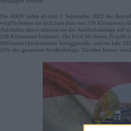
verlängert werden.
Die MKIF nahm ab dem 1. September 2022 den Betrieb 
verpflichteten sie sich zum Bau von 279 Kilometern 
Autobahn, davor müssen sie die Autobahnbeläge auf ei
538 Kilometern bedeutet. Die Frist für dieses Projekt
Millionen Quadratmeter fertiggestellt, und im Jahr 202
20% des gesamten Straßenbelags. Darüber hinaus werd