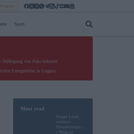
oMagyar
uren
Sport
e Stilllegung von Paks bekannt
lichen Energiekrise in Ungarn
Putins Leute
nehmen
Premierministe
r Magyar