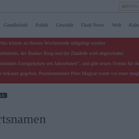
Hell
Gesellschaft
Politik
Geschäft
Flash News
Welt
Kult
 Paks könnte an diesem Wochenende stillgelegt werden
laments, der Budaer Burg und der Zitadelle wird abgeschaltet
limmsten Energiekrisen seit Jahrzehnten“, und gibt neuen Termin für di
ks bekannt gegeben; Premierminister Péter Magyar warnt vor einer mög
sch
rtsnamen