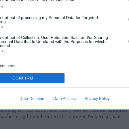
t immer wieder überflute (“gyerünk feljebb a víznek”).
In
to opt-out of processing my Personal Data for Targeted
ing.
In
Teil Ungarns waren, aufgrund des Vertrags von Trianon
es stammt aus dem Jahr 1426, damals wurde er Chwla
o opt-out of Collection, Use, Retention, Sale, and/or Sharing
ersonal Data that Is Unrelated with the Purposes for which it
lected.
In
consents
ige Siedlung, da es bedeutende Funde sowohl aus
amilie Festetics hatte dort ein Anwesen und es ist auch
CONFIRM
ten ungarischen Dichters Sándor Pet.fi.
Data Deletion
Data Access
Privacy Policy
ähnung ist von 1305, Bis 1367, war es Teil der Bethlen
sache: es gibt auch einen Ort namens Nekeresd, was