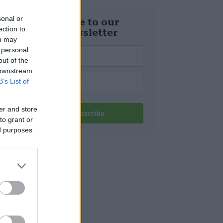
Relikt aus dem
Zweiten
sonal or
Weltkrieg in
Subscribe to our
Budapest frei
ection to
daily newsletter
ou may
 personal
out of the
 downstream
B’s List of
er and store
Subscribe
to grant or
ed purposes