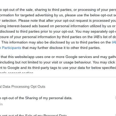
Borsod-Abaúj-Zemplén, die erste Erwähnung des Ortes
to opt-out of the sale, sharing to third parties, or processing of your per
 geschrieben, da er der Familie Fáy gehörte Wenn Sie
formation for targeted advertising by us, please use the below opt-out s
Fáy besuchen.
r selection. Please note that after your opt-out request is processed y
eing interest-based ads based on personal information utilized by us or
disclosed to third parties prior to your opt-out. You may separately opt-
losure of your personal information by third parties on the IAB’s list of
vertrag
. Im Jahr 2002 lebten dort 16723 Menschen,
. This information may also be disclosed by us to third parties on the
IA
he Personen waren.
Participants
that may further disclose it to other third parties.
 that this website/app uses one or more Google services and may gath
including but not limited to your visit or usage behaviour. You may click 
 to Google and its third-party tags to use your data for below specifi
arischen Grenze. Seinen Namen erhielt es vermutlich
ogle consent section.
r Gegend. Es gibt auch einen Wasserfall, dessen Felsen
tsnamen beigetragen hat.
l Data Processing Opt Outs
o opt-out of the Sharing of my personal data.
In
gen davon stammen aus der Zeit vor dem
 er seinen Namen dadurch erhielt, dass man sagte, man
o opt-out of the Sale of my Personal Data.