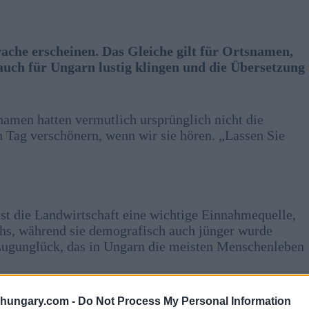
ache erscheinen. Das Gleiche gilt für Ortsnamen,
 auch für Ungarn lustig klingen und die Übersetzung
snamen hatten vermutlich ursprünglich nicht die
 Tag verschönern, wenn wir sie hören. „Lassen Sie
ist die Landwirtschaft eine wichtige Einnahmequelle,
hs, während sie demografisch auch jünger wurde
 Zugunglück, das in Ungarn die meisten Menschenleben
shungary.com -
Do Not Process My Personal Information