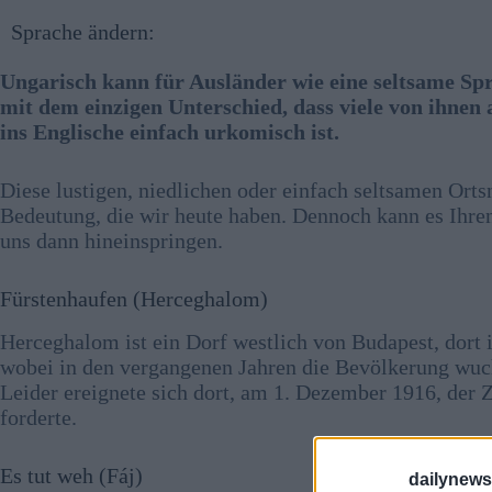
Sprache ändern:
Ungarisch kann für Ausländer wie eine seltsame Spr
mit dem einzigen Unterschied, dass viele von ihnen
ins Englische einfach urkomisch ist.
Diese lustigen, niedlichen oder einfach seltsamen Ort
Bedeutung, die wir heute haben. Dennoch kann es Ihren
uns dann hineinspringen.
Fürstenhaufen (Herceghalom)
Herceghalom ist ein Dorf westlich von Budapest, dort 
wobei in den vergangenen Jahren die Bevölkerung wuc
Leider ereignete sich dort, am 1. Dezember 1916, der
forderte.
Es tut weh (Fáj)
dailynew