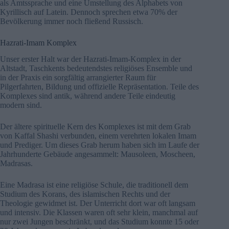
als Amtssprache und eine Umstellung des Alphabets von
Kyrillisch auf Latein. Dennoch sprechen etwa 70% der
Bevölkerung immer noch fließend Russisch.
Hazrati-Imam Komplex
Unser erster Halt war der Hazrati-Imam-Komplex in der
Altstadt, Taschkents bedeutendstes religiöses Ensemble und
in der Praxis ein sorgfältig arrangierter Raum für
Pilgerfahrten, Bildung und offizielle Repräsentation. Teile des
Komplexes sind antik, während andere Teile eindeutig
modern sind.
Der ältere spirituelle Kern des Komplexes ist mit dem Grab
von Kaffal Shashi verbunden, einem verehrten lokalen Imam
und Prediger. Um dieses Grab herum haben sich im Laufe der
Jahrhunderte Gebäude angesammelt: Mausoleen, Moscheen,
Madrasas.
Eine Madrasa ist eine religiöse Schule, die traditionell dem
Studium des Korans, des islamischen Rechts und der
Theologie gewidmet ist. Der Unterricht dort war oft langsam
und intensiv. Die Klassen waren oft sehr klein, manchmal auf
nur zwei Jungen beschränkt, und das Studium konnte 15 oder