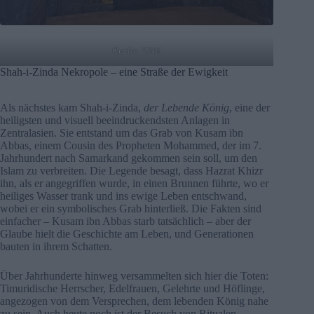
Quelle: DNH
Shah-i-Zinda Nekropole – eine Straße der Ewigkeit
Als nächstes kam Shah-i-Zinda,
der Lebende König
, eine der
heiligsten und visuell beeindruckendsten Anlagen in
Zentralasien. Sie entstand um das Grab von Kusam ibn
Abbas, einem Cousin des Propheten Mohammed, der im 7.
Jahrhundert nach Samarkand gekommen sein soll, um den
Islam zu verbreiten. Die Legende besagt, dass Hazrat Khizr
ihn, als er angegriffen wurde, in einen Brunnen führte, wo er
heiliges Wasser trank und ins ewige Leben entschwand,
wobei er ein symbolisches Grab hinterließ. Die Fakten sind
einfacher – Kusam ibn Abbas starb tatsächlich – aber der
Glaube hielt die Geschichte am Leben, und Generationen
bauten in ihrem Schatten.
Über Jahrhunderte hinweg versammelten sich hier die Toten:
Timuridische Herrscher, Edelfrauen, Gelehrte und Höflinge,
angezogen von dem Versprechen, dem lebenden König nahe
zu sein. Auch heute noch ist der Besuch von Ritualen