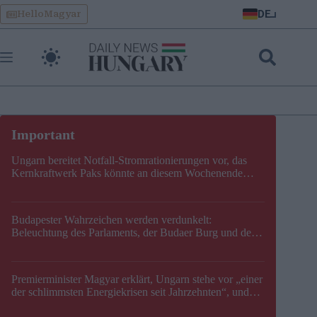
Skip
DE
HelloMagyar
to
content
Ungarn bereitet Notfall-Stromrationierungen vor, das
Kernkraftwerk Paks könnte an diesem Wochenende
stillgelegt werden
Budapester Wahrzeichen werden verdunkelt:
Beleuchtung des Parlaments, der Budaer Burg und der
Zitadelle wird abgeschaltet
Premierminister Magyar erklärt, Ungarn stehe vor „einer
der schlimmsten Energiekrisen seit Jahrzehnten“, und
gibt neuen Termin für die Stilllegung von Paks bekannt