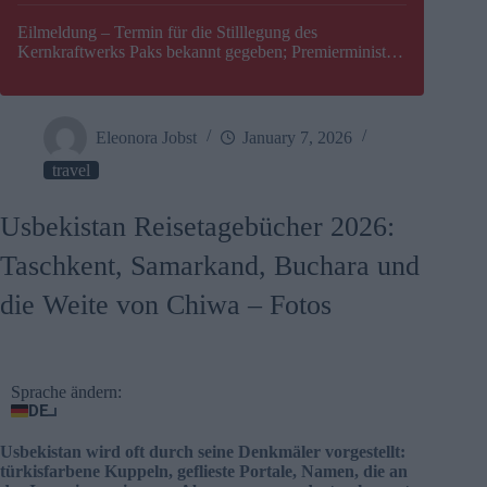
Eilmeldung – Termin für die Stilllegung des
Kernkraftwerks Paks bekannt gegeben; Premierminister
Péter Magyar warnt vor einer möglichen Energiekrise in
Ungarn
Eleonora Jobst
January 7, 2026
travel
Usbekistan Reisetagebücher 2026:
Taschkent, Samarkand, Buchara und
die Weite von Chiwa – Fotos
Sprache ändern:
DE
Usbekistan wird oft durch seine Denkmäler vorgestellt:
türkisfarbene Kuppeln, geflieste Portale, Namen, die an