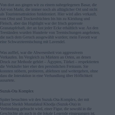
Von dort aus gingen wir zu einem nahegelegenen Basar, die
Art von Markt, die immer noch als alltäglicher Ort und nicht
als Touristenattraktion funktioniert. Hier wird alles verkauft,
von Obst und Trockenfrüchten bis hin zu Kleidung und
Fleisch, aber das Highlight war der frisch gepresste
Granatapfelsaft, der an fast jeder Ecke erhältlich war. An den
Teeständen wurden Hunderte von Teemischungen angeboten,
die nach dem Geruch ausgewählt wurden; mein Favorit war
eine Schwarzteemischung mit Lavendel.
Was auffiel, war die Abwesenheit von aggressivem
Verkaufen. Im Vergleich zu Märkten an Orten, an denen
Druck zur Methode gehört – Ägypten, Türkei – respektierten
die Verkäufer hier eher den persönlichen Freiraum. Sie
konnten stöbern, probieren, ablehnen und weitergehen, ohne
dass die Interaktion in eine Verhandlung über Höflichkeit
ausartete.
Suzuk-Ota Komplex
Später besuchten wir den Suzuk-Ota-Komplex, der mit
Hazrat Sheikh Mustafakul Khodja (Suzuk-Ota) in
Verbindung gebracht wird, einer Figur, die sowohl in die
Geschichte als auch in die lokale Legende eingegangen ist.