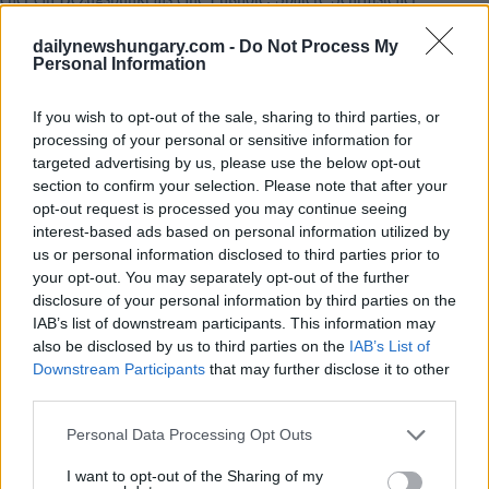
gaben ihr großartige Titel wie “
die Perle der östlichen
muslimischen Welt
“, während sie heute eher in Bezug auf die
dailynewshungary.com -
Do Not Process My
Farben beschrieben wird – türkisfarbene Kuppeln, Minarette
Personal Information
und atemberaubende Mosaike. Für Architekturliebhaber ist
Samarkand natürlich ein Muss.
If you wish to opt-out of the sale, sharing to third parties, or
processing of your personal or sensitive information for
Wir fuhren früh mit dem Afrosiyob-
Hochgeschwindigkeitszug (766F) vom Nordbahnhof in
targeted advertising by us, please use the below opt-out
Taschkent ab und traten in weniger als zweieinhalb Stunden
section to confirm your selection. Please note that after your
in das weite, offene Licht von Samarkand.
opt-out request is processed you may continue seeing
interest-based ads based on personal information utilized by
Unser Reiseführer erklärte uns, dass Samarkand “reiche
us or personal information disclosed to third parties prior to
Stadt” bedeutet – ein Name, der sich sowohl in der Größe der
your opt-out. You may separately opt-out of the further
Monumente als auch in der Dichte der Bevölkerung und der
disclosure of your personal information by third parties on the
Bräuche widerspiegelt. Sie ist so alt wie Rom und gehört zum
IAB’s list of downstream participants. This information may
UNESCO-Weltkulturerbe mit einer geschützten Skyline, in
der die Gebäude auf zwölf Stockwerke begrenzt sind. In der
also be disclosed by us to third parties on the
IAB’s List of
Stadt leben Menschen aus mehr als hundert Nationalitäten,
Downstream Participants
that may further disclose it to other
und obwohl die meisten Einwohner Muslime sind, folgt das
third parties.
tägliche Leben keinem einheitlichen Muster. Traditionen wie
der Gang von Frischvermählten durch das Feuer werden
Please note that this website/app uses one or more Google
Personal Data Processing Opt Outs
fortgesetzt, und menschliche und tierische Figuren tauchen in
services and may gather and store information including but
der Kunst und sogar auf Friedhöfen auf. In Samarkand gibt es
not limited to your visit or usage behaviour. You may click to
I want to opt-out of the Sharing of my
auch eine Weinfabrik, zwei Bierbrauereien und eine große