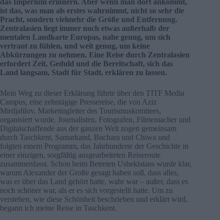
das Imperium erinnern. Aber wenn man dort ankommt,
ist das, was man als erstes wahrnimmt, nicht so sehr die
Pracht, sondern vielmehr die Größe und Entfernung.
Zentralasien liegt immer noch etwas außerhalb der
mentalen Landkarte Europas, nahe genug, um sich
vertraut zu fühlen, und weit genug, um keine
Abkürzungen zu nehmen. Eine Reise durch Zentralasien
erfordert Zeit, Geduld und die Bereitschaft, sich das
Land langsam, Stadt für Stadt, erklären zu lassen.
Mein Weg zu dieser Erklärung führte über den TITF Media
Campus, eine zehntägige Pressereise, die von Aziz
Mirdjalilov, Marketingleiter des Tourismuskomitees,
organisiert wurde. Journalisten, Fotografen, Filmemacher und
Digitalschaffende aus der ganzen Welt zogen gemeinsam
durch Taschkent, Samarkand, Buchara und Chiwa und
folgten einem Programm, das Jahrhunderte der Geschichte in
einer einzigen, sorgfältig ausgearbeiteten Reiseroute
zusammenfasst. Schon beim Betreten Usbekistans wurde klar,
warum Alexander der Große gesagt haben soll, dass alles,
was er über das Land gehört hatte, wahr war – außer, dass es
noch schöner war, als er es sich vorgestellt hatte. Um zu
verstehen, wie diese Schönheit beschrieben und erklärt wird,
begann ich meine Reise in Taschkent.