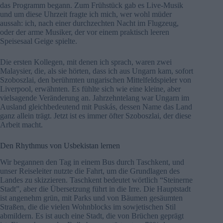
das Programm begann. Zum Frühstück gab es Live-Musik
und um diese Uhrzeit fragte ich mich, wer wohl müder
aussah: ich, nach einer durchzechten Nacht im Flugzeug,
oder der arme Musiker, der vor einem praktisch leeren
Speisesaal Geige spielte.
Die ersten Kollegen, mit denen ich sprach, waren zwei
Malaysier, die, als sie hörten, dass ich aus Ungarn kam, sofort
Szoboszlai, den berühmten ungarischen Mittelfeldspieler von
Liverpool, erwähnten. Es fühlte sich wie eine kleine, aber
vielsagende Veränderung an. Jahrzehntelang war Ungarn im
Ausland gleichbedeutend mit Puskás, dessen Name das Land
ganz allein trägt. Jetzt ist es immer öfter Szoboszlai, der diese
Arbeit macht.
Den Rhythmus von Usbekistan lernen
Wir begannen den Tag in einem Bus durch Taschkent, und
unser Reiseleiter nutzte die Fahrt, um die Grundlagen des
Landes zu skizzieren. Taschkent bedeutet wörtlich “Steinerne
Stadt”, aber die Übersetzung führt in die Irre. Die Hauptstadt
ist angenehm grün, mit Parks und von Bäumen gesäumten
Straßen, die die vielen Wohnblocks im sowjetischen Stil
abmildern. Es ist auch eine Stadt, die von Brüchen geprägt