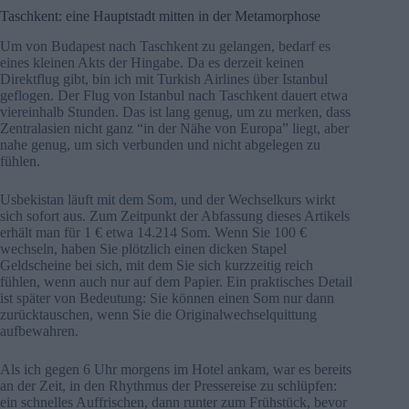
Taschkent: eine Hauptstadt mitten in der Metamorphose
Um von Budapest nach Taschkent zu gelangen, bedarf es
eines kleinen Akts der Hingabe. Da es derzeit keinen
Direktflug gibt, bin ich mit Turkish Airlines über Istanbul
geflogen. Der Flug von Istanbul nach Taschkent dauert etwa
viereinhalb Stunden. Das ist lang genug, um zu merken, dass
Zentralasien nicht ganz “in der Nähe von Europa” liegt, aber
nahe genug, um sich verbunden und nicht abgelegen zu
fühlen.
Usbekistan läuft mit dem Som, und der Wechselkurs wirkt
sich sofort aus. Zum Zeitpunkt der Abfassung dieses Artikels
erhält man für 1 € etwa 14.214 Som. Wenn Sie 100 €
wechseln, haben Sie plötzlich einen dicken Stapel
Geldscheine bei sich, mit dem Sie sich kurzzeitig reich
fühlen, wenn auch nur auf dem Papier. Ein praktisches Detail
ist später von Bedeutung: Sie können einen Som nur dann
zurücktauschen, wenn Sie die Originalwechselquittung
aufbewahren.
Als ich gegen 6 Uhr morgens im Hotel ankam, war es bereits
an der Zeit, in den Rhythmus der Pressereise zu schlüpfen:
ein schnelles Auffrischen, dann runter zum Frühstück, bevor