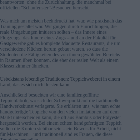
beantworten, ohne die Zurückhaltung, die manchmal bei
offiziellen “Schaufenster”-Besuchen herrscht.
Was mich am meisten beeindruckt hat, war, wie praxisnah das
Training gestaltet war. Wir gingen durch Einrichtungen, die
reale Umgebungen imitieren sollten – das Innere eines
Flugzeugs, das Innere eines Zugs – und an der Fakultät für
Gastgewerbe gab es komplette Maquette-Restaurants, die um
verschiedene Küchen herum gebaut waren, so dass die
Studenten die Fähigkeiten des von ihnen gewählten Bereichs
in Räumen üben konnten, die eher der realen Welt als einem
Klassenzimmer ähnelten.
Usbekistans lebendige Traditionen: Teppichweberei in einem
Land, das es sich nicht leisten kann
Anschließend besuchten wir eine familiengeführte
Teppichfabrik, wo sich der Schwerpunkt auf die traditionelle
Handwerkskunst verlagerte. Sie erklärten uns, wie man echte
handgefertigte Teppiche von den vielen Imitationen auf dem
Markt unterscheiden kann, die oft aus Bambus oder Polyester
hergestellt werden. Bei einem echten handgefertigten Teppich
sollten die Knoten sichtbar sein – ein Beweis für Arbeit, nicht
für Maschinen – und traditionell sind es Frauen, die diese
Teppiche herstellen.