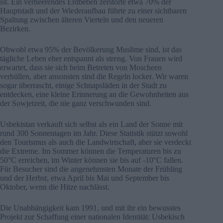
ist. Ein verheerendes Erdbeben zerstörte etwa 70% der
Hauptstadt und der Wiederaufbau führte zu einer sichtbaren
Spaltung zwischen älteren Vierteln und den neueren
Bezirken.
Obwohl etwa 95% der Bevölkerung Muslime sind, ist das
tägliche Leben eher entspannt als streng. Von Frauen wird
erwartet, dass sie sich beim Betreten von Moscheen
verhüllen, aber ansonsten sind die Regeln locker. Wir waren
sogar überrascht, einige Schnapsläden in der Stadt zu
entdecken, eine kleine Erinnerung an die Gewohnheiten aus
der Sowjetzeit, die nie ganz verschwunden sind.
Usbekistan verkauft sich selbst als ein Land der Sonne mit
rund 300 Sonnentagen im Jahr. Diese Statistik stützt sowohl
den Tourismus als auch die Landwirtschaft, aber sie verdeckt
die Extreme. Im Sommer können die Temperaturen bis zu
50°C erreichen, im Winter können sie bis auf -10°C fallen.
Für Besucher sind die angenehmsten Monate der Frühling
und der Herbst, etwa April bis Mai und September bis
Oktober, wenn die Hitze nachlässt.
Die Unabhängigkeit kam 1991, und mit ihr ein bewusstes
Projekt zur Schaffung einer nationalen Identität: Usbekisch