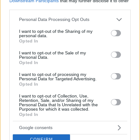
Tags
Downstream Participants
that may further disclose it to other
third parties.
#
fidesz
#
Impulsbewegung
#
knospenapester Rat
#
knospenapste
#
knospenreichste Versammlung
#
ungarn
Please note that this website/app uses one or more Google
Personal Data Processing Opt Outs
Leave a Reply
services and may gather and store information including but
Your email address will not be published.
Required fields are marked
*
not limited to your visit or usage behaviour. You may click to
I want to opt-out of the Sharing of my
personal data.
grant or deny consent to Google and its third-party tags to
Opted In
use your data for below specified purposes in below Google
Name
*
consent section.
I want to opt-out of the Sale of my
Personal Data.
Email
*
Opted In
Website
I want to opt-out of processing my
Personal Data for Targeted Advertising.
Opted In
Add Comment
*
I want to opt-out of Collection, Use,
Retention, Sale, and/or Sharing of my
Personal Data that Is Unrelated with the
Purposes for which it was collected.
Opted In
Google consents
CONFIRM