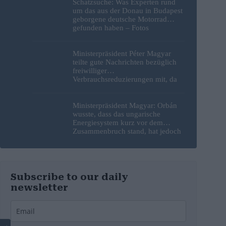
Schatzsuche: Was Experten rund
um das aus der Donau in Budapest
geborgene deutsche Motorrad
gefunden haben – Fotos
Ministerpräsident Péter Magyar
teilte gute Nachrichten bezüglich
freiwilliger
Verbrauchsreduzierungen mit, da
erneut Hitzerekorde gebrochen
wurden
Ministerpräsident Magyar: Orbán
wusste, dass das ungarische
Energiesystem kurz vor dem
Zusammenbruch stand, hat jedoch
nichts unternommen
Subscribe to our daily
newsletter