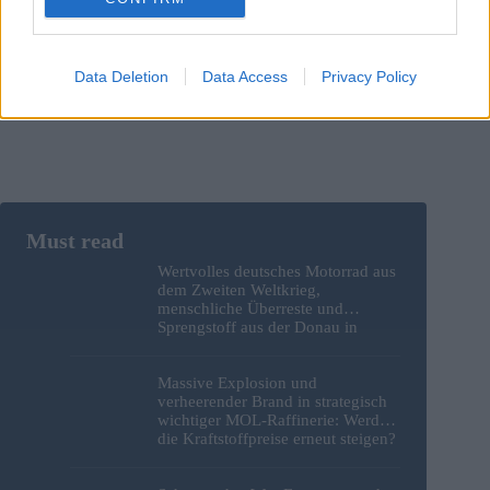
Save my name, email and website in this browser for the
next time I comment.
Data Deletion
Data Access
Privacy Policy
Post Comment
Wertvolles deutsches Motorrad aus
dem Zweiten Weltkrieg,
menschliche Überreste und
Sprengstoff aus der Donau in
Budapest geborgen – Fotos
Massive Explosion und
verheerender Brand in strategisch
wichtiger MOL-Raffinerie: Werden
die Kraftstoffpreise erneut steigen?
– Video