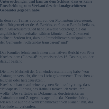
Untersuchungen und kam zu dem Schluss, dass es keine
Entscheidung zum Verkauf des denkmalgeschützten
Gebäudes gegeben habe.
In dem von Tamas Soproni von der Momentum-Bewegung,
dem Bürgermeister des 6. Bezirks, verfassten Bericht heißt es,
kein Ausschussmitglied habe Beweise vorgelegt, die das
angebliche Fehlverhalten stützen könnten. Das Dokument
stellte außerdem fest, dass die Immobilienverkaufspraktiken
der Gemeinde „vollständig transparent“sind”.
Das Komitee lehnte auch einen alternativen Bericht von Péter
Kovács, dem (Fidesz-)Bürgermeister des 16. Bezirks, ab, der
darauf bestand
Die linke Mehrheit der Gemeindeversammlung habe “von
Anfang an versucht, die ans Licht gekommenen Tatsachen zu
leugnen oder herabzusetzen”.
Kovács beharrte auf seiner eigenen Schlussfolgerung, dass
“Budapests Führung das Rathaus tatsächlich verkaufen
wollte” Die verfügbaren Dokumente, durchgesickerten
Aufnahmen und Zeugenaussagen, die das Komitee hörte,
wiesen alle auf “die Wahrscheinlichkeit von Plänen” hin, das
Gebäude zu verkaufen.