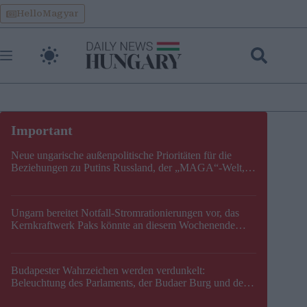
Skip
HelloMagyar
to
content
Neue ungarische außenpolitische Prioritäten für die
Beziehungen zu Putins Russland, der „MAGA“-Welt,
der EU, der V4, der NATO und dem Balkan festgelegt
Ungarn bereitet Notfall-Stromrationierungen vor, das
Kernkraftwerk Paks könnte an diesem Wochenende
stillgelegt werden
Budapester Wahrzeichen werden verdunkelt:
Beleuchtung des Parlaments, der Budaer Burg und der
Zitadelle wird abgeschaltet