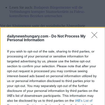
Lesen Sie auch:
Budapests Bürgermeister will die
Verbindungen korrupter Staatssekretärin zu Fidesz-
kontrollierten Bezirken untersuchen
Vor der Abstimmung sagte der sozialistische Abgeordnete
Csaba Horváth, der Bericht von Kovács sei nicht objektiv
und könne nicht angenommen werden, während Soproni
dailynewshungary.com -
Do Not Process My
Kovács beschuldigte, Regierungspropaganda zu verkaufen.
Personal Information
In einer Erklärung sagte Kovács, der ehemalige
Premierminister Gordon Bajnai habe sich dem Ausschuss
nicht zur Verfügung gestellt “Es liegt an den
If you wish to opt-out of the sale, sharing to third parties, or
Ermittlungsbehörden, sich über seine Rolle bei der Tätigkeit
processing of your personal or sensitive information for
der Gemeinde und deren Grundstücksverkäufen zu
targeted advertising by us, please use the below opt-out
informieren”, fügte er hinzu.
section to confirm your selection. Please note that after your
opt-out request is processed you may continue seeing
Sagte Kovács
Das Komitee sei “von Anfang an zum
interest-based ads based on personal information utilized by
Scheitern verurteilt” gewesen, da linke Abgeordnete in der
us or personal information disclosed to third parties prior to
Mehrheit seien und sie “offen ihre Vorurteile zum Ausdruck
your opt-out. You may separately opt-out of the further
brachten”.
disclosure of your personal information by third parties on the
IAB’s list of downstream participants. This information may
also be disclosed by us to third parties on the
IAB’s List of