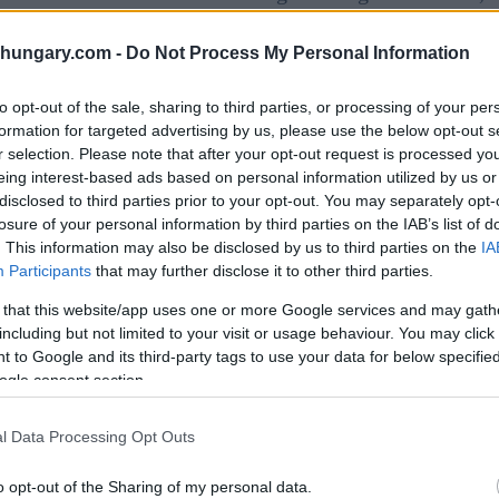
ndert, das in den 1980 er Jahren einen postmodernen
shungary.com -
Do Not Process My Personal Information
 restauriert werden, stehen teilweise unter
to opt-out of the sale, sharing to third parties, or processing of your per
o viel wie möglich von ihrem ursprünglichen Aussehen
formation for targeted advertising by us, please use the below opt-out s
bare Grundfläche der Budapester Paläste zu
r selection. Please note that after your opt-out request is processed y
scher Stile aus dem 19., 20. und 21. Jahrhundert zu
eing interest-based ads based on personal information utilized by us or
disclosed to third parties prior to your opt-out. You may separately opt-
losure of your personal information by third parties on the IAB’s list of
. This information may also be disclosed by us to third parties on the
IA
 28, in der Nähe der Donau und nur wenig von
Participants
that may further disclose it to other third parties.
eum und der Großen Markthalle Budapests entfernt.
 that this website/app uses one or more Google services and may gath
kel lesen
HIER
.
including but not limited to your visit or usage behaviour. You may click 
 to Google and its third-party tags to use your data for below specifi
ächen:
ogle consent section.
l Data Processing Opt Outs
o opt-out of the Sharing of my personal data.