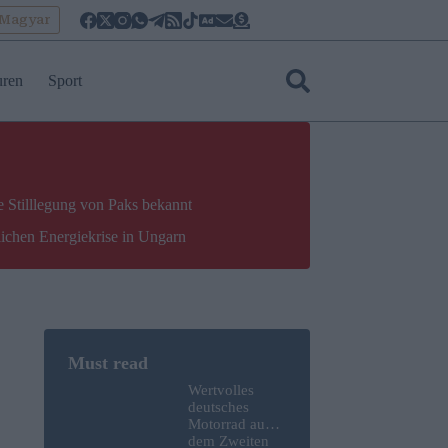
oMagyar
uren
Sport
e Stilllegung von Paks bekannt
lichen Energiekrise in Ungarn
Wertvolles
deutsches
Motorrad aus
dem Zweiten