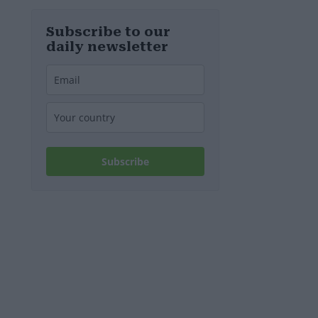
diesem
Wochenende
stillgelegt
Subscribe to our
werden
daily newsletter
Subscribe