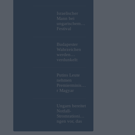
Weltkrieg,
menschliche
Überreste und
Israelischer
Sprengstoff aus
Mann bei
der Donau in
ungarischem
Budapest
Festival
geborgen –
niedergestoche
Fotos
n
Budapester
Wahrzeichen
werden
verdunkelt:
Beleuchtung
des Parlaments,
der Budaer
Putins Leute
Burg und der
nehmen
Zitadelle wird
Premierministe
abgeschaltet
r Magyar
erneut ins
Visier und
verspotten
Ungarn bereitet
diesmal die
Notfall-
Energiekrise
Stromrationieru
und das Paks-
ngen vor, das
Projekt
Kernkraftwerk
Paks könnte an