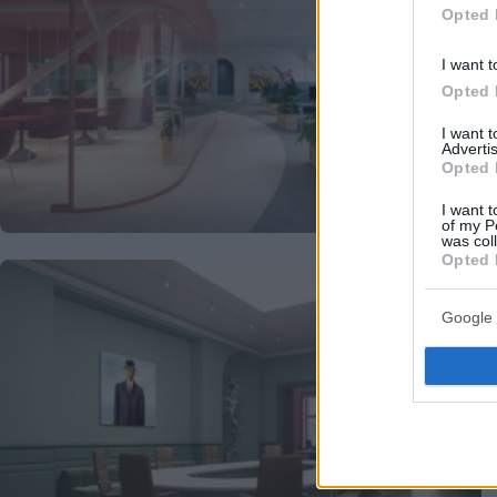
Opted 
I want t
Opted 
I want 
Advertis
Opted 
I want t
of my P
was col
Opted 
Google 