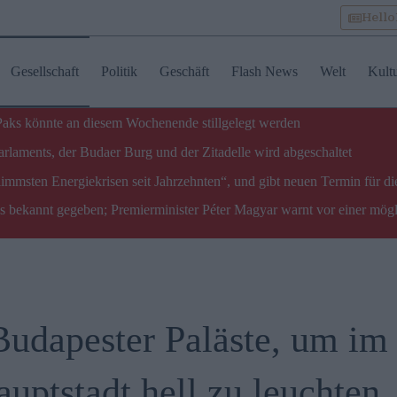
Hell
Gesellschaft
Politik
Geschäft
Flash News
Welt
Kult
 Paks könnte an diesem Wochenende stillgelegt werden
laments, der Budaer Burg und der Zitadelle wird abgeschaltet
limmsten Energiekrisen seit Jahrzehnten“, und gibt neuen Termin für di
ks bekannt gegeben; Premierminister Péter Magyar warnt vor einer mög
Budapester Paläste, um im
uptstadt hell zu leuchten