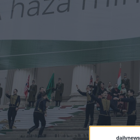
dailynew