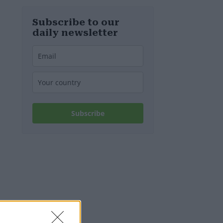
MOL-
Raffinerie:
Werden die
Subscribe to our
Kraftstoffpreise
daily newsletter
erneut steigen?
– Video
Subscribe