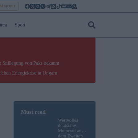
oMagyar
uren
Sport
e Stilllegung von Paks bekannt
lichen Energiekrise in Ungarn
Wertvolles
deutsches
Motorrad aus
dem Zweiten