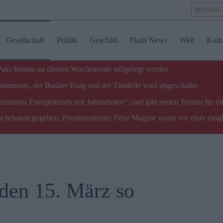
Hell
Gesellschaft
Politik
Geschäft
Flash News
Welt
Kult
 Paks könnte an diesem Wochenende stillgelegt werden
laments, der Budaer Burg und der Zitadelle wird abgeschaltet
limmsten Energiekrisen seit Jahrzehnten“, und gibt neuen Termin für di
ks bekannt gegeben; Premierminister Péter Magyar warnt vor einer mög
den 15. März so