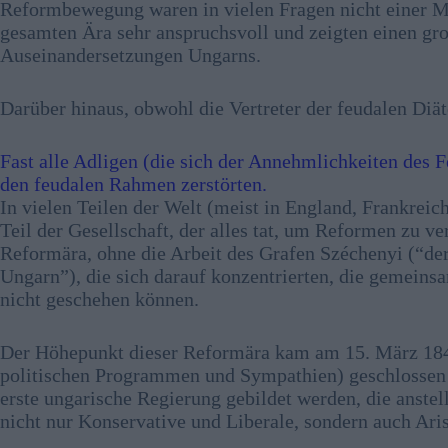
Reformbewegung waren in vielen Fragen nicht einer Me
gesamten Ära sehr anspruchsvoll und zeigten einen gro
Auseinandersetzungen Ungarns.
Darüber hinaus, obwohl die Vertreter der feudalen Diä
Fast alle Adligen (die sich der Annehmlichkeiten des Fe
den feudalen Rahmen zerstörten.
In vielen Teilen der Welt (meist in England, Frankreic
Teil der Gesellschaft, der alles tat, um Reformen zu ve
Reformära, ohne die Arbeit des Grafen Széchenyi (“de
Ungarn”), die sich darauf konzentrierten, die gemeins
nicht geschehen können.
Der Höhepunkt dieser Reformära kam am 15. März 1848
politischen Programmen und Sympathien) geschlossen a
erste ungarische Regierung gebildet werden, die anste
nicht nur Konservative und Liberale, sondern auch Aris