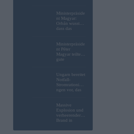
Weltkrieg,
menschliche
Überreste und
Ministerpräside
Sprengstoff aus
nt Magyar:
der Donau in
Orbán wusste,
Budapest
dass das
geborgen –
ungarische
Fotos
Energiesystem
kurz vor dem
Ministerpräside
Zusammenbruc
nt Péter
h stand, hat
Magyar teilte
jedoch nichts
gute
unternommen
Nachrichten
bezüglich
freiwilliger
Ungarn bereitet
Verbrauchsred
Notfall-
uzierungen
Stromrationieru
mit, da erneut
ngen vor, das
Hitzerekorde
Kernkraftwerk
gebrochen
Paks könnte an
wurden
diesem
Massive
Wochenende
Explosion und
stillgelegt
verheerender
werden
Brand in
strategisch
wichtiger