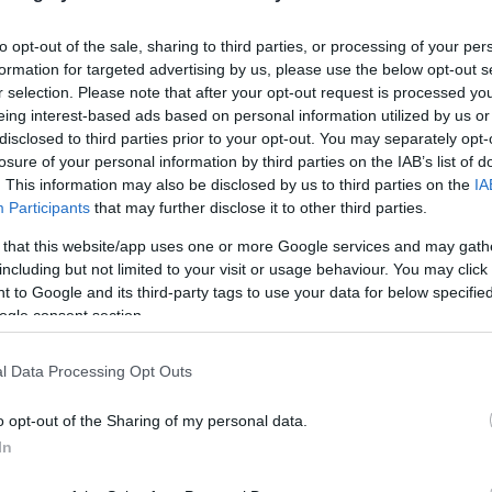
to opt-out of the sale, sharing to third parties, or processing of your per
formation for targeted advertising by us, please use the below opt-out s
r selection. Please note that after your opt-out request is processed y
eing interest-based ads based on personal information utilized by us or
disclosed to third parties prior to your opt-out. You may separately opt-
losure of your personal information by third parties on the IAB’s list of
. This information may also be disclosed by us to third parties on the
IA
en und sogar Freiheitskämpfen, so zum Beispiel in
Participants
that may further disclose it to other third parties.
ch, in Ungarn ist der 15. März 1848 jedoch so tief in
sonst auf dem Kontinent, außer dem 20. August
 that this website/app uses one or more Google services and may gath
including but not limited to your visit or usage behaviour. You may click 
stische Revolution von 1956) ist der 15. März der
 to Google and its third-party tags to use your data for below specifi
n diesem Tag ist niemand traurig Warum?
ogle consent section.
oder 100 Jahre zuvorEs schien, dass sich nie etwas
l Data Processing Opt Outs
aftliche, politische, kulturelle und soziale
volution beschleunigt Allerdings wurde nur einer
o opt-out of the Sharing of my personal data.
ändert weitergeht
In
 der fortgeschrittenen europäischen Staaten zu