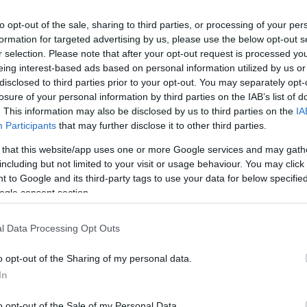
to opt-out of the sale, sharing to third parties, or processing of your per
formation for targeted advertising by us, please use the below opt-out s
r selection. Please note that after your opt-out request is processed y
eing interest-based ads based on personal information utilized by us or
disclosed to third parties prior to your opt-out. You may separately opt-
kenwagen zu zerschlagen. – Finden Sie die Details
losure of your personal information by third parties on the IAB’s list of
. This information may also be disclosed by us to third parties on the
IA
ffentlichen Medien mit einem polnischen
Participants
that may further disclose it to other third parties.
sprochen haben
DIES
Artikel
 that this website/app uses one or more Google services and may gath
emaligen ungarischen Präsidenten – Weitere
including but not limited to your visit or usage behaviour. You may click 
 to Google and its third-party tags to use your data for below specifi
ogle consent section.
ten der ungarischen Tourismusbranche – Für die
l Data Processing Opt Outs
 für ein Referendum in Provinzstädten. Finden Sie ihre
o opt-out of the Sharing of my personal data.
en Finanzmarkt erobern? – Details
HIER
In
chutz in Ungarn anschließen – Erfahren Sie, warum in
o opt-out of the Sale of my Personal Data.