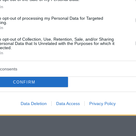
In
nommener UN-Diplomat ausgibt – Weitere
to opt-out of processing my Personal Data for Targeted
ing.
zitziel mit 4,9% bis 2022 – Weitere Statistiken
In
o opt-out of Collection, Use, Retention, Sale, and/or Sharing
ersonal Data that Is Unrelated with the Purposes for which it
lected.
In
consents
CONFIRM
Website
Data Deletion
Data Access
Privacy Policy