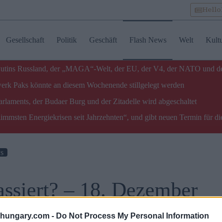
Hell
Gesellschaft
Politik
Geschäft
Flash News
Welt
Kult
u Putins Russland, der „MAGA“-Welt, der EU, der V4, der NATO und d
twerk Paks könnte an diesem Wochenende stillgelegt werden
laments, der Budaer Burg und der Zitadelle wird abgeschaltet
limmsten Energiekrisen seit Jahrzehnten“, und gibt neuen Termin für di
s
assiert? – 18. Dezember
shungary.com -
Do Not Process My Personal Information