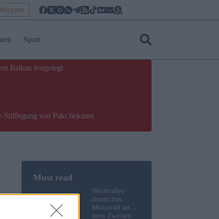
oMagyar
uren
Sport
em Balkan festgelegt
e Stilllegung von Paks bekannt
Wertvolles
deutsches
Motorrad aus
dem Zweiten