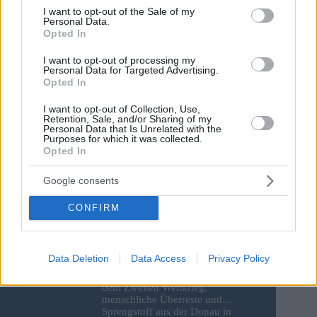
consent section.
I want to opt-out of the Sale of my
Personal Data.
Opted In
I want to opt-out of processing my
Personal Data for Targeted Advertising.
Opted In
Save my name, email and website in this browser for the
I want to opt-out of Collection, Use,
next time I comment.
Retention, Sale, and/or Sharing of my
Personal Data that Is Unrelated with the
Purposes for which it was collected.
Opted In
Post Comment
Google consents
CONFIRM
Data Deletion
Data Access
Privacy Policy
Wertvolles deutsches Motorrad aus
dem Zweiten Weltkrieg,
menschliche Überreste und
Sprengstoff aus der Donau in