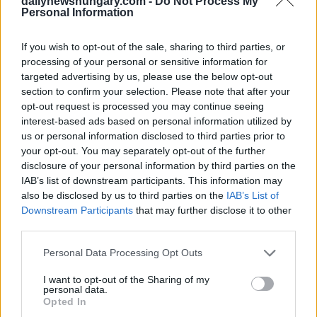
dailynewshungary.com -
Do Not Process My
Tour de Budapest – Radfahren durch die neun Brücken
Personal Information
der ungarischen Hauptstadt (Klicken
HIER
Für
weitere Informationen
Premierminister Viktor Orbán begeht den
If you wish to opt-out of the sale, sharing to third parties, or
Internationalen Tag des Freiwilligen, indem er
processing of your personal or sensitive information for
Lebkuchen für wohltätige Zwecke dekoriert. „Für das
targeted advertising by us, please use the below opt-out
Video klicken Sie
HIER
section to confirm your selection. Please note that after your
opt-out request is processed you may continue seeing
Tags
interest-based ads based on personal information utilized by
#
ungarn
#
was heute in ungarn passiert ist
us or personal information disclosed to third parties prior to
Leave a Reply
your opt-out. You may separately opt-out of the further
disclosure of your personal information by third parties on the
Your email address will not be published.
Required fields are marked
*
IAB’s list of downstream participants. This information may
also be disclosed by us to third parties on the
IAB’s List of
Name
*
Downstream Participants
that may further disclose it to other
third parties.
Email
*
Please note that this website/app uses one or more Google
Personal Data Processing Opt Outs
services and may gather and store information including but
Website
not limited to your visit or usage behaviour. You may click to
I want to opt-out of the Sharing of my
personal data.
grant or deny consent to Google and its third-party tags to
Opted In
Add Comment
*
use your data for below specified purposes in below Google