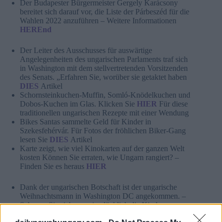
Der Budapester Bürgermeister Gergely Karácsony
bereitet sich darauf vor, die Liste der Párbeszéd für die
Wahlen 2022 anzuführen – Weitere Informationen
HEREnd
Der Leiter des Ausschusses für auswärtige
Angelegenheiten des ungarischen Parlaments traf sich
in Washington mit dem stellvertretenden Vorsitzenden
des Senats. „Erfahren Sie, worüber sie getaktet haben
DIES
Artikel
Schornsteinkuchen-Muffin, Somló-Knödelkuchen und
Dobos-Kuchen im Glas. Klicken Sie
HIER
Für diese
traditionellen ungarischen Rezepte mit einer Wendung
Bikes Santas sammelte Geld für Kinder in
Szekesfehérvár. Für Fotos der fröhlichen Biker-Gang
lesen Sie
DIES
Artikel
Karte zeigt, wie viel Kinokarten auf der ganzen Welt
kosten Können Sie erraten, wie Ungarn rangiert? –
Finden Sie es heraus
HIER
Dank der ungarischen Botschaft ist der ungarische
Weihnachtsmann in Washington DC angekommen. –
Schauen Sie sich an, wie glücklich die Kinder waren
DIES
Artikel