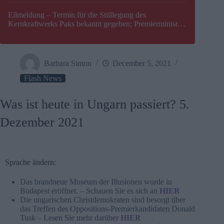
Eilmeldung – Termin für die Stilllegung des
Kernkraftwerks Paks bekannt gegeben; Premierminister
Péter Magyar warnt vor einer möglichen Energiekrise in
Ungarn
Barbara Simon
December 5, 2021
Flash News
Was ist heute in Ungarn passiert? 5.
Dezember 2021
Sprache ändern:
Das brandneue Museum der Illusionen wurde in
Budapest eröffnet. – Schauen Sie es sich an
HIER
Die ungarischen Christdemokraten sind besorgt über
das Treffen des Oppositions-Premierkandidaten Donald
Tusk – Lesen Sie mehr darüber
HIER