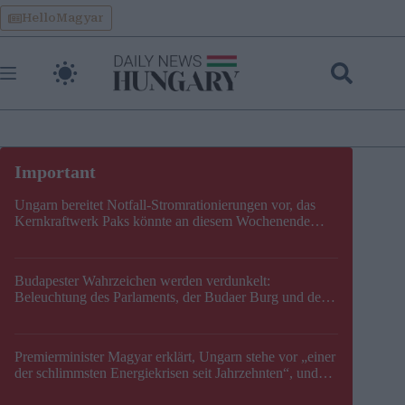
Skip
HelloMagyar
to
content
Ungarn bereitet Notfall-Stromrationierungen vor, das
Kernkraftwerk Paks könnte an diesem Wochenende
stillgelegt werden
Budapester Wahrzeichen werden verdunkelt:
Beleuchtung des Parlaments, der Budaer Burg und der
Zitadelle wird abgeschaltet
Premierminister Magyar erklärt, Ungarn stehe vor „einer
der schlimmsten Energiekrisen seit Jahrzehnten“, und
gibt neuen Termin für die Stilllegung von Paks bekannt