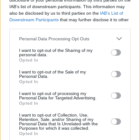
disclosure of your personal information by third parties on the
BudaBest,” sagt die FigurIn einem
Star Trek
Episode spielt
IAB’s list of downstream participants. This information may
im Jahr 2372, können wir auch ungarische Referenzen treffen
In einer Szene wird ungarisches Essen namens
also be disclosed by us to third parties on the
IAB’s List of
Hühnerpaprika hergestellt.
Downstream Participants
that may further disclose it to other
third parties.
Please note that this website/app uses one or more Google
Personal Data Processing Opt Outs
services and may gather and store information including but
not limited to your visit or usage behaviour. You may click to
I want to opt-out of the Sharing of my
personal data.
grant or deny consent to Google and its third-party tags to
Opted In
use your data for below specified purposes in below Google
consent section.
I want to opt-out of the Sale of my
Personal Data.
Opted In
I want to opt-out of processing my
Personal Data for Targeted Advertising.
Opted In
I want to opt-out of Collection, Use,
Retention, Sale, and/or Sharing of my
Personal Data that Is Unrelated with the
Purposes for which it was collected.
Opted In