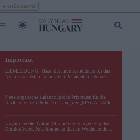
Skip
HelloMagyar
to
content
EILMELDUNG: Tisza gibt ihren Kandidaten für das
Amt des nächsten ungarischen Präsidenten bekannt
Neue ungarische außenpolitische Prioritäten für die
Beziehungen zu Putins Russland, der „MAGA“-Welt,
der EU, der V4, der NATO und dem Balkan festgelegt
Ungarn bereitet Notfall-Stromrationierungen vor, das
Kernkraftwerk Paks könnte an diesem Wochenende
stillgelegt werden