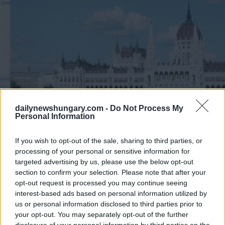
dailynewshungary.com -
Do Not Process My
Personal Information
If you wish to opt-out of the sale, sharing to third parties, or
processing of your personal or sensitive information for
targeted advertising by us, please use the below opt-out
section to confirm your selection. Please note that after your
Foto: USANetwork
Von Budapest wird auch in gesprochen
Die Urknalltheorie
,
opt-out request is processed you may continue seeing
eine der erfolgreichsten Comedy-Serien.
interest-based ads based on personal information utilized by
Eine der Hauptfiguren, Sheldon Cooper, erzählt in seiner
us or personal information disclosed to third parties prior to
Sendung Fun with Flags, wie Buda und Pest sich vereinen
your opt-out. You may separately opt-out of the further
und somit Budapest entsteht “Und deshalb ist Budapest die