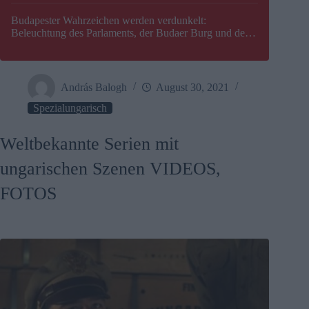
Budapester Wahrzeichen werden verdunkelt:
Beleuchtung des Parlaments, der Budaer Burg und der
Zitadelle wird abgeschaltet
András Balogh
August 30, 2021
Spezialungarisch
Weltbekannte Serien mit
ungarischen Szenen VIDEOS,
FOTOS