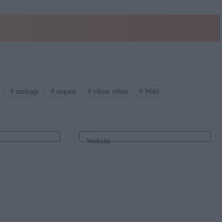
#
umfrage
#
ungarn
#
viktor orban
#
Wahl
Website