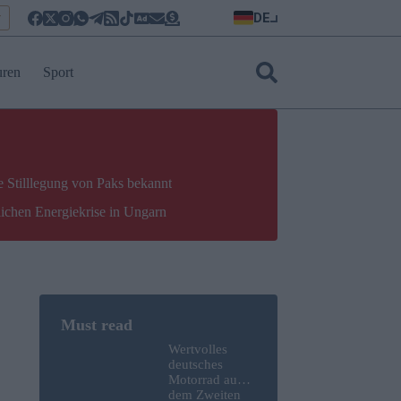
DE
r
uren
Sport
e Stilllegung von Paks bekannt
lichen Energiekrise in Ungarn
Wertvolles
deutsches
Motorrad aus
dem Zweiten