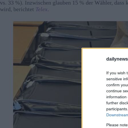
vs. 33 %). Inzwischen glauben 15 % der Wähler, dass k
wird, berichtet
Telex
.
dailynew
If you wish 
sensitive in
confirm you
continue se
information 
further disc
participants
Downstream 
Please note