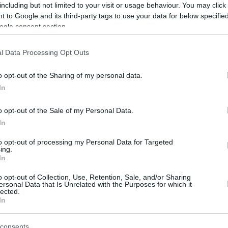
including but not limited to your visit or usage behaviour. You may click 
 to Google and its third-party tags to use your data for below specifi
ogle consent section.
troffen und die Behörden haben damit begonnen,
l Data Processing Opt Outs
 Foto: Mohamed El-Shemy/Anadolu
etrug begehen könnte, während nur 36 % vom
o opt-out of the Sharing of my personal data.
% der Wähler, dass die Oppositionspartei Tisza die
In
o opt-out of the Sale of my Personal Data.
In
en zu beeinflussen
to opt-out of processing my Personal Data for Targeted
ing.
suchen wird, den Ausgang der ungarischen Wahlen zu
In
en und den EU-Gremien sind es nur 26 %, 24 % bzw.
ander: Während Tisza‑Wähler mehrheitlich mit
o opt-out of Collection, Use, Retention, Sale, and/or Sharing
ersonal Data that Is Unrelated with the Purposes for which it
r vor allem die Ukraine und die EU als
lected.
In
consents