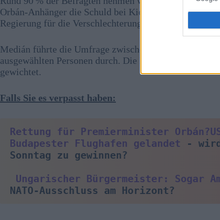
Rund 90 % der Befragten nehmen wachsende Spannung
Orbán‑Anhänger die Schuld bei Kiew und Präsident Se
Regierung für die Verschlechterung der Beziehungen v
Medián führte die Umfrage zwischen dem 23. und 26. M
ausgewählten Personen durch. Die Ergebnisse sind nac
gewichtet.
Falls Sie es verpasst haben:
Rettung für Premierminister Orbán?
U
Budapester Flughafen gelandet
 - wir
Sonntag zu gewinnen?
Ungarischer Bürgermeister: Sogar A
NATO-Ausschluss am Horizont?
–