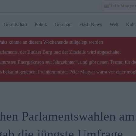
HelloMagya
Gesellschaft
Politik
Geschäft
Flash News
Welt
Kult
 Paks könnte an diesem Wochenende stillgelegt werden
laments, der Budaer Burg und der Zitadelle wird abgeschaltet
limmsten Energiekrisen seit Jahrzehnten“, und gibt neuen Termin für di
ks bekannt gegeben; Premierminister Péter Magyar warnt vor einer mög
chen Parlamentswahlen am
gab die jüngste Umfrage