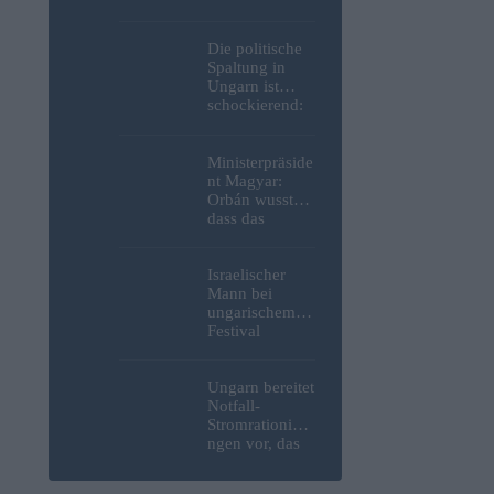
Weltkrieg,
menschliche
Überreste und
Die politische
Sprengstoff aus
Spaltung in
der Donau in
Ungarn ist
Budapest
schockierend:
geborgen –
Selbst inmitten
Fotos
einer Wasser-
und
Ministerpräside
Energiekrise
nt Magyar:
geben wir uns
Orbán wusste,
weiterhin
dass das
gegenseitig die
ungarische
Schuld
Energiesystem
kurz vor dem
Israelischer
Zusammenbruc
Mann bei
h stand, hat
ungarischem
jedoch nichts
Festival
unternommen
niedergestoche
n
Ungarn bereitet
Notfall-
Stromrationieru
ngen vor, das
Kernkraftwerk
Paks könnte an