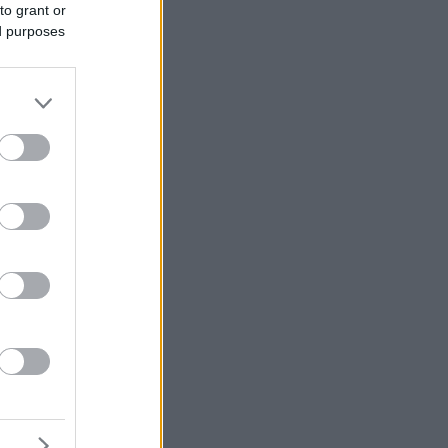
to grant or
ed purposes