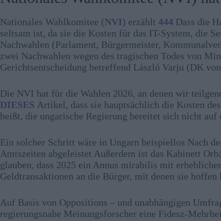
Nationales Wahlkomitee (
NVI
) erzählt
444
Dass die H
seltsam ist, da sie die Kosten für das IT-System, die 
Nachwahlen (Parlament, Bürgermeister, Kommunalverw
zwei Nachwahlen wegen des tragischen Todes von Mini
Gerichtsentscheidung betreffend László Varju (DK vo
Die NVI hat für die Wahlen 2026, an denen wir teilg
DIESES
Artikel, dass sie hauptsächlich die Kosten 
heißt, die ungarische Regierung bereitet sich nicht a
Ein solcher Schritt wäre in Ungarn beispiellos Nach 
Amtszeiten abgeleistet Außerdem ist das Kabinett Orbán
glauben, dass 2025 ein Annus mirabilis mit erheblich
Geldtransaktionen an die Bürger, mit denen sie hoffe
Auf Basis von Oppositions – und unabhängigen Umfrag
regierungsnahe Meinungsforscher eine Fidesz-Mehrheit 