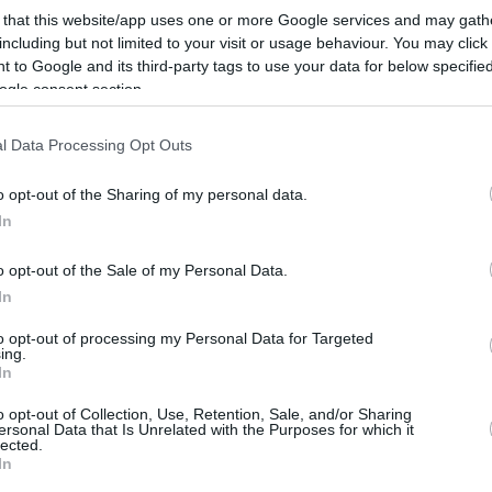
 that this website/app uses one or more Google services and may gath
including but not limited to your visit or usage behaviour. You may click 
 to Google and its third-party tags to use your data for below specifi
n Fidesz, lehnte die Forderung des Theiß-Chefs Peter
ogle consent section.
u: „Es ist nicht Peter Magyar, der ungeduldig ist,
reuer in Brüssel.“” Als Reaktion auf Magyars Rede am
aft vorgezogene Neuwahlen wollen kann, da sie nächste
l Data Processing Opt Outs
antreten können”.
o opt-out of the Sharing of my personal data.
In
 legen wollen; sie stören sich sehr an der
hinderung ihrer idiotischen und gefährlichen Pläne.
o opt-out of the Sale of my Personal Data.
d diejenigen, die die Regierung so schnell wie
In
, die ungarischen Wähler hätten sich bei früheren
en dies auch 2026 wieder tun.
to opt-out of processing my Personal Data for Targeted
ing.
In
 dem Spiel, sagt eine
o opt-out of Collection, Use, Retention, Sale, and/or Sharing
ersonal Data that Is Unrelated with the Purposes for which it
lected.
In