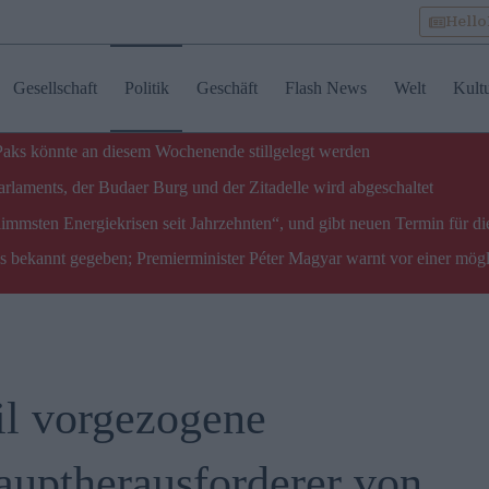
Hell
Gesellschaft
Politik
Geschäft
Flash News
Welt
Kult
 Paks könnte an diesem Wochenende stillgelegt werden
laments, der Budaer Burg und der Zitadelle wird abgeschaltet
limmsten Energiekrisen seit Jahrzehnten“, und gibt neuen Termin für di
ks bekannt gegeben; Premierminister Péter Magyar warnt vor einer mög
il vorgezogene
auptherausforderer von