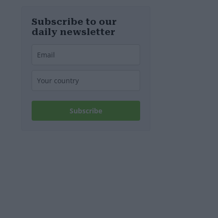
verspotten
diesmal die
Energiekrise
Subscribe to our
und das Paks-
daily newsletter
Projekt
Subscribe