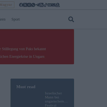
oMagyar
uren
Sport
e Stilllegung von Paks bekannt
lichen Energiekrise in Ungarn
Israelischer
Mann bei
ungarischem
Festival