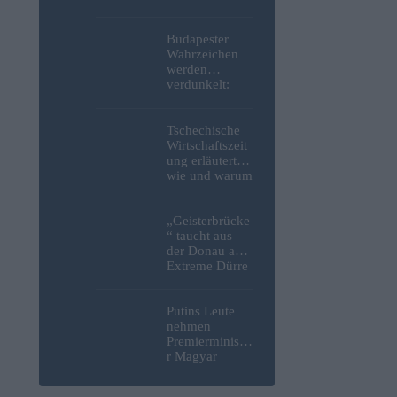
niedergestoche
n
Budapester
Wahrzeichen
werden
verdunkelt:
Beleuchtung
des Parlaments,
der Budaer
Tschechische
Burg und der
Wirtschaftszeit
Zitadelle wird
ung erläutert,
abgeschaltet
wie und warum
sich Tesco aus
Ungarn
zurückziehen
„Geisterbrücke
wird
“ taucht aus
der Donau auf:
Extreme Dürre
legt längst
verschollenes
Relikt aus dem
Putins Leute
Zweiten
nehmen
Weltkrieg in
Premierministe
Budapest frei
r Magyar
erneut ins
Visier und