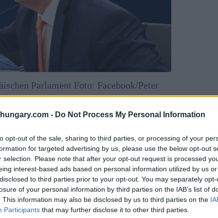
äischen Parlament Foto: Facebook/Peter
6 einzelnen Parlamentskandidaten intensivieren und
shungary.com -
Do Not Process My Personal Information
to opt-out of the sale, sharing to third parties, or processing of your per
erer Familien und unseres Landes”, sagte er und
formation for targeted advertising by us, please use the below opt-out s
ls Experten entsprechend ihren Fähigkeiten finanziell
r selection. Please note that after your opt-out request is processed y
ie werde “jeden Ungarn gleichberechtigt vertreten,
eing interest-based ads based on personal information utilized by us or
 fügte hinzu: “Die Heimat steht an erster Stelle”
disclosed to third parties prior to your opt-out. You may separately opt-
losure of your personal information by third parties on the IAB’s list of
. This information may also be disclosed by us to third parties on the
IA
 über die vorgezogenen
Participants
that may further disclose it to other third parties.