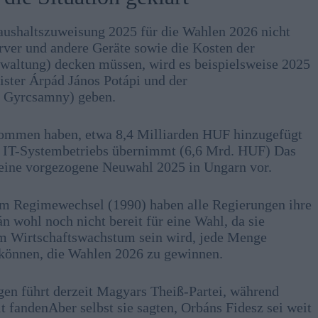
aushaltszuweisung 2025 für die Wahlen 2026 nicht
Server und andere Geräte sowie die Kosten der
altung) decken müssen, wird es beispielsweise 2025
ster Árpád János Potápi und der
n Gyrcsamny) geben.
enommen haben, etwa 8,4 Milliarden HUF hinzugefügt
des IT-Systembetriebs übernimmt (6,6 Mrd. HUF) Das
uf eine vorgezogene Neuwahl 2025 in Ungarn vor.
dem Regimewechsel (1990) haben alle Regierungen ihre
 wohl noch nicht bereit für eine Wahl, da sie
em Wirtschaftswachstum sein wird, jede Menge
n können, die Wahlen 2026 zu gewinnen.
en führt derzeit Magyars Theiß-Partei, während
fandenAber selbst sie sagten, Orbáns Fidesz sei weit