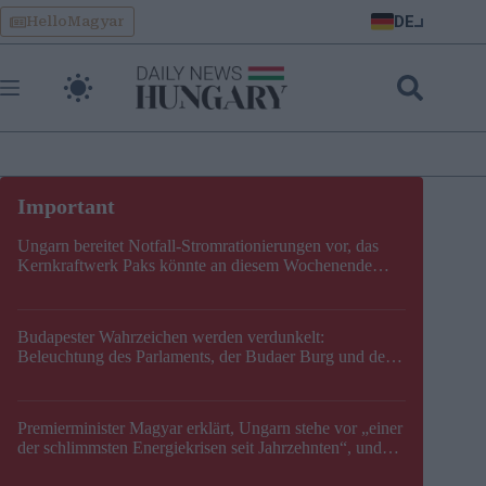
Skip
DE
HelloMagyar
to
content
Ungarn bereitet Notfall-Stromrationierungen vor, das
Kernkraftwerk Paks könnte an diesem Wochenende
stillgelegt werden
Budapester Wahrzeichen werden verdunkelt:
Beleuchtung des Parlaments, der Budaer Burg und der
Zitadelle wird abgeschaltet
Premierminister Magyar erklärt, Ungarn stehe vor „einer
der schlimmsten Energiekrisen seit Jahrzehnten“, und
gibt neuen Termin für die Stilllegung von Paks bekannt