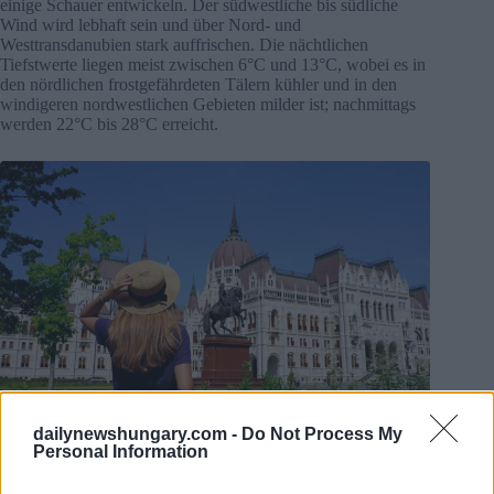
einige Schauer entwickeln. Der südwestliche bis südliche
Wind wird lebhaft sein und über Nord- und
Westtransdanubien stark auffrischen. Die nächtlichen
Tiefstwerte liegen meist zwischen 6°C und 13°C, wobei es in
den nördlichen frostgefährdeten Tälern kühler und in den
windigeren nordwestlichen Gebieten milder ist; nachmittags
werden 22°C bis 28°C erreicht.
dailynewshungary.com -
Do Not Process My
Personal Information
Foto:
depositphotos.com