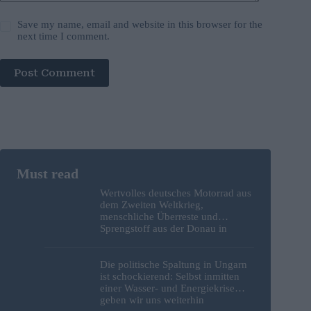
Save my name, email and website in this browser for the
next time I comment.
Post Comment
Wertvolles deutsches Motorrad aus
dem Zweiten Weltkrieg,
menschliche Überreste und
Sprengstoff aus der Donau in
Budapest geborgen – Fotos
Die politische Spaltung in Ungarn
ist schockierend: Selbst inmitten
einer Wasser- und Energiekrise
geben wir uns weiterhin