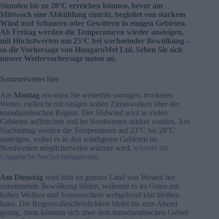
Stunden bis zu 28°C erreichen können, bevor am
Mittwoch eine Abkühlung eintritt, begleitet von starkem
Wind und Schauern oder Gewittern in einigen Gebieten.
Ab Freitag werden die Temperaturen wieder ansteigen,
mit Höchstwerten um 25°C bei wechselnder Bewölkung –
so die Vorhersage von HungaroMet Ltd. Sehen Sie sich
unsere Wettervorhersage unten an.
Sommerwetter hier
Am
Montag
erwarten Sie weiterhin sonniges, trockenes
Wetter, vielleicht mit einigen hohen Zirruswolken über der
transdanubischen Region. Der Südwind wird in vielen
Gebieten auffrischen und im Nordwesten stärker werden. Am
Nachmittag werden die Temperaturen auf 23°C bis 28°C
ansteigen, wobei es in den windigeren Gebieten im
Nordwesten möglicherweise wärmer wird,
schreibt die
Ungarische Nachrichtenagentur
.
Am Dienstag
wird sich im ganzen Land von Westen her
zunehmende Bewölkung bilden, während es im Osten mit
hohen Wolken und Sonnenschein weitgehend klar bleiben
kann. Die Regenwahrscheinlichkeit bleibt bis zum Abend
gering, dann könnten sich über dem transdanubischen Gebiet