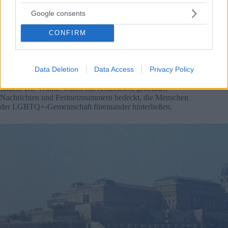
Google consents
Ein weiterer beliebter Treffpunkt war damals die Duna-korzó
(Duna-Promenade).Bei einem Spaziergang am Panorama-
CONFIRM
Flussufer mussten LGBTQ-Menschen vorsichtig sein, wenn
sie aufeinander zukamen. Normalerweise griffen sie bei ihrer
Ankunft in einer abgelegeneren Gasse dazu, Gespräche
Data Deletion
Data Access
Privacy Policy
anzustoßen. Öffentliche Toiletten dienten auch strategischen
Orten, wenn es darum ging, Liebes- oder Sexualpartner zu
finden. Die Wände waren mit Kritzeleien, geheimen
Nachrichten und Festnetznummern bedeckt, die Menschen
der LGBTQ+-Gemeinschaft füreinander hinterließen.