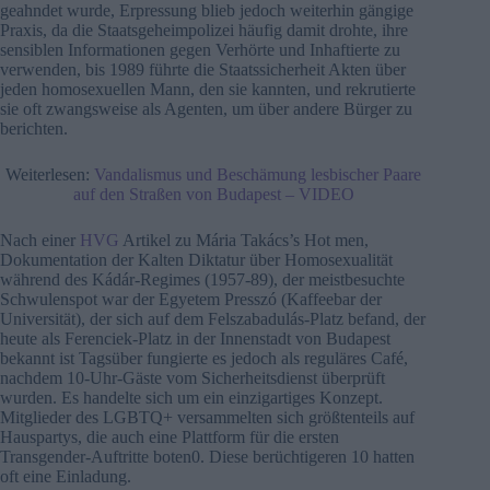
geahndet wurde, Erpressung blieb jedoch weiterhin gängige
Praxis, da die Staatsgeheimpolizei häufig damit drohte, ihre
sensiblen Informationen gegen Verhörte und Inhaftierte zu
verwenden, bis 1989 führte die Staatssicherheit Akten über
jeden homosexuellen Mann, den sie kannten, und rekrutierte
sie oft zwangsweise als Agenten, um über andere Bürger zu
berichten.
Weiterlesen:
Vandalismus und Beschämung lesbischer Paare
auf den Straßen von Budapest – VIDEO
Nach einer
HVG
Artikel zu Mária Takács’s Hot men,
Dokumentation der Kalten Diktatur über Homosexualität
während des Kádár-Regimes (1957-89), der meistbesuchte
Schwulenspot war der Egyetem Presszó (Kaffeebar der
Universität), der sich auf dem Felszabadulás-Platz befand, der
heute als Ferenciek-Platz in der Innenstadt von Budapest
bekannt ist Tagsüber fungierte es jedoch als reguläres Café,
nachdem 10-Uhr-Gäste vom Sicherheitsdienst überprüft
wurden. Es handelte sich um ein einzigartiges Konzept.
Mitglieder des LGBTQ+ versammelten sich größtenteils auf
Hauspartys, die auch eine Plattform für die ersten
Transgender-Auftritte boten0. Diese berüchtigeren 10 hatten
oft eine Einladung.