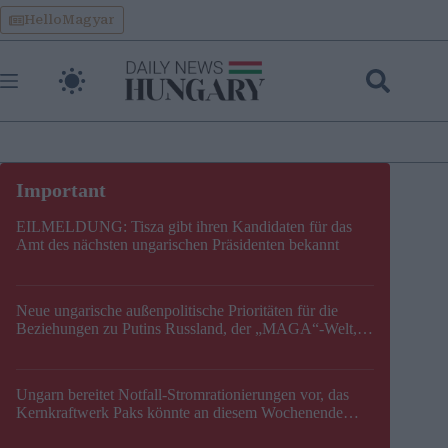
Skip
HelloMagyar
to
content
EILMELDUNG: Tisza gibt ihren Kandidaten für das
Amt des nächsten ungarischen Präsidenten bekannt
Neue ungarische außenpolitische Prioritäten für die
Beziehungen zu Putins Russland, der „MAGA“-Welt,
der EU, der V4, der NATO und dem Balkan festgelegt
Ungarn bereitet Notfall-Stromrationierungen vor, das
Kernkraftwerk Paks könnte an diesem Wochenende
stillgelegt werden