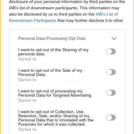
disclosure of your personal information by third parties on the
IAB’s list of downstream participants. This information may
also be disclosed by us to third parties on the
IAB’s List of
Downstream Participants
that may further disclose it to other
third parties.
Please note that this website/app uses one or more Google
Personal Data Processing Opt Outs
services and may gather and store information including but
not limited to your visit or usage behaviour. You may click to
I want to opt-out of the Sharing of my
personal data.
grant or deny consent to Google and its third-party tags to
Opted In
use your data for below specified purposes in below Google
consent section.
I want to opt-out of the Sale of my
Personal Data.
Opted In
I want to opt-out of processing my
Personal Data for Targeted Advertising.
Opted In
I want to opt-out of Collection, Use,
Retention, Sale, and/or Sharing of my
Personal Data that Is Unrelated with the
Purposes for which it was collected.
Opted In