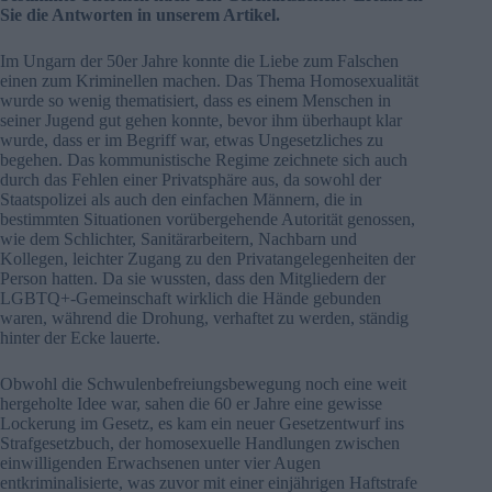
Sie die Antworten in unserem Artikel.
Im Ungarn der 50er Jahre konnte die Liebe zum Falschen
einen zum Kriminellen machen. Das Thema Homosexualität
wurde so wenig thematisiert, dass es einem Menschen in
seiner Jugend gut gehen konnte, bevor ihm überhaupt klar
wurde, dass er im Begriff war, etwas Ungesetzliches zu
begehen. Das kommunistische Regime zeichnete sich auch
durch das Fehlen einer Privatsphäre aus, da sowohl der
Staatspolizei als auch den einfachen Männern, die in
bestimmten Situationen vorübergehende Autorität genossen,
wie dem Schlichter, Sanitärarbeitern, Nachbarn und
Kollegen, leichter Zugang zu den Privatangelegenheiten der
Person hatten. Da sie wussten, dass den Mitgliedern der
LGBTQ+-Gemeinschaft wirklich die Hände gebunden
waren, während die Drohung, verhaftet zu werden, ständig
hinter der Ecke lauerte.
Obwohl die Schwulenbefreiungsbewegung noch eine weit
hergeholte Idee war, sahen die 60 er Jahre eine gewisse
Lockerung im Gesetz, es kam ein neuer Gesetzentwurf ins
Strafgesetzbuch, der homosexuelle Handlungen zwischen
einwilligenden Erwachsenen unter vier Augen
entkriminalisierte, was zuvor mit einer einjährigen Haftstrafe