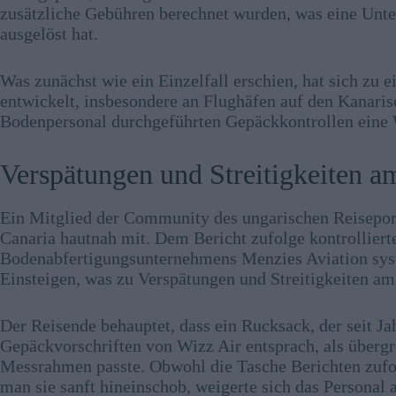
zusätzliche Gebühren berechnet wurden, was eine Unter
ausgelöst hat.
Was zunächst wie ein Einzelfall erschien, hat sich zu 
entwickelt, insbesondere an Flughäfen auf den Kanaris
Bodenpersonal durchgeführten Gepäckkontrollen eine 
Verspätungen und Streitigkeiten a
Ein Mitglied der Community des ungarischen Reiseport
Canaria hautnah mit. Dem Bericht zufolge kontrolliert
Bodenabfertigungsunternehmens Menzies Aviation sys
Einsteigen, was zu Verspätungen und Streitigkeiten am
Der Reisende behauptet, dass ein Rucksack, der seit J
Gepäckvorschriften von Wizz Air entsprach, als übergro
Messrahmen passte. Obwohl die Tasche Berichten zufol
man sie sanft hineinschob, weigerte sich das Personal