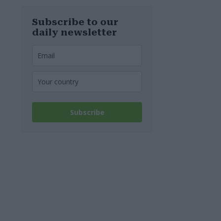
MOL-
Raffinerie:
Werden die
Subscribe to our
Kraftstoffpreise
daily newsletter
erneut steigen?
– Video
Subscribe