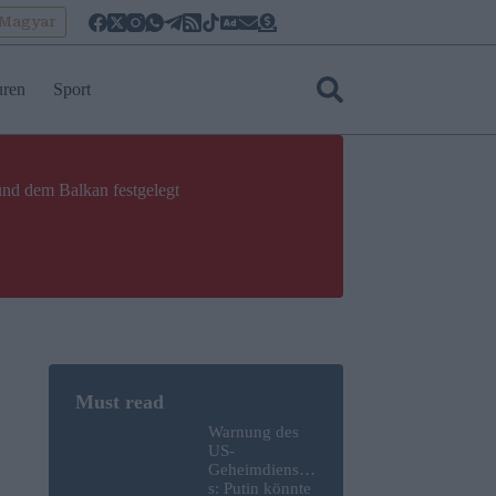
oMagyar
uren
Sport
und dem Balkan festgelegt
Warnung des
US-
Geheimdienste
s: Putin könnte