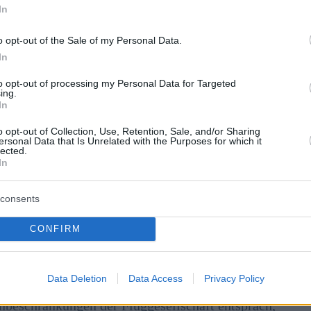
In
o opt-out of the Sale of my Personal Data.
In
to opt-out of processing my Personal Data for Targeted
ing.
In
o opt-out of Collection, Use, Retention, Sale, and/or Sharing
ersonal Data that Is Unrelated with the Purposes for which it
lected.
In
consents
CONFIRM
itphotos.com
Data Deletion
Data Access
Privacy Policy
ghäfen aus fliegen, haben berichtet, dass ihnen für
nbeschränkungen der Fluggesellschaft entsprach,