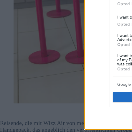
Opted 
I want t
Opted 
I want 
Advertis
Opted 
I want t
of my P
was col
Opted 
Google 
Quelle:
depos
Reisende, die mit Wizz Air von mehreren spanischen Flu
Handgepäck, das angeblich den veröffentlichten Größe