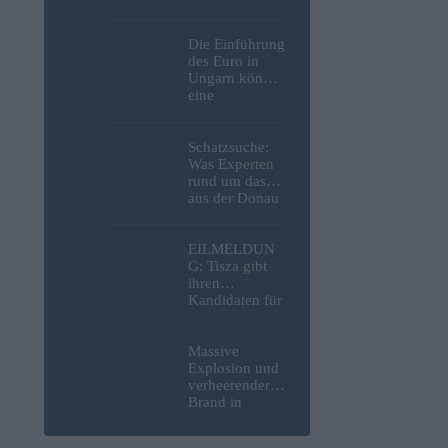
die NATO
innerhalb
weniger Jahre
Die Einführung
mit einem
des Euro in
Angriff auf die
Ungarn könnte
Probe stellen
eine
bedeutende
Anlagemöglich
keit im
Schatzsuche:
Anleihebereich
Was Experten
schaffen, so
rund um das
ein Analyst
aus der Donau
in Budapest
geborgene
deutsche
EILMELDUN
Motorrad
G: Tisza gibt
gefunden
ihren
haben – Fotos
Kandidaten für
das Amt des
nächsten
ungarischen
Massive
Präsidenten
Explosion und
bekannt
verheerender
Brand in
strategisch
wichtiger