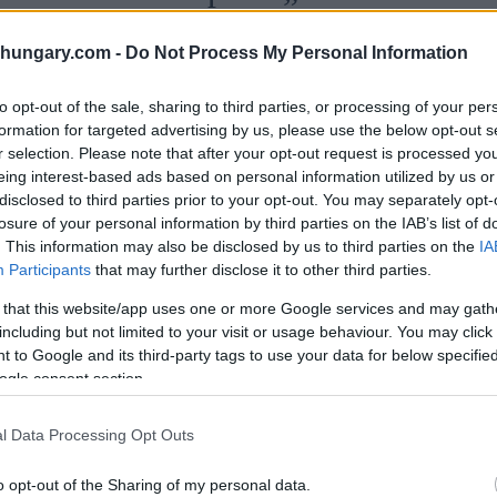
shungary.com -
Do Not Process My Personal Information
utas
sahen sich einige Reisende mit Strafen
to opt-out of the sale, sharing to third parties, or processing of your per
ehen den veröffentlichten Größenanforderungen der
formation for targeted advertising by us, please use the below opt-out s
r Art und Weise, wie das Gepäck beim Einsteigen
r selection. Please note that after your opt-out request is processed y
epäckstück möglicherweise nicht reibungslos in den
eing interest-based ads based on personal information utilized by us or
disclosed to third parties prior to your opt-out. You may separately opt-
losure of your personal information by third parties on the IAB’s list of
. This information may also be disclosed by us to third parties on the
IA
Participants
that may further disclose it to other third parties.
 that this website/app uses one or more Google services and may gath
including but not limited to your visit or usage behaviour. You may click 
 to Google and its third-party tags to use your data for below specifi
ogle consent section.
l Data Processing Opt Outs
o opt-out of the Sharing of my personal data.