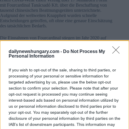
mit Fourcardinal Tanácsadó Kft. über die Beschaffung von
tausend chinesischen Beatmungsgeräten unterzeichnete.
Aufgrund der weltweiten Knappheit wurden schnelle
Entscheidungen getroffen, oft ohne eine genaue Einschätzung
des tatsächlichen Bedarfs.
Die Einnahmen von Fourcardinal stiegen im Jahr 2020 auf
fast 50 Milliarden Forint, was einer 218-fachen Steigerung
entspricht. Später wurden 18,2 Milliarden Forint an
dailynewshungary.com -
Do Not Process My
Dividenden aus dem Unternehmen abgezogen, das daraufhin
Personal Information
aufgelöst wurde. Das Geschäft mit den Beatmungsgeräten
wurde damit nicht nur zu einem gesundheitlichen, sondern
auch zu einem wirtschaftlichen Problem.
If you wish to opt-out of the sale, sharing to third parties, or
processing of your personal or sensitive information for
Wohin ist das Geld geflossen? Die Rolle der Seidenstraße
targeted advertising by us, please use the below opt-out
section to confirm your selection. Please note that after your
Ein erheblicher Teil des Gewinns ging an ein anderes
opt-out request is processed you may continue seeing
Unternehmen, die SRF Silk Road Fund Holding Zrt., die
interest-based ads based on personal information utilized by
letztlich 7/8 der Einnahmen erhielt. Es handelte sich um
insgesamt 15,9 Milliarden Forint, von denen 8,05 Milliarden
us or personal information disclosed to third parties prior to
als Dividende ausgeschüttet wurden. Das ist die Summe, die
your opt-out. You may separately opt-out of the further
die Beschaffung des Beatmungsgeräts zu einem Gegenstand
disclosure of your personal information by third parties on the
der anhaltenden Debatte gemacht hat.
IAB’s list of downstream participants. This information may