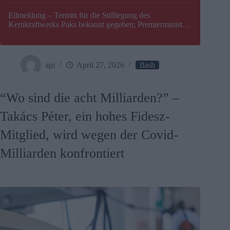
Eilmeldung – Termin für die Stilllegung des
Kernkraftwerks Paks bekannt gegeben; Premierminister
Péter Magyar warnt vor einer möglichen Energiekrise in
Ungarn
api
April 27, 2026
flash
“Wo sind die acht Milliarden?” –
Takács Péter, ein hohes Fidesz-
Mitglied, wird wegen der Covid-
Milliarden konfrontiert