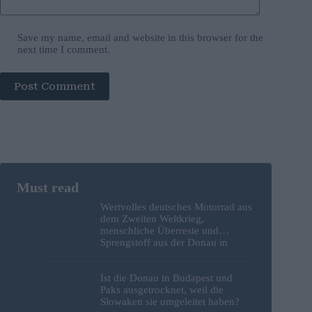
Save my name, email and website in this browser for the
next time I comment.
Post Comment
Wertvolles deutsches Motorrad aus
dem Zweiten Weltkrieg,
menschliche Überreste und
Sprengstoff aus der Donau in
Budapest geborgen – Fotos
Ist die Donau in Budapest und
Paks ausgetrocknet, weil die
Slowaken sie umgeleitet haben?