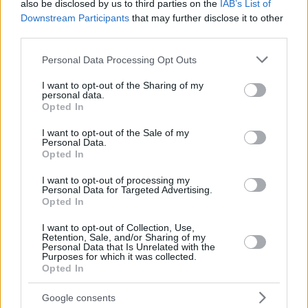
also be disclosed by us to third parties on the
IAB’s List of
Der Schwager von Takács Péter, Gábor Kőszegi, war
Downstream Participants
that may further disclose it to other
ebenfalls an dem Unternehmen beteiligt und hatte einigen
third parties.
Behauptungen zufolge eine führende Rolle inne. Obwohl er
offiziell kein Eigentümer war, entsprach seine
Please note that this website/app uses one or more Google
Personal Data Processing Opt Outs
Zeichnungsbefugnis der des Geschäftsführers, so
Telex
.
services and may gather and store information including but
not limited to your visit or usage behaviour. You may click to
I want to opt-out of the Sharing of my
Was sagen die Beteiligten?
personal data.
grant or deny consent to Google and its third-party tags to
Opted In
Gábor Kőszegi sagt, einige Behauptungen seien irreführend.
use your data for below specified purposes in below Google
consent section.
I want to opt-out of the Sale of my
Er erklärte: “Es ist auch unwahr, dass Fourcardinal Kft. mit
Personal Data.
Beatmungsgeräten einen Gewinn von 8 Milliarden Forint
Opted In
gemacht hat.” Er fügte hinzu: “Ich habe keinen Gewinn aus
dem Verkauf von Beatmungsgeräten erhalten”, räumte aber
I want to opt-out of processing my
Personal Data for Targeted Advertising.
ein, dass er von der Beschaffung anderer medizinischer
Opted In
Geräte profitiert hat.
Takács Péter wies die Vorwürfe entschieden zurück:
I want to opt-out of Collection, Use,
Retention, Sale, and/or Sharing of my
“Weder ich noch meine Familie besitzen Vermögenswerte im
Personal Data that Is Unrelated with the
Wert von 8 Milliarden Forint”, und betonte: “Die Firma, die
Purposes for which it was collected.
Opted In
meinen Schwager beschäftigt hat, hat genau 0 (null)
Beatmungsgeräte ins Land gebracht.”
Er bezeichnete alle gegen ihn erhobenen Vorwürfe im
Google consents
Zusammenhang mit den Beatmungsgeräten als politische