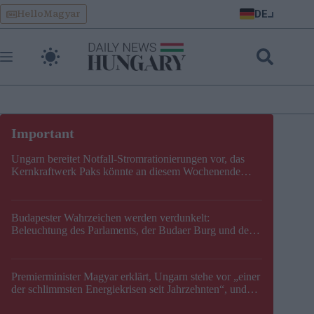
Skip
DE
HelloMagyar
to
content
Ungarn bereitet Notfall-Stromrationierungen vor, das
Kernkraftwerk Paks könnte an diesem Wochenende
stillgelegt werden
Budapester Wahrzeichen werden verdunkelt:
Beleuchtung des Parlaments, der Budaer Burg und der
Zitadelle wird abgeschaltet
Premierminister Magyar erklärt, Ungarn stehe vor „einer
der schlimmsten Energiekrisen seit Jahrzehnten“, und
gibt neuen Termin für die Stilllegung von Paks bekannt