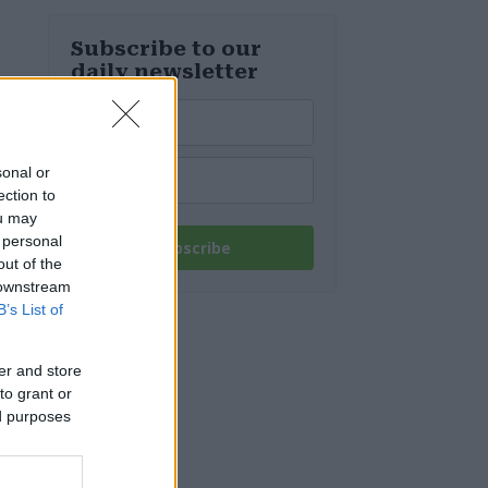
Subscribe to our
daily newsletter
sonal or
ection to
ou may
 personal
Subscribe
out of the
 downstream
B’s List of
er and store
to grant or
ed purposes