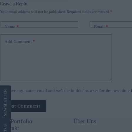
Leave a Reply
Your email address will not be published.
Required fields are marked
*
Name
*
Email
*
Add Comment
*
Save my name, email and website in this browser for the next time
LETTER
Post Comment
NEWS
Our Portfolio
Über Uns
US
Kontakt