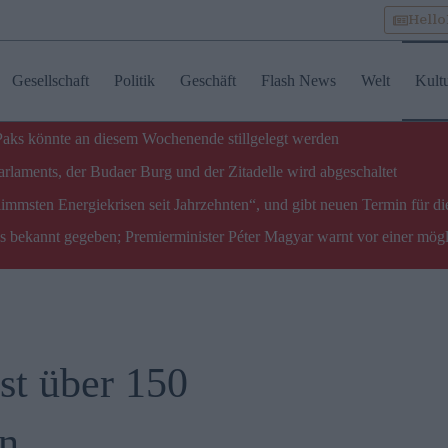
Hell
Gesellschaft
Politik
Geschäft
Flash News
Welt
Kult
 Paks könnte an diesem Wochenende stillgelegt werden
laments, der Budaer Burg und der Zitadelle wird abgeschaltet
limmsten Energiekrisen seit Jahrzehnten“, und gibt neuen Termin für di
ks bekannt gegeben; Premierminister Péter Magyar warnt vor einer mög
t über 150
en