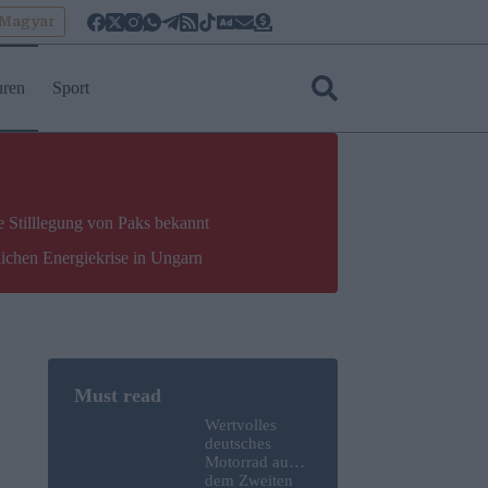
oMagyar
uren
Sport
e Stilllegung von Paks bekannt
lichen Energiekrise in Ungarn
Wertvolles
deutsches
Motorrad aus
dem Zweiten