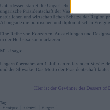
Unterdessen startet die Ungarische Tourismusagentu
ungarische Präsidentschaft der Visegrad-Gruppe zu förd
natürlichen und wirtschaftlichen Schätze der Region pr
A
Longside die politischen und diplomatischen Ereign
Eine Reihe von Konzerten, Ausstellungen und Designve
in der Herbstsaison markieren
MTU sagte.
Ungarn übernahm am 1. Juli den rotierenden Vorsitz d
und der Slowakei Das Motto der Präsidentschaft lautet
Hier ist der Gewinner des Dessert o
Tags
#
budapest
#
festival
#
ungarn