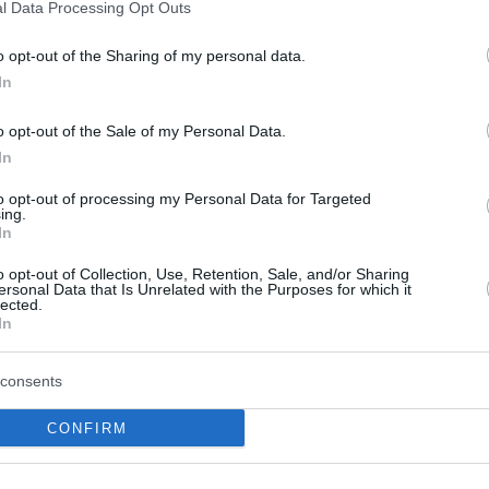
l Data Processing Opt Outs
o opt-out of the Sharing of my personal data.
In
o opt-out of the Sale of my Personal Data.
In
 26. September und dem 10. Oktober über 150
to opt-out of processing my Personal Data for Targeted
ing.
eten, sagte der für kulturelle Angelegenheiten
In
erstag.
o opt-out of Collection, Use, Retention, Sale, and/or Sharing
ersonal Data that Is Unrelated with the Purposes for which it
ass das Festival umgestaltet wurde, um zu zeigen,
lected.
In
l der Kultur seien. Veranstaltungen in diesem Jahr
r Stadt stattfinden, sagte sie, obwohl die
r mehr Bezirke einzubeziehen.
consents
CONFIRM
etwa dreißig Jahren vom Stadtrat ins Leben gerufen.
ts auf der Wine Spectator-Liste