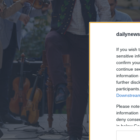
dailynew
If you wish 
sensitive in
confirm you
continue se
information 
further disc
participants
Downstream 
Please note
information 
deny consent
in below Go