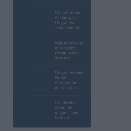
Weltkrieg,
menschliche
Überreste und
Die politische
Sprengstoff aus
Spaltung in
der Donau in
Ungarn ist
Budapest
schockierend:
geborgen –
Selbst inmitten
Fotos
einer Wasser-
und
Ministerpräside
Energiekrise
nt Magyar:
geben wir uns
Orbán wusste,
weiterhin
dass das
gegenseitig die
ungarische
Schuld
Energiesystem
kurz vor dem
Ungarn bereitet
Zusammenbruc
Notfall-
h stand, hat
Stromrationieru
jedoch nichts
ngen vor, das
unternommen
Kernkraftwerk
Paks könnte an
diesem
Israelischer
Wochenende
Mann bei
stillgelegt
ungarischem
werden
Festival
niedergestoche
n