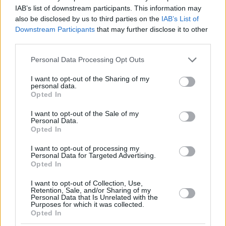
IAB’s list of downstream participants. This information may
also be disclosed by us to third parties on the
IAB’s List of
Downstream Participants
that may further disclose it to other
third parties.
Please note that this website/app uses one or more Google
Personal Data Processing Opt Outs
services and may gather and store information including but
not limited to your visit or usage behaviour. You may click to
I want to opt-out of the Sharing of my
personal data.
grant or deny consent to Google and its third-party tags to
Opted In
use your data for below specified purposes in below Google
consent section.
I want to opt-out of the Sale of my
Personal Data.
Opted In
I want to opt-out of processing my
Personal Data for Targeted Advertising.
Opted In
I want to opt-out of Collection, Use,
Retention, Sale, and/or Sharing of my
Personal Data that Is Unrelated with the
Purposes for which it was collected.
Opted In