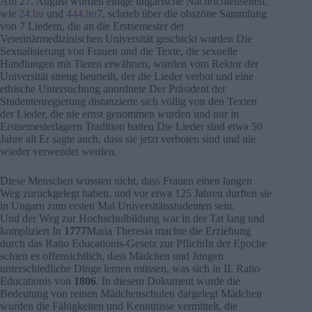
Am 27. August wurden einige ungarische Nachrichtenseiten,
wie
24.hu
und
444.hu
7, schrieb über die obszöne Sammlung
von 7 Liedern, die an die Erstsemester der
Veterinärmedizinischen Universität geschickt wurden Die
Sexualisierung von Frauen und die Texte, die sexuelle
Handlungen mit Tieren erwähnen, wurden vom Rektor der
Universität streng beurteilt, der die Lieder verbot und eine
ethische Untersuchung anordnete Der Präsident der
Studentenregierung distanzierte sich völlig von den Texten
der Lieder, die nie ernst genommen wurden und nur in
Erstsemesterlagern Tradition hatten Die Lieder sind etwa 50
Jahre alt Er sagte auch, dass sie jetzt verboten sind und nie
wieder verwendet werden.
Diese Menschen wussten nicht, dass Frauen einen langen
Weg zurückgelegt haben, und vor etwa 125 Jahren durften sie
in Ungarn zum ersten Mal Universitätsstudenten sein.
Und der Weg zur Hochschulbildung war in der Tat lang und
kompliziert In
1777
Maria Theresia machte die Erziehung
durch das Ratio Educationis-Gesetz zur PflichtIn der Epoche
schien es offensichtlich, dass Mädchen und Jungen
unterschiedliche Dinge lernen müssen, was sich in II. Ratio
Educationis von
1806
. In diesem Dokument wurde die
Bedeutung von reinen Mädchenschulen dargelegt Mädchen
wurden die Fähigkeiten und Kenntnisse vermittelt, die