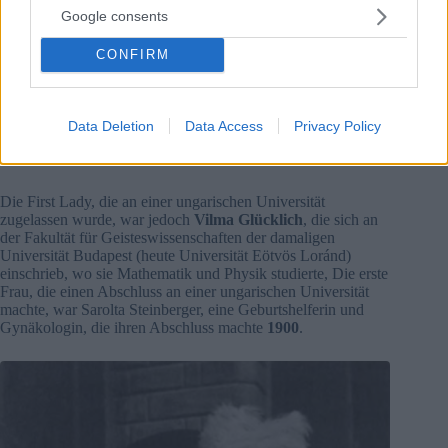
Google consents
CONFIRM
Vilma Hugonnai Quelle: Wikimedia Commons / Schmidt Ede
Damals war es noch ungewöhnlich, dass Mädchen an einer
Hochschule studierten, und viele Menschen zeigten mit dem
Finger auf College-Mädchen.
Data Deletion
Data Access
Privacy Policy
Semmelweis Universität unter den 300 besten der
Welt!
Die First Lady, die an einer ungarischen Universität
zugelassen wurde, war jedoch
Vilma Glücklich
, die sich an
der Fakultät für Geisteswissenschaften der damaligen
Universität Budapest (heute Universität Eötvös Loránd)
einschrieb, wo sie Mathematik und Physik studierte, Die erste
Frau, die einen Abschluss an einer ungarischen Universität
machte, war Sarolta Steinberger, eine Geburtshelferin und
Gynäkologin, die ihren Abschluss machte
1900
.