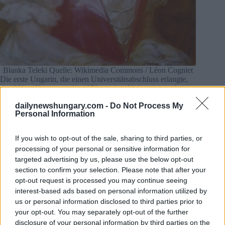
Blanka Teleki Quelle: Wikimedia Commons / Léon Cogniet
Die erste Ungarin, die einen Universitätsabschluss erlangte,
war Vilma Hugonnai, die 1879 an einer Universität in der
Schweiz ihren Med-School-Abschluss machte. Leider nahm
dailynewshungary.com -
Do Not Process My
Ungarn ihren Abschluss erst 1897 an.
Personal Information
Dies geschah zwei Jahre, nachdem Gyula Wlassics, die
Ministerin für Religion und öffentliche Bildung, Frauen
erlaubt hatte, Medizin, Geisteswissenschaften und Pharmazie
If you wish to opt-out of the sale, sharing to third parties, or
zu studieren. Der neue Orden wurde am 19. Dezember
processing of your personal or sensitive information for
angenommen
1895
. In Kolozsvár begann die erste Frau ihr
targeted advertising by us, please use the below opt-out
Hochschulstudium in
1897.
section to confirm your selection. Please note that after your
opt-out request is processed you may continue seeing
interest-based ads based on personal information utilized by
us or personal information disclosed to third parties prior to
your opt-out. You may separately opt-out of the further
disclosure of your personal information by third parties on the