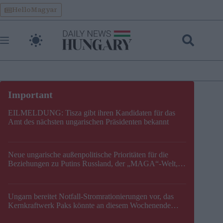
Skip
HelloMagyar
to
content
EILMELDUNG: Tisza gibt ihren Kandidaten für das
Amt des nächsten ungarischen Präsidenten bekannt
Neue ungarische außenpolitische Prioritäten für die
Beziehungen zu Putins Russland, der „MAGA“-Welt,
der EU, der V4, der NATO und dem Balkan festgelegt
Ungarn bereitet Notfall-Stromrationierungen vor, das
Kernkraftwerk Paks könnte an diesem Wochenende
stillgelegt werden