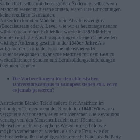
sollte Doch selbst mit dieser großen Änderung, selbst wenn
Mädchen weiter studieren konnten, waren ihre Einrichtungen
keine regulären Gymnasien.
Außerdem konnten Mädchen kein Abschlusszeugnis
(Baccalaureate oder A-Level, wie wir es heutzutage nennen
würden) bekommen Schließlich wurde in
1895
Mädchen
konnten auch die Abschlussprüfungen ablegen Eine weitere
wichtige Änderung geschah in der
1840er Jahre
Als
aufgrund der sich in der Epoche intensivierenden
Frauenbewegungen ungarische Mädchen mit dem Besuch
weiterführender Schulen und Berufsbildungseinrichtungen
beginnen konnten.
Die Vorbereitungen für den chinesischen
Universitätscampus in Budapest stehen still. Wird
es jemals passieren?
Aristokratin Blanka Teleki äußerte ihre Ansichten im
grimmigen Temperament der Revolution
1848
“Wir waren
vergötterte Marionetten, seien wir Menschen Die Revolution
verlangt von den MenschenErzieht eure Töchter als
Menschen, nicht vergängliche Wesen, um so bald wie
möglich verheiratet zu werden, als ob die Frau, wie der
Schmetterling, ihr endgültiges Ziel erreicht hätte, als die Party