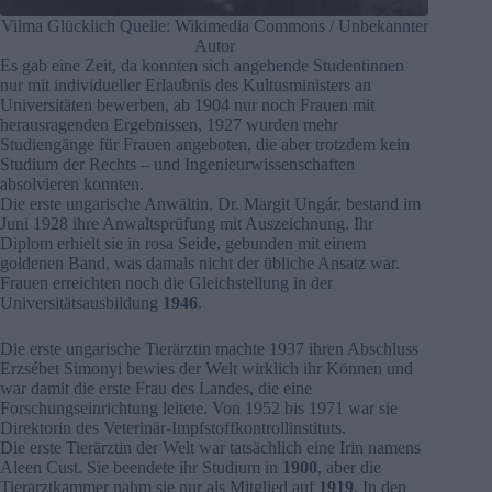
Vilma Glücklich Quelle: Wikimedia Commons / Unbekannter
Autor
Es gab eine Zeit, da konnten sich angehende Studentinnen
nur mit individueller Erlaubnis des Kultusministers an
Universitäten bewerben, ab 1904 nur noch Frauen mit
herausragenden Ergebnissen, 1927 wurden mehr
Studiengänge für Frauen angeboten, die aber trotzdem kein
Studium der Rechts – und Ingenieurwissenschaften
absolvieren konnten.
Die erste ungarische Anwältin, Dr. Margit Ungár, bestand im
Juni 1928 ihre Anwaltsprüfung mit Auszeichnung. Ihr
Diplom erhielt sie in rosa Seide, gebunden mit einem
goldenen Band, was damals nicht der übliche Ansatz war.
Frauen erreichten noch die Gleichstellung in der
Universitätsausbildung
1946
.
Die erste ungarische Tierärztin machte 1937 ihren Abschluss
Erzsébet Simonyi bewies der Welt wirklich ihr Können und
war damit die erste Frau des Landes, die eine
Forschungseinrichtung leitete. Von 1952 bis 1971 war sie
Direktorin des Veterinär-Impfstoffkontrollinstituts.
Die erste Tierärztin der Welt war tatsächlich eine Irin namens
Aleen Cust. Sie beendete ihr Studium in
1900
, aber die
Tierarztkammer nahm sie nur als Mitglied auf
1919
. In den