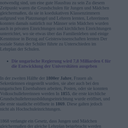
notwendig sind, um eine gute Hausfrau zu sein Zu diesem
Zeitpunkt waren die Grundschulen für Jungen und Mädchen
gleichermaßen, da sie in koedukativen Klassenzimmern
aufgrund von Platzmangel und Lehrern lernten, Lehrerinnen
konnten damals natürlich nur Männer sein Mädchen wurden
auch in privaten Einrichtungen und kirchlichen Einrichtungen
unterrichtet, wo sie etwas über das Familienleben und einige
Kenntnisse in Bezug auf Geisteswissenschaften lernten Der
soziale Status der Schüler führte zu Unterschieden im
Lehrplan der Schulen.
Die ungarische Regierung wird 7,8 Milliarden € für
die Entwicklung der Universitäten ausgeben
In der zweiten Hälfte der
1800er Jahre
, Frauen als
Sekretärinnen eingestellt wurden, sie aber auch bei den
ungarischen Eisenbahnen arbeiten, Posten, oder sie konnten
Volksschullehrerinnen werden In
1855
, die erste kirchliche
Grundschullehrerausbildungseinrichtung wurde eröffnet, und
die erste staatliche eröffnete in
1869
. Diese galten jedoch
nicht als Hochschuleinrichtungen.
1868 verlangte ein Gesetz, dass Jungen und Mädchen
gleichermaßen der gleiche Lehrplan beigebracht werden