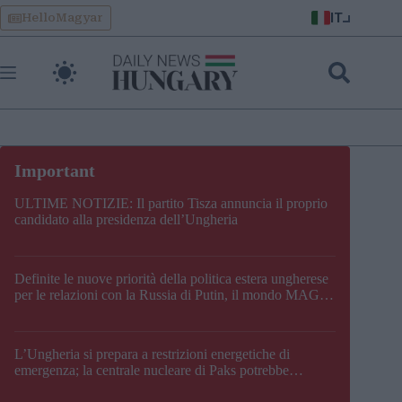
Skip
IT
HelloMagyar
to
content
ULTIME NOTIZIE: Il partito Tisza annuncia il proprio
candidato alla presidenza dell’Ungheria
Definite le nuove priorità della politica estera ungherese
per le relazioni con la Russia di Putin, il mondo MAGA,
l’UE, il V4, la NATO e i Balcani
L’Ungheria si prepara a restrizioni energetiche di
emergenza; la centrale nucleare di Paks potrebbe
chiudere questo fine settimana