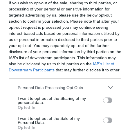
If you wish to opt-out of the sale, sharing to third parties, or
processing of your personal or sensitive information for
targeted advertising by us, please use the below opt-out
section to confirm your selection. Please note that after your
opt-out request is processed you may continue seeing
interest-based ads based on personal information utilized by
us or personal information disclosed to third parties prior to
your opt-out. You may separately opt-out of the further
disclosure of your personal information by third parties on the
IAB’s list of downstream participants. This information may
also be disclosed by us to third parties on the
IAB’s List of
Downstream Participants
that may further disclose it to other
third parties.
Please note that this website/app uses one or more Google
Personal Data Processing Opt Outs
Foto: Facebook.com/zsazsagaborofficial
services and may gather and store information including but
Nata Sári Gábor, Zsa Zsa è la figura più difficile da valutare
not limited to your visit or usage behaviour. You may click to
I want to opt-out of the Sharing of my
in questo elenco, perché la sua fama alla fine ha fagocitato la
personal data.
grant or deny consent to Google and its third-party tags to
sua carriera cinematografica. È apparsa in
Moulin Rouge
Opted In
use your data for below specified purposes in below Google
(1952) di John Huston e in diverse altre solide produzioni, ma
è ricordata soprattutto per nove matrimoni e per una presenza
consent section.
I want to opt-out of the Sale of my
culturale che molti storici considerano il modello della
Personal Data.
celebrità moderna. È morta nel 2016 a novantanove anni.
Opted In