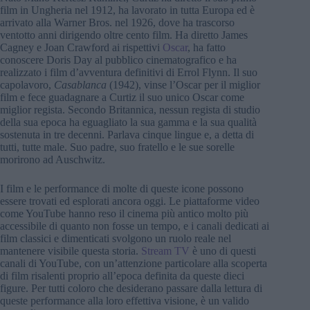
film in Ungheria nel 1912, ha lavorato in tutta Europa ed è
arrivato alla Warner Bros. nel 1926, dove ha trascorso
ventotto anni dirigendo oltre cento film. Ha diretto James
Cagney e Joan Crawford ai rispettivi
Oscar
, ha fatto
conoscere Doris Day al pubblico cinematografico e ha
realizzato i film d’avventura definitivi di Errol Flynn. Il suo
capolavoro,
Casablanca
(1942), vinse l’Oscar per il miglior
film e fece guadagnare a Curtiz il suo unico Oscar come
miglior regista. Secondo Britannica, nessun regista di studio
della sua epoca ha eguagliato la sua gamma e la sua qualità
sostenuta in tre decenni. Parlava cinque lingue e, a detta di
tutti, tutte male. Suo padre, suo fratello e le sue sorelle
morirono ad Auschwitz.
I film e le performance di molte di queste icone possono
essere trovati ed esplorati ancora oggi. Le piattaforme video
come YouTube hanno reso il cinema più antico molto più
accessibile di quanto non fosse un tempo, e i canali dedicati ai
film classici e dimenticati svolgono un ruolo reale nel
mantenere visibile questa storia.
Stream TV
è uno di questi
canali di YouTube, con un’attenzione particolare alla scoperta
di film risalenti proprio all’epoca definita da queste dieci
figure. Per tutti coloro che desiderano passare dalla lettura di
queste performance alla loro effettiva visione, è un valido