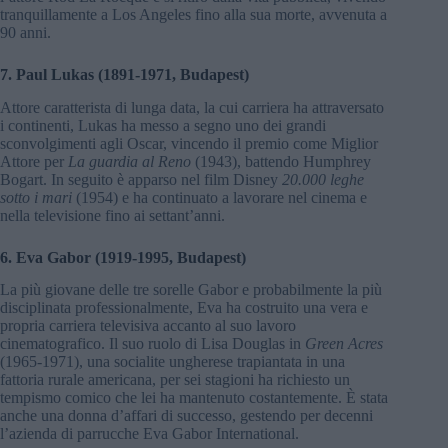
tranquillamente a Los Angeles fino alla sua morte, avvenuta a
90 anni.
7. Paul Lukas (1891-1971, Budapest)
Attore caratterista di lunga data, la cui carriera ha attraversato
i continenti, Lukas ha messo a segno uno dei grandi
sconvolgimenti agli Oscar, vincendo il premio come Miglior
Attore per
La guardia al Reno
(1943), battendo Humphrey
Bogart. In seguito è apparso nel film Disney
20.000 leghe
sotto i mari
(1954) e ha continuato a lavorare nel cinema e
nella televisione fino ai settant’anni.
6. Eva Gabor (1919-1995, Budapest)
La più giovane delle tre sorelle Gabor e probabilmente la più
disciplinata professionalmente, Eva ha costruito una vera e
propria carriera televisiva accanto al suo lavoro
cinematografico. Il suo ruolo di Lisa Douglas in
Green Acres
(1965-1971), una socialite ungherese trapiantata in una
fattoria rurale americana, per sei stagioni ha richiesto un
tempismo comico che lei ha mantenuto costantemente. È stata
anche una donna d’affari di successo, gestendo per decenni
l’azienda di parrucche Eva Gabor International.