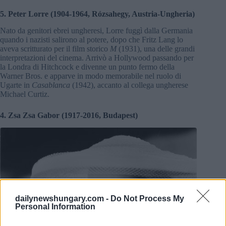
5. Peter Lorre (1904-1964, Rózsahegy, Austria-Ungheria)
Nato da genitori ebrei ungheresi, Lorre fuggì dalla Germania
quando i nazisti salirono al potere, dopo che Fritz Lang lo
aveva scritturato per il film storico
M
(1931), una delle grandi
interpretazioni del cinema. Arrivò a Hollywood passando per
la Londra di Hitchcock e divenne un punto fermo della
Warner Bros. e apparve in modo memorabile nel ruolo di
Ugarte in
Casablanca
(1942), accanto al collega ungherese
Michael Curtiz.
4. Zsa Zsa Gabor (1917-2016, Budapest)
dailynewshungary.com -
Do Not Process My
Personal Information