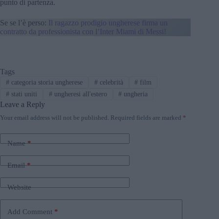
punto di partenza.
Se se l’è perso:
Il ragazzo prodigio ungherese firma un
contratto da professionista con l’Inter Miami di Messi!
Tags
#
categoria storia ungherese
#
celebrità
#
film
#
stati uniti
#
ungheresi all'estero
#
ungheria
Leave a Reply
Your email address will not be published.
Required fields are marked
*
Name
*
Email
*
Website
Add Comment
*