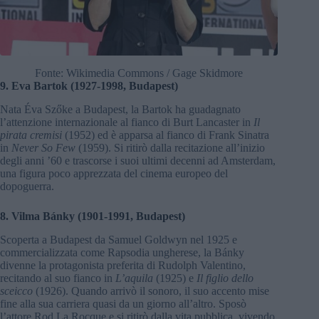
Fonte: Wikimedia Commons / Gage Skidmore
9. Eva Bartok (1927-1998, Budapest)
Nata Éva Szőke a Budapest, la Bartok ha guadagnato
l’attenzione internazionale al fianco di Burt Lancaster in
Il
pirata cremisi
(1952) ed è apparsa al fianco di Frank Sinatra
in
Never So Few
(1959). Si ritirò dalla recitazione all’inizio
degli anni ’60 e trascorse i suoi ultimi decenni ad Amsterdam,
una figura poco apprezzata del cinema europeo del
dopoguerra.
8. Vilma Bánky (1901-1991, Budapest)
Scoperta a Budapest da Samuel Goldwyn nel 1925 e
commercializzata come Rapsodia ungherese, la Bánky
divenne la protagonista preferita di Rudolph Valentino,
recitando al suo fianco in
L’aquila
(1925) e
Il figlio dello
sceicco
(1926). Quando arrivò il sonoro, il suo accento mise
fine alla sua carriera quasi da un giorno all’altro. Sposò
l’attore Rod La Rocque e si ritirò dalla vita pubblica, vivendo