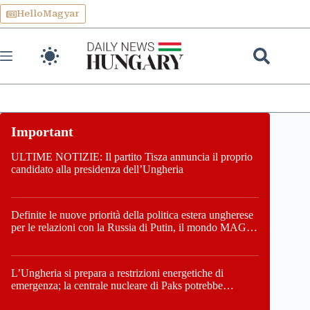
Skip
HelloMagyar
to
content
ULTIME NOTIZIE: Il partito Tisza annuncia il proprio
candidato alla presidenza dell’Ungheria
Definite le nuove priorità della politica estera ungherese
per le relazioni con la Russia di Putin, il mondo MAGA,
l’UE, il V4, la NATO e i Balcani
L’Ungheria si prepara a restrizioni energetiche di
emergenza; la centrale nucleare di Paks potrebbe
chiudere questo fine settimana