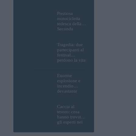
Parlamento, del
Castello di
Buda e della
Preziosa
Cittadella
motocicletta
verranno
tedesca della
spente
Seconda
Guerra
Mondiale, resti
umani ed
Tragedia: due
esplosivi
partecipanti al
recuperati dal
festival
Danubio a
perdono la vita
Budapest –
all’Ozora
foto
Festival in
Ungheria
Enorme
esplosione e
incendio
devastante
presso la
raffineria
strategica della
Caccia al
MOL: i prezzi
tesoro: cosa
del carburante
hanno trovato
aumenteranno
gli esperti nei
nuovamente?
pressi della
motocicletta