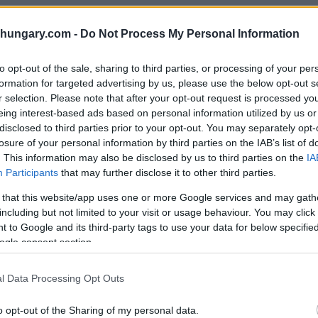
shungary.com -
Do Not Process My Personal Information
to opt-out of the sale, sharing to third parties, or processing of your per
 problemi
formation for targeted advertising by us, please use the below opt-out s
t
r selection. Please note that after your opt-out request is processed y
eing interest-based ads based on personal information utilized by us or
disclosed to third parties prior to your opt-out. You may separately opt-
ativo a seconda della posizione, delle dimensioni e
losure of your personal information by third parties on the IAB’s list of
 Distretto V (centro città), il Distretto VI e il
. This information may also be disclosed by us to third parties on the
IA
Participants
that may further disclose it to other third parties.
 that this website/app uses one or more Google services and may gath
including but not limited to your visit or usage behaviour. You may click 
0 EURO
 to Google and its third-party tags to use your data for below specifi
ogle consent section.
, come il Distretto VIII, IX o XI, dove i prezzi sono
l Data Processing Opt Outs
bblici.
o opt-out of the Sharing of my personal data.