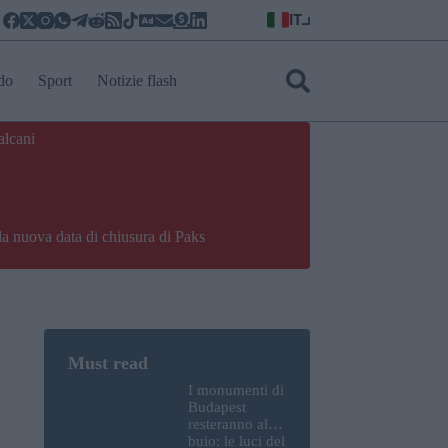
IT
do
Sport
Notizie flash
alcani
la nuova data di chiusura di Paks
I monumenti di
Budapest
resteranno al
buio: le luci del