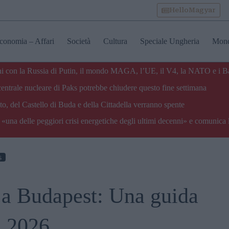
HelloMagyar
conomia – Affari
Società
Cultura
Speciale Ungheria
Mon
zioni con la Russia di Putin, il mondo MAGA, l’UE, il V4, la NATO e i B
centrale nucleare di Paks potrebbe chiudere questo fine settimana
o, del Castello di Buda e della Cittadella verranno spente
«una delle peggiori crisi energetiche degli ultimi decenni» e comunica 
s
 a Budapest: Una guida
el 2026