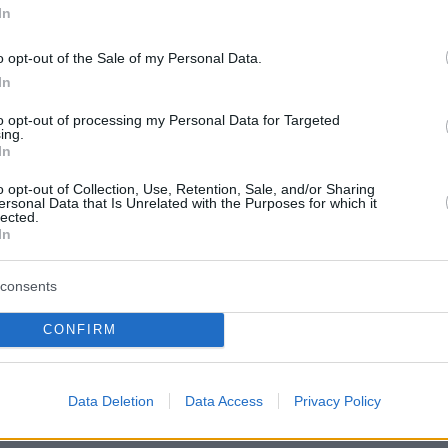
In
o opt-out of the Sale of my Personal Data.
 carattere. Gli stranieri spesso preferiscono:
In
, ma costoso
to opt-out of processing my Personal Data for Targeted
ing.
ita notturna
In
i
le università
o opt-out of Collection, Use, Retention, Sale, and/or Sharing
ersonal Data that Is Unrelated with the Purposes for which it
lected.
In
ita, dal luogo di lavoro e dal suo budget.
consents
ali di base
CONFIRM
tempo determinato (di solito 12 mesi). I contratti
 di richiedere una versione in inglese se non parla
Data Deletion
Data Access
Privacy Policy