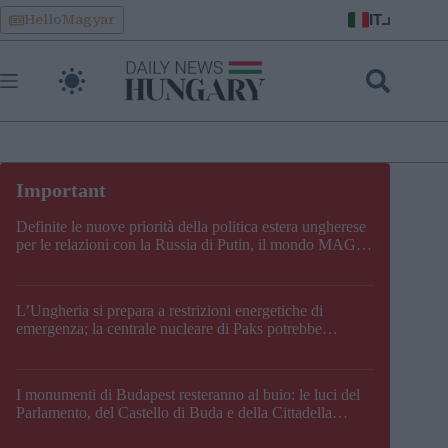
Skip
IT
HelloMagyar
to
content
Definite le nuove priorità della politica estera ungherese
per le relazioni con la Russia di Putin, il mondo MAGA,
l’UE, il V4, la NATO e i Balcani
L’Ungheria si prepara a restrizioni energetiche di
emergenza; la centrale nucleare di Paks potrebbe
chiudere questo fine settimana
I monumenti di Budapest resteranno al buio: le luci del
Parlamento, del Castello di Buda e della Cittadella
verranno spente