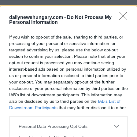
I clienti sono stati avvisati di non sorprendersi se incontrano
stazioni di rifornimento chiuse, anche se l’associazione ha
dailynewshungary.com -
Do Not Process My
sottolineato che i gestori non devono essere incolpati della
Personal Information
situazione.
If you wish to opt-out of the sale, sharing to third parties, or
processing of your personal or sensitive information for
targeted advertising by us, please use the below opt-out
section to confirm your selection. Please note that after your
opt-out request is processed you may continue seeing
interest-based ads based on personal information utilized by
us or personal information disclosed to third parties prior to
your opt-out. You may separately opt-out of the further
disclosure of your personal information by third parties on the
IAB’s list of downstream participants. This information may
also be disclosed by us to third parties on the
IAB’s List of
Downstream Participants
that may further disclose it to other
third parties.
Please note that this website/app uses one or more Google
Personal Data Processing Opt Outs
services and may gather and store information including but
Foto: Daily News Ungheria