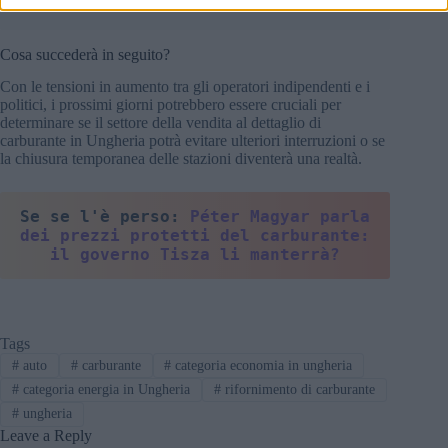
carburanti in futuro.
Cosa succederà in seguito?
Con le tensioni in aumento tra gli operatori indipendenti e i
politici, i prossimi giorni potrebbero essere cruciali per
determinare se il settore della vendita al dettaglio di
carburante in Ungheria potrà evitare ulteriori interruzioni o se
la chiusura temporanea delle stazioni diventerà una realtà.
Se se l'è perso: 
Péter Magyar parla 
dei prezzi protetti del carburante: 
il governo Tisza li manterrà?
Tags
#
auto
#
carburante
#
categoria economia in ungheria
#
categoria energia in Ungheria
#
rifornimento di carburante
#
ungheria
Leave a Reply