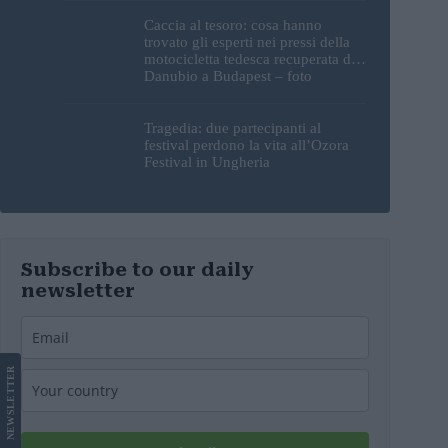
Caccia al tesoro: cosa hanno
trovato gli esperti nei pressi della
motocicletta tedesca recuperata dal
Danubio a Budapest – foto
Tragedia: due partecipanti al
festival perdono la vita all’Ozora
Festival in Ungheria
Subscribe to our daily
newsletter
LETTER
NEWS