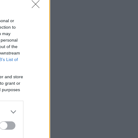
sonal or
ection to
ou may
 personal
out of the
 downstream
B’s List of
er and store
to grant or
ed purposes