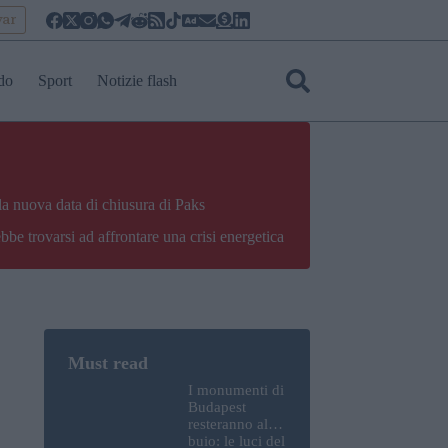
yar
do
Sport
Notizie flash
la nuova data di chiusura di Paks
bbe trovarsi ad affrontare una crisi energetica
I monumenti di
Budapest
resteranno al
buio: le luci del