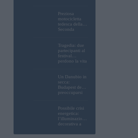
Parlamento, del
Castello di
Buda e della
Preziosa
Cittadella
motocicletta
verranno
tedesca della
spente
Seconda
Guerra
Mondiale, resti
umani ed
Tragedia: due
esplosivi
partecipanti al
recuperati dal
festival
Danubio a
perdono la vita
Budapest –
all’Ozora
foto
Festival in
Ungheria
Un Danubio in
secca:
Budapest deve
preoccuparsi
del proprio
approvvigiona
mento idrico?
Possibile crisi
Un esperto
energetica:
mette in luce
l’illuminazione
un fatto
decorativa a
sorprendente
Budapest
potrebbe essere