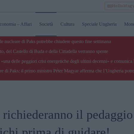
HelloMag
conomia – Affari
Società
Cultura
Speciale Ungheria
Mon
ale nucleare di Paks potrebbe chiudere questo fine settimana
o, del Castello di Buda e della Cittadella verranno spente
«una delle peggiori crisi energetiche degli ultimi decenni» e comunica 
are di Paks; il primo ministro Péter Magyar afferma che l’Ungheria potre
 richiederanno il pedaggio
fichi prima di guidare!