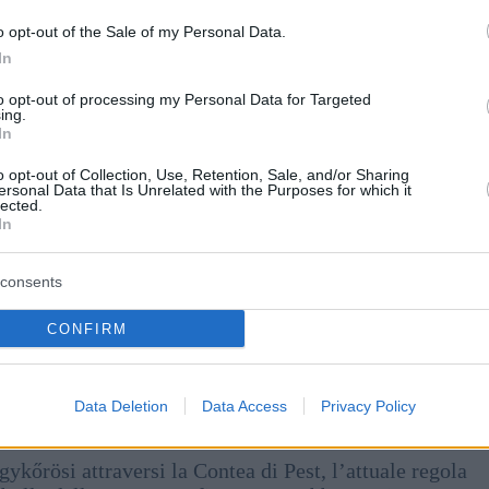
4/Kecskemét Nord e il raccordo 30-
o opt-out of the Sale of my Personal Data.
cita 94 vicino a Sopron, fino al confine con l’Austria.
In
to opt-out of processing my Personal Data for Targeted
 alcune parti, ma a partire dall’8 giugno, gli
ing.
 valida della contea o di un adesivo nazionale per il
In
o opt-out of Collection, Use, Retention, Sale, and/or Sharing
ersonal Data that Is Unrelated with the Purposes for which it
lected.
In
 aver bisogno di
tre vignette di contea diverse
, poiché
consents
CONFIRM
Data Deletion
Data Access
Privacy Policy
ykőrösi attraversi la Contea di Pest, l’attuale regola