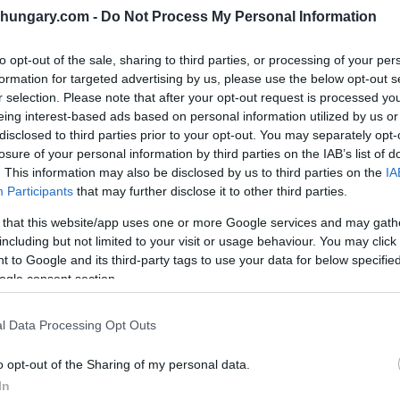
shungary.com -
Do Not Process My Personal Information
to opt-out of the sale, sharing to third parties, or processing of your per
formation for targeted advertising by us, please use the below opt-out s
r selection. Please note that after your opt-out request is processed y
eing interest-based ads based on personal information utilized by us or
disclosed to third parties prior to your opt-out. You may separately opt-
losure of your personal information by third parties on the IAB’s list of
 nuove sezioni di pedaggio su due autostrade
. This information may also be disclosed by us to third parties on the
IA
Participants
that may further disclose it to other third parties.
ade a pagamento in tutto il Paese. I cambiamenti,
zzetta ufficiale ungherese), significano che parti
 that this website/app uses one or more Google services and may gath
teranno percorsi completamente a pagamento.
including but not limited to your visit or usage behaviour. You may click 
 to Google and its third-party tags to use your data for below specifi
ogle consent section.
ento?
l Data Processing Opt Outs
ena completati richiederanno ora una vignetta
o opt-out of the Sharing of my personal data.
In