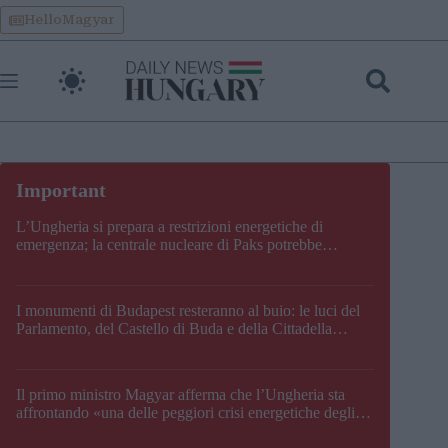
Skip
HelloMagyar
to
content
L’Ungheria si prepara a restrizioni energetiche di
emergenza; la centrale nucleare di Paks potrebbe
chiudere questo fine settimana
I monumenti di Budapest resteranno al buio: le luci del
Parlamento, del Castello di Buda e della Cittadella
verranno spente
Il primo ministro Magyar afferma che l’Ungheria sta
affrontando «una delle peggiori crisi energetiche degli
ultimi decenni» e comunica la nuova data di chiusura di