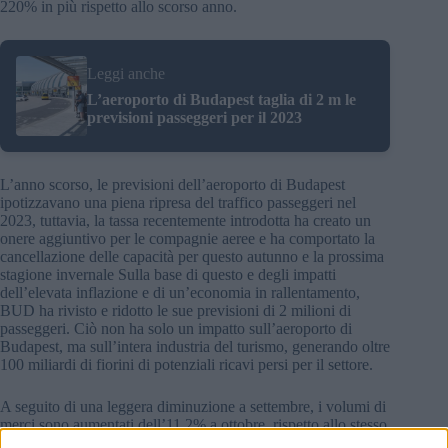
220% in più rispetto allo scorso anno.
Leggi anche
L’aeroporto di Budapest taglia di 2 m le
previsioni passeggeri per il 2023
L’anno scorso, le previsioni dell’aeroporto di Budapest
ipotizzavano una piena ripresa del traffico passeggeri nel
2023, tuttavia, la tassa recentemente introdotta ha creato un
onere aggiuntivo per le compagnie aeree e ha comportato la
cancellazione delle capacità per questo autunno e la prossima
stagione invernale Sulla base di questo e degli impatti
dell’elevata inflazione e di un’economia in rallentamento,
BUD ha rivisto e ridotto le sue previsioni di 2 milioni di
passeggeri. Ciò non ha solo un impatto sull’aeroporto di
Budapest, ma sull’intera industria del turismo, generando oltre
100 miliardi di fiorini di potenziali ricavi persi per il settore.
A seguito di una leggera diminuzione a settembre, i volumi di
merci sono aumentati dell’11,2% a ottobre, rispetto allo stesso
periodo dello scorso anno; l’aeroporto di Budapest ha