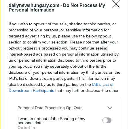
movimentato 17.011 tonnellate di merci il mese scorso
dailynewshungary.com -
Do Not Process My
L’aumento è dovuto a un’impennata del traffico, causata
Personal Information
dall’alta stagione di fine anno, nonché dal lavoro congiunto
dell’aeroporto e della comunità del trasporto aereo di merci Di
If you wish to opt-out of the sale, sharing to third parties, or
conseguenza, l’aeroporto di Budapest sta dando ottimi
risultati, nonostante il rallentamento globale osservato nel
processing of your personal or sensitive information for
settore delle merci.
targeted advertising by us, please use the below opt-out
section to confirm your selection. Please note that after your
opt-out request is processed you may continue seeing
interest-based ads based on personal information utilized by
I passeggeri apprezzano il continuo sviluppo dell’aeroporto
us or personal information disclosed to third parties prior to
internazionale Ferenc Liszt
your opt-out. You may separately opt-out of the further
disclosure of your personal information by third parties on the
Grazie a investimenti per oltre 80 miliardi di HUF negli ultimi
IAB’s list of downstream participants. This information may
tre anni, la soddisfazione dei passeggeri all’aeroporto
internazionale Ferenc Liszt è in costante aumento Nei risultati
also be disclosed by us to third parties on the
IAB’s List of
delle indagini trimestrali ASQ (qualità del servizio
Downstream Participants
that may further disclose it to other
aeroportuale) riconosciute a livello internazionale, l’ultimo
third parties.
trimestre del 2021 ha superato tutti i valori precedenti, e
quest’anno, anche con l’aumento del numero di passeggeri, il
Please note that this website/app uses one or more Google
Personal Data Processing Opt Outs
livello complessivo di soddisfazione dei passeggeri è ancora
services and may gather and store information including but
più elevato Il punteggio di 4,11 su una scala da 1 a 5 è
not limited to your visit or usage behaviour. You may click to
I want to opt-out of the Sharing of my
superiore del 7,5% rispetto al risultato misurato nello stesso
personal data.
grant or deny consent to Google and its third-party tags to
periodo dell’anno record dei passeggeri, il 2019. si registra
Opted In