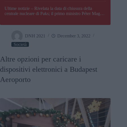
Paks
Ultime notizie – Rivelata la data di chiusura della
centrale nucleare di Paks; il primo ministro Péter Magyar
afferma che l’Ungheria potrebbe trovarsi ad affrontare
una crisi energetica
DNH 2021
December 3, 2022
Società
Altre opzioni per caricare i
dispositivi elettronici a Budapest
Aeroporto