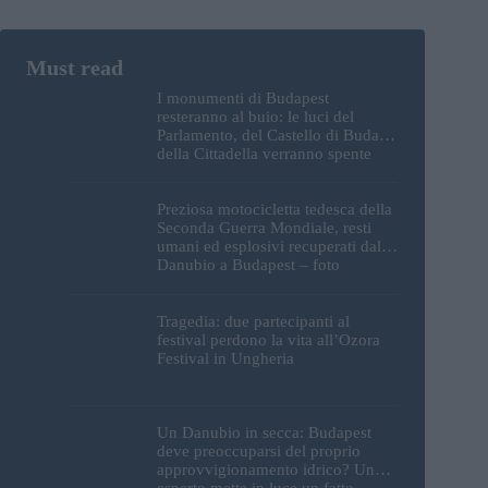
I monumenti di Budapest
resteranno al buio: le luci del
Parlamento, del Castello di Buda e
della Cittadella verranno spente
Preziosa motocicletta tedesca della
Seconda Guerra Mondiale, resti
umani ed esplosivi recuperati dal
Danubio a Budapest – foto
Tragedia: due partecipanti al
festival perdono la vita all’Ozora
Festival in Ungheria
Un Danubio in secca: Budapest
deve preoccuparsi del proprio
approvvigionamento idrico? Un
esperto mette in luce un fatto