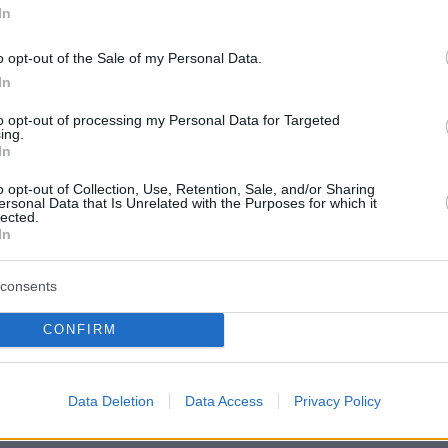
In
o opt-out of the Sale of my Personal Data.
In
gi uninominali dell’Ungheria, mentre Tisza potrebbe
to opt-out of processing my Personal Data for Targeted
collegio elettorale come indipendente sostenuto dal
ing.
In
o opt-out of Collection, Use, Retention, Sale, and/or Sharing
ersonal Data that Is Unrelated with the Purposes for which it
lected.
più importanti delle previsioni è 
In
ue la supermaggioranza 
consents
ungerebbe comunque la soglia dei due terzi anche se
CONFIRM
minoranza fosse aggiunto al blocco.
Data Deletion
Data Access
Privacy Policy
do significativo il margine di manovra di Orbán per
 ciclo.