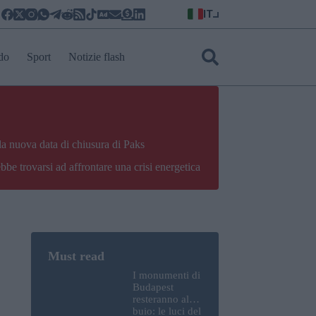
IT
do
Sport
Notizie flash
la nuova data di chiusura di Paks
bbe trovarsi ad affrontare una crisi energetica
I monumenti di
Budapest
resteranno al
buio: le luci del