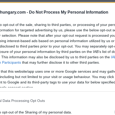
i per i seggi continuano a puntare nella direzione
shungary.com -
Do Not Process My Personal Information
Péter Magyar potrebbe invece dirigersi verso una
che 21 Research ha misurato Tisza al 56% tra gli
to opt-out of the sale, sharing to third parties, or processing of your per
quanto sia diventato diviso il panorama dei sondaggi in
formation for targeted advertising by us, please use the below opt-out s
r selection. Please note that after your opt-out request is processed y
eing interest-based ads based on personal information utilized by us or
disclosed to third parties prior to your opt-out. You may separately opt-
 senza due terzi anche con Mi
losure of your personal information by third parties on the IAB’s list of
. This information may also be disclosed by us to third parties on the
IA
Participants
that may further disclose it to other third parties.
 that this website/app uses one or more Google services and may gath
 sia le aspettative a livello di circoscrizione che il
including but not limited to your visit or usage behaviour. You may click 
 199 seggi.
 to Google and its third-party tags to use your data for below specifi
ogle consent section.
l Data Processing Opt Outs
o opt-out of the Sharing of my personal data.