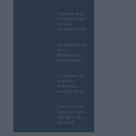
Parlamento, del
Castello di
Buda e della
Tragedia: due
Cittadella
partecipanti al
verranno
festival
spente
perdono la vita
all’Ozora
Festival in
Ungheria
Un Danubio in
secca:
Budapest deve
preoccuparsi
del proprio
approvvigiona
mento idrico?
L’Ungheria si
Un esperto
prepara a
mette in luce
restrizioni
un fatto
energetiche di
sorprendente
emergenza; la
centrale
nucleare di
Crisi idrica sul
Paks potrebbe
Danubio: navi-
chiudere
albergo e navi
questo fine
da carico
settimana
bloccate in
Ungheria