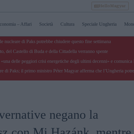
HelloMagyar
conomia – Affari
Società
Cultura
Speciale Ungheria
Mon
ale nucleare di Paks potrebbe chiudere questo fine settimana
o, del Castello di Buda e della Cittadella verranno spente
«una delle peggiori crisi energetiche degli ultimi decenni» e comunica 
are di Paks; il primo ministro Péter Magyar afferma che l’Ungheria potre
overnative negano la
sz con Mi Hazánk, mentre