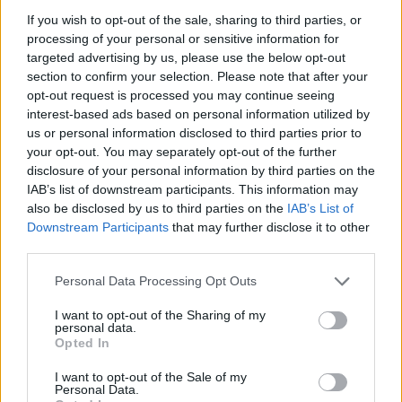
facile dal momento che ci sono più di 140.000 membri attivi
If you wish to opt-out of the sale, sharing to third parties, or
tra cui scegliere sia in Svezia che in Norvegia.
processing of your personal or sensitive information for
targeted advertising by us, please use the below opt-out
Anche il rapporto tra i sessi è equilibrato Nel sito sono
section to confirm your selection. Please note that after your
presenti il 47% di donne e il 53% di uomini, Circa il 90% dei
membri di Mötesplatsen ha più di 25 anni Più della metà ha
opt-out request is processed you may continue seeing
una laurea.
interest-based ads based on personal information utilized by
È presente anche un abbonamento VIP.
Il sito web
si vanta di
us or personal information disclosed to third parties prior to
aiutare i membri a trovare un amore che duri per sempre
your opt-out. You may separately opt-out of the further
Questo corrisponde bene con la dichiarazione di intenti del
disclosure of your personal information by third parties on the
sito di incontri ungherese Randivonal è anche una piattaforma
IAB’s list of downstream participants. This information may
che aiuta gli utenti a trovare relazioni durature La
registrazione e la navigazione del profilo è gratuita; tuttavia, il
also be disclosed by us to third parties on the
IAB’s List of
membro deve pagare se vuole scambiarsi messaggi L’età
Downstream Participants
that may further disclose it to other
media è superiore ai 35 anni e l’equilibrio tra i sessi sembra
third parties.
uguale Il 40% delle persone trova con successo il proprio
partner sul sito web.
Please note that this website/app uses one or more Google
Personal Data Processing Opt Outs
services and may gather and store information including but
“Crediamo che la forza trainante di entrambe le nostre
not limited to your visit or usage behaviour. You may click to
I want to opt-out of the Sharing of my
aziende sia molto simile, stiamo sviluppando i nostri servizi di
personal data.
grant or deny consent to Google and its third-party tags to
incontri premium sulla stessa linea ormai da più di due
Opted In
use your data for below specified purposes in below Google
decenni Difendiamo con successo il nostro mercato locale
consent section.
contro gigantesche aziende internazionali e affrontiamo le
I want to opt-out of the Sale of my
stesse sfide Credo che, mentre ci affidiamo a sinergie
Personal Data.