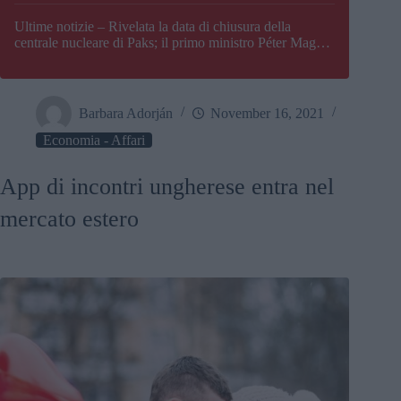
Paks
Ultime notizie – Rivelata la data di chiusura della
centrale nucleare di Paks; il primo ministro Péter Magyar
afferma che l’Ungheria potrebbe trovarsi ad affrontare
una crisi energetica
Barbara Adorján
November 16, 2021
Economia - Affari
App di incontri ungherese entra nel
mercato estero