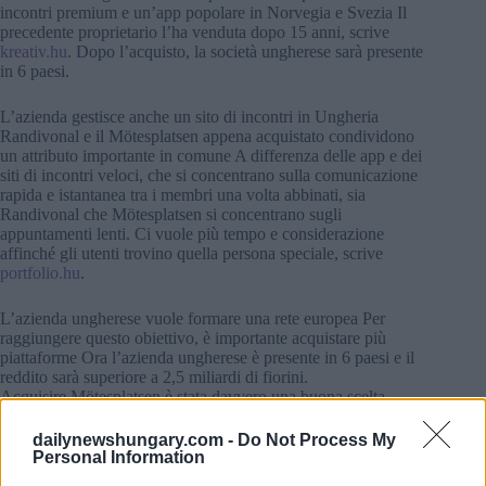
incontri premium e un’app popolare in Norvegia e Svezia Il
precedente proprietario l’ha venduta dopo 15 anni, scrive
kreativ.hu
. Dopo l’acquisto, la società ungherese sarà presente
in 6 paesi.
L’azienda gestisce anche un sito di incontri in Ungheria
Randivonal e il Mötesplatsen appena acquistato condividono
un attributo importante in comune A differenza delle app e dei
siti di incontri veloci, che si concentrano sulla comunicazione
rapida e istantanea tra i membri una volta abbinati, sia
Randivonal che Mötesplatsen si concentrano sugli
appuntamenti lenti. Ci vuole più tempo e considerazione
affinché gli utenti trovino quella persona speciale, scrive
portfolio.hu
.
L’azienda ungherese vuole formare una rete europea Per
raggiungere questo obiettivo, è importante acquistare più
piattaforme Ora l’azienda ungherese è presente in 6 paesi e il
reddito sarà superiore a 2,5 miliardi di fiorini.
Acquisire Mötesplatsen è stata davvero una buona scelta
Secondo il loro sito, che è stato lanciato nel 2001, il 96% dei
membri ha un’opinione positiva sul servizio Oggi,
dailynewshungary.com -
Do Not Process My
Mötesplatsen è uno dei siti di incontri in più rapida crescita
Personal Information
della regione nordica Trovare qualcuno sul sito web sembra