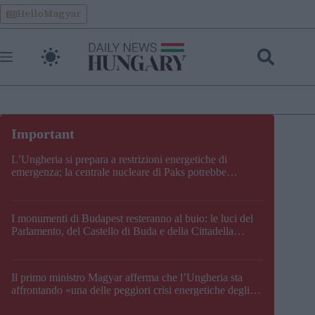
Skip
HelloMagyar
to
content
L’Ungheria si prepara a restrizioni energetiche di
emergenza; la centrale nucleare di Paks potrebbe
chiudere questo fine settimana
I monumenti di Budapest resteranno al buio: le luci del
Parlamento, del Castello di Buda e della Cittadella
verranno spente
Il primo ministro Magyar afferma che l’Ungheria sta
affrontando «una delle peggiori crisi energetiche degli
ultimi decenni» e comunica la nuova data di chiusura di