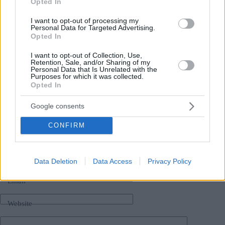
Opted In
internazionali, il nostro futuro dipende dai mercati locali Non
abbiamo intenzione di unire le nostre piattaforme, poiché tutti
i nostri siti web devono riflettere sugli attributi locali, rimanere
I want to opt-out of processing my
Personal Data for Targeted Advertising.
rilevanti, mantenere e costruire sulle differenze culturali di cui
Opted In
possiamo essere orgogliosi Vedo il futuro nei servizi locali e
premium in contrapposizione ai monopoli globali. ”,
I want to opt-out of Collection, Use,
kreativ.hu
citazioni Péter Weiler.
Retention, Sale, and/or Sharing of my
Personal Data that Is Unrelated with the
Purposes for which it was collected.
Opted In
Tags
Google consents
#
incontri
#
Norvegia
#
Svezia
#
ungheria
Leave a Reply
CONFIRM
Your email address will not be published.
Required fields are marked
*
Name
*
Data Deletion
Data Access
Privacy Policy
Email
*
Website