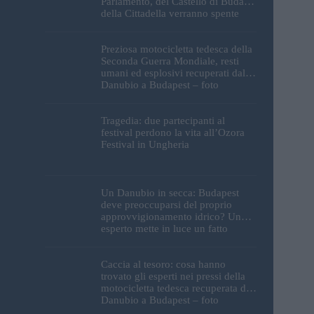
Parlamento, del Castello di Buda e
della Cittadella verranno spente
Preziosa motocicletta tedesca della
Seconda Guerra Mondiale, resti
umani ed esplosivi recuperati dal
Danubio a Budapest – foto
Tragedia: due partecipanti al
festival perdono la vita all’Ozora
Festival in Ungheria
Un Danubio in secca: Budapest
deve preoccuparsi del proprio
approvvigionamento idrico? Un
esperto mette in luce un fatto
sorprendente
Caccia al tesoro: cosa hanno
trovato gli esperti nei pressi della
motocicletta tedesca recuperata dal
Danubio a Budapest – foto