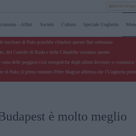
HelloMag
conomia – Affari
Società
Cultura
Speciale Ungheria
Mon
ale nucleare di Paks potrebbe chiudere questo fine settimana
o, del Castello di Buda e della Cittadella verranno spente
«una delle peggiori crisi energetiche degli ultimi decenni» e comunica 
are di Paks; il primo ministro Péter Magyar afferma che l’Ungheria potre
Budapest è molto meglio