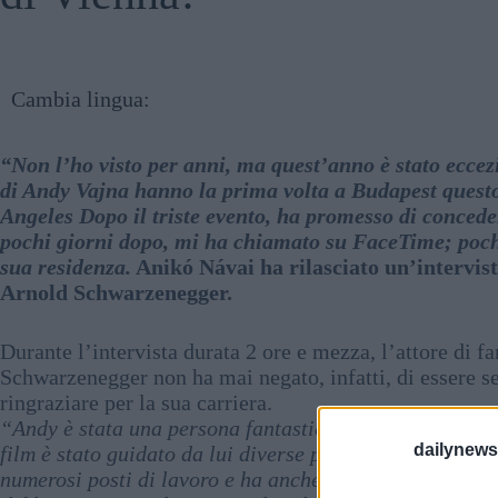
Cambia lingua:
“Non l’ho visto per anni, ma quest’anno è stato eccez
di Andy Vajna hanno la prima volta a Budapest quest
Angeles Dopo il triste evento, ha promesso di concede
pochi giorni dopo, mi ha chiamato su FaceTime; poch
sua residenza.
Anikó Návai ha rilasciato un’intervis
Arnold Schwarzenegger.
Durante l’intervista durata 2 ore e mezza, l’attore di
Schwarzenegger non ha mai negato, infatti, di essere s
ringraziare per la sua carriera.
“Andy è stata una persona fantastica È stato molto uti
dailynew
film è stato guidato da lui diverse produzioni straniere
numerosi posti di lavoro e ha anche migliorato l’econ