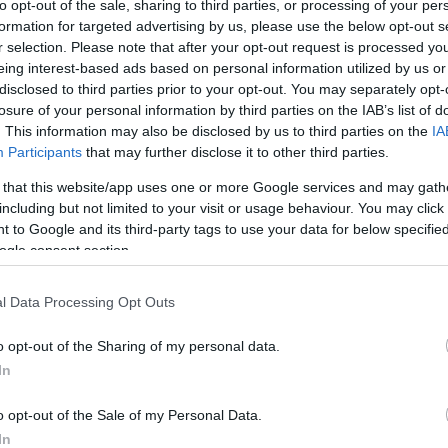
la cotoletta Wi che ha preparato Era un grande cuoco
to opt-out of the sale, sharing to third parties, or processing of your per
formation for targeted advertising by us, please use the below opt-out s
ttatamente Non potevo crederci, Andy avrebbe meritato
r selection. Please note that after your opt-out request is processed y
tografica avrebbe meritato di averlo intorno per un
eing interest-based ads based on personal information utilized by us or
to, era una persona estremamente importante nella mia
disclosed to third parties prior to your opt-out. You may separately opt-
e.
losure of your personal information by third parties on the IAB’s list of
. This information may also be disclosed by us to third parties on the
IA
Participants
that may further disclose it to other third parties.
 that this website/app uses one or more Google services and may gath
including but not limited to your visit or usage behaviour. You may click 
 di Andy Vajna a Budapest
 to Google and its third-party tags to use your data for below specifi
ogle consent section.
l Data Processing Opt Outs
o opt-out of the Sharing of my personal data.
egger inizia le riprese a Budapest
In
o opt-out of the Sale of my Personal Data.
ger ha collaborato per la prima volta con Andy Vajna
In