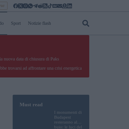
yar
do
Sport
Notizie flash
la nuova data di chiusura di Paks
bbe trovarsi ad affrontare una crisi energetica
I monumenti di
Budapest
resteranno al
buio: le luci del