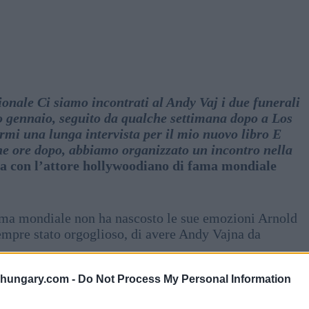
ionale Ci siamo incontrati al Andy Vaj i due funerali
o gennaio, seguito da qualche settimana dopo a Los
rmi una lunga intervista per il mio nuovo libro E
e ore dopo, abbiamo organizzato un incontro nella
ta con l’attore hollywoodiano di fama mondiale
 fama mondiale non ha nascosto le sue emozioni Arnold
empre stato orgoglioso, di avere Andy Vajna da
le per il paese che il Fondo nazionale ungherese del
shungary.com -
Do Not Process My Personal Information
 sono state attirate Budapest, sono stati creati
omia Ho trascorso tre mesi in Ungheria mentre giravo