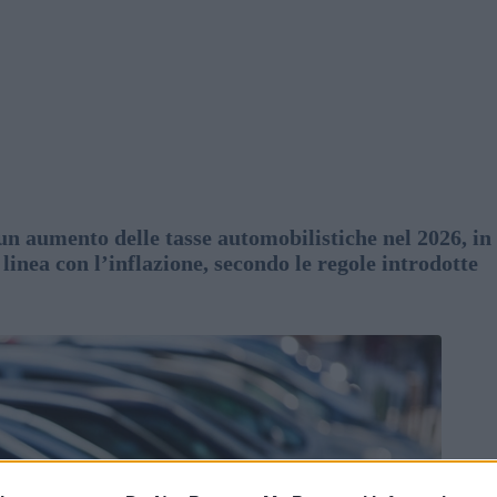
un aumento delle tasse automobilistiche nel 2026, in
inea con l’inflazione, secondo le regole introdotte