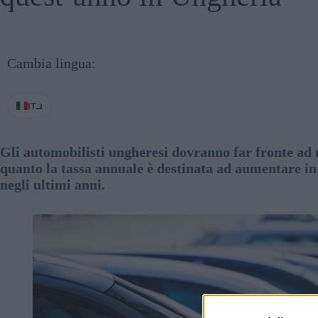
Cambia lingua:
IT
Gli automobilisti ungheresi dovranno far fronte ad 
quanto la tassa annuale è destinata ad aumentare in l
negli ultimi anni.