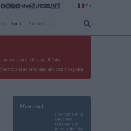
IT
do
Sport
Notizie flash
la nuova data di chiusura di Paks
bbe trovarsi ad affrontare una crisi energetica
I monumenti di
Budapest
resteranno al
buio: le luci del