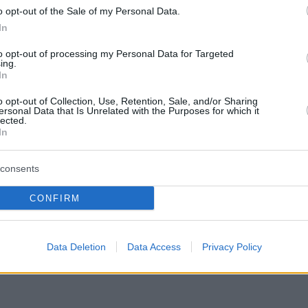
ca seguirà l’inflazione
o opt-out of the Sale of my Personal Data.
In
icamente adeguato in base all’indice dei prezzi al
to opt-out of processing my Personal Data for Targeted
Centrale di Statistica ungherese. Poiché l’inflazione
ing.
In
stica aumenterà dello stesso tasso nel 2026, riferisce
o opt-out of Collection, Use, Retention, Sale, and/or Sharing
ersonal Data that Is Unrelated with the Purposes for which it
lected.
 rimane invariata. L’importo da pagare non dipende
In
alla sua età e dalla potenza del motore, calcolata per
i a tasse più elevate, mentre le auto più vecchie
consents
CONFIRM
gheria, ed
ecco alcune strategie per preservare il valore
che
Budapest vuole riparare 1.000 buche al giorno
?
ecord.
Data Deletion
Data Access
Privacy Policy