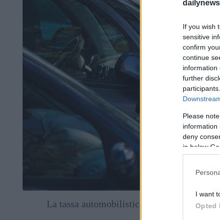
dailynew
If you wish 
sensitive in
confirm you
continue se
information 
further disc
participants
Downstream 
Please note
information 
deny consent
in below Go
Persona
I want t
La tassa automobilistica aumenterà a parti
Opted 
depositp