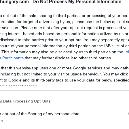
shungary.com -
Do Not Process My Personal Information
to opt-out of the sale, sharing to third parties, or processing of your per
formation for targeted advertising by us, please use the below opt-out s
r selection. Please note that after your opt-out request is processed y
eing interest-based ads based on personal information utilized by us or
disclosed to third parties prior to your opt-out. You may separately opt-
losure of your personal information by third parties on the IAB’s list of
. This information may also be disclosed by us to third parties on the
IA
Participants
that may further disclose it to other third parties.
 that this website/app uses one or more Google services and may gath
including but not limited to your visit or usage behaviour. You may click 
 to Google and its third-party tags to use your data for below specifi
ogle consent section.
l Data Processing Opt Outs
o opt-out of the Sharing of my personal data.
re da quest’anno. Immagine in primo piano:
In
hotos.com