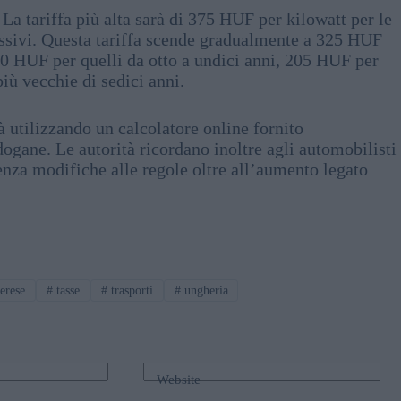
La tariffa più alta sarà di 375 HUF per kilowatt per le
cessivi. Questa tariffa scende gradualmente a 325 HUF
250 HUF per quelli da otto a undici anni, 205 HUF per
iù vecchie di sedici anni.
à utilizzando un calcolatore online fornito
ogane. Le autorità ricordano inoltre agli automobilisti
enza modifiche alle regole oltre all’aumento legato
erese
#
tasse
#
trasporti
#
ungheria
Website