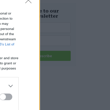
Budapest una
reliquia della
Seconda guerra
Subscribe to our
sonal or
mondiale da
daily newsletter
tempo perduta
ection to
ou may
 personal
out of the
 downstream
B’s List of
Subscribe
er and store
to grant or
ed purposes