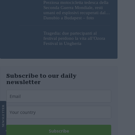
Preziosa motocicletta tedesca della
Seconda Guerra Mondiale, resti
umani ed esplosivi recuperati dal
Danubio a Budapest – foto
Tragedia: due partecipanti al
festival perdono la vita all’Ozora
Festival in Ungheria
Subscribe to our daily
newsletter
LETTER
NEWS
Subscribe