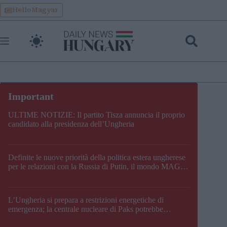
Skip
HelloMagyar
to
content
ULTIME NOTIZIE: Il partito Tisza annuncia il proprio
candidato alla presidenza dell’Ungheria
Definite le nuove priorità della politica estera ungherese
per le relazioni con la Russia di Putin, il mondo MAGA,
l’UE, il V4, la NATO e i Balcani
L’Ungheria si prepara a restrizioni energetiche di
emergenza; la centrale nucleare di Paks potrebbe
chiudere questo fine settimana