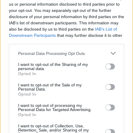
cartaceo che non compaiono nei registri elettronici, può
us or personal information disclosed to third parties prior to
avviare una procedura di verifica documentale ufficiale presso
your opt-out. You may separately opt-out of the further
il dipartimento di assicurazione sanitaria dell’ufficio
disclosure of your personal information by third parties on the
governativo locale.
IAB’s list of downstream participants. This information may
also be disclosed by us to third parties on the
IAB’s List of
BREAKING: L’Ungheria aumenterà il salario minimo
Downstream Participants
that may further disclose it to other
il prossimo anno
third parties.
Meno compiti per i datori di lavoro e gli uffici paghe
Please note that this website/app uses one or more Google
Personal Data Processing Opt Outs
services and may gather and store information including but
Per i datori di lavoro che non gestiscono un ufficio paghe
delle assicurazioni sociali, la consegna del libretto cartaceo
not limited to your visit or usage behaviour. You may click to
I want to opt-out of the Sharing of my
personal data.
segna la fine delle loro responsabilità in questo settore. Anche
grant or deny consent to Google and its third-party tags to
Opted In
i datori di lavoro che gestiscono uffici paghe vedranno ridotto
use your data for below specified purposes in below Google
il loro carico di lavoro. A partire dal 2026, potranno accedere
consent section.
I want to opt-out of the Sale of my
ai dati e-TB solo per i dipendenti che sono attualmente
Personal Data.
assicurati presso di loro, e solo previa autorizzazione
Opted In
registrata nel registro nazionale.
I want to opt-out of processing my
È importante notare che gli uffici paghe non saranno più
Personal Data for Targeted Advertising.
autorizzati a valutare o pagare le cosiddette “prestazioni
Opted In
passive” – prestazioni richieste dopo la fine del rapporto di
lavoro – per i periodi successivi al 31 dicembre 2025. Questi
I want to opt-out of Collection, Use,
casi ricadranno esclusivamente sotto l’autorità degli uffici
Retention, Sale, and/or Sharing of my