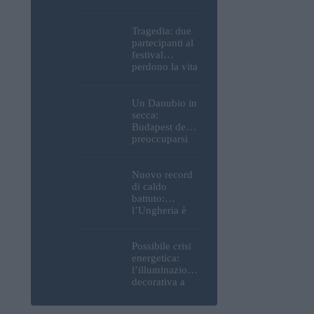
Parlamento, del
Castello di
Buda e della
Tragedia: due
Cittadella
partecipanti al
verranno
festival
spente
perdono la vita
all’Ozora
Festival in
Ungheria
Un Danubio in
secca:
Budapest deve
preoccuparsi
del proprio
approvvigiona
mento idrico?
Nuovo record
Un esperto
di caldo
mette in luce
battuto:
un fatto
l’Ungheria è
sorprendente
uno dei paesi
più caldi
d’Europa
Possibile crisi
energetica:
l’illuminazione
decorativa a
Budapest
potrebbe essere