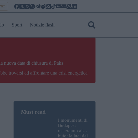
yar
do
Sport
Notizie flash
la nuova data di chiusura di Paks
bbe trovarsi ad affrontare una crisi energetica
I monumenti di
Budapest
resteranno al
buio: le luci del