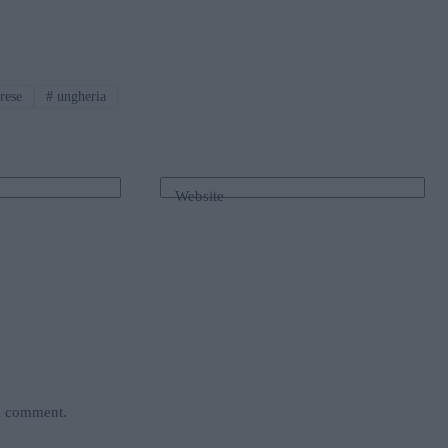
rese
#
ungheria
Website
 I comment.