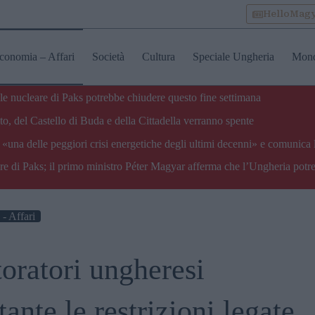
HelloMag
conomia – Affari
Società
Cultura
Speciale Ungheria
Mon
ale nucleare di Paks potrebbe chiudere questo fine settimana
o, del Castello di Buda e della Cittadella verranno spente
«una delle peggiori crisi energetiche degli ultimi decenni» e comunica 
are di Paks; il primo ministro Péter Magyar afferma che l’Ungheria potre
- Affari
toratori ungheresi
ante le restrizioni legate