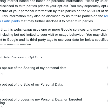
eing interest-based ads based on personal information utilized by us or
disclosed to third parties prior to your opt-out. You may separately opt-
losure of your personal information by third parties on the IAB’s list of
. This information may also be disclosed by us to third parties on the
IA
Participants
that may further disclose it to other third parties.
 that this website/app uses one or more Google services and may gath
including but not limited to your visit or usage behaviour. You may click 
 to Google and its third-party tags to use your data for below specifi
ogle consent section.
l Data Processing Opt Outs
atori chiedono di aprire semplicemente perché non
lottando per la sopravvivenza, (ha detto il
o opt-out of the Sharing of my personal data.
i intendono aprire a febbraio, nonostante le
In
o opt-out of the Sale of my Personal Data.
o che il numero di infezioni è destinato a risalire se
In
se i ristoratori rimangono chiusi Entrambi sono
to opt-out of processing my Personal Data for Targeted
no ungherese sembra essere sulla stessa lunghezza
ing.
In