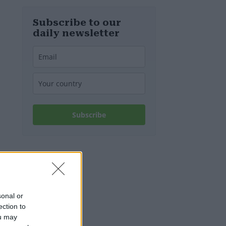
spenta!
Subscribe to our
daily newsletter
Subscribe
sonal or
ection to
ou may