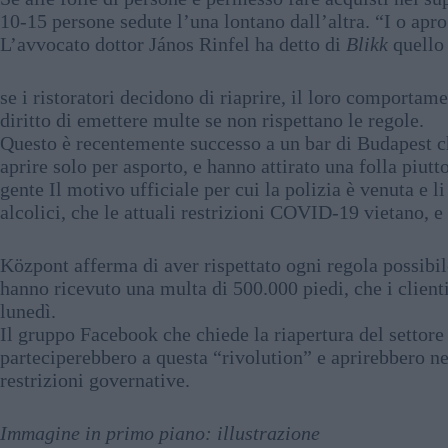
10-15 persone sedute l’una lontano dall’altra. “I o apro
L’avvocato dottor János Rinfel ha detto di
Blikk
quello
se i ristoratori decidono di riaprire, il loro comportam
diritto di emettere multe se non rispettano le regole.
Questo è recentemente successo a un bar di Budapest
aprire solo per asporto, e hanno attirato una folla piutto
gente Il motivo ufficiale per cui la polizia è venuta e 
alcolici, che le attuali restrizioni COVID-19 vietano, e
Központ afferma di aver rispettato ogni regola possibile
hanno ricevuto una multa di 500.000 piedi, che i client
lunedì.
Il gruppo Facebook che chiede la riapertura del settore 
parteciperebbero a questa “rivolution” e aprirebbero ne
restrizioni governative.
Immagine in primo piano: illustrazione