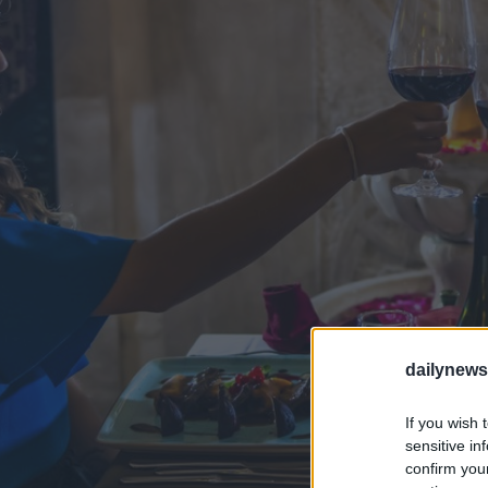
dailynew
If you wish 
sensitive in
confirm you