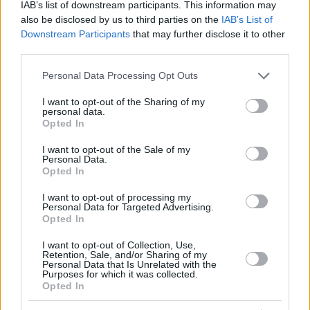
IAB’s list of downstream participants. This information may
also be disclosed by us to third parties on the
IAB’s List of
Downstream Participants
that may further disclose it to other
third parties.
Non sono stati segnalati feriti
Please note that this website/app uses one or more Google
Personal Data Processing Opt Outs
Nonostante la portata dell’incidente, non sono stati segnalati
services and may gather and store information including but
danni alle persone. Le autorità non hanno ancora confermato
not limited to your visit or usage behaviour. You may click to
I want to opt-out of the Sharing of my
la causa esatta dell’incidente.
personal data.
grant or deny consent to Google and its third-party tags to
Opted In
use your data for below specified purposes in below Google
Interessante: non è il primo incidente di questo tipo
consent section.
I want to opt-out of the Sale of my
L’incidente fa eco a un caso simile avvenuto sull’autostrada
Personal Data.
M6 nell’aprile 2025, quando un’altra autocisterna di latte si è
Opted In
ribaltata nella contea di Tolna, riversando più di 20.000 litri in
un fossato sul ciglio della strada, ha
riferito allora Blikk
.
I want to opt-out of processing my
Personal Data for Targeted Advertising.
Opted In
In quel caso, la polizia disse che il conducente potrebbe
essersi addormentato al volante prima di schiantarsi contro un
I want to opt-out of Collection, Use,
guardrail. Il conducente è uscito illeso, soprattutto grazie al
Retention, Sale, and/or Sharing of my
fatto che indossava correttamente la cintura di sicurezza.
Personal Data that Is Unrelated with the
Purposes for which it was collected.
Opted In
All’epoca le autorità esortavano gli automobilisti a non
guidare quando sono affaticati e a fare pause regolari durante