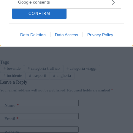
i lunghi viaggi.
Google consents
CONFIRM
Se se l'è perso: 
Ha mai provato il 
latte di cammello? I ricercatori 
ungheresi lo stanno portando più 
Data Deletion
Data Access
Privacy Policy
vicino all'Europa
Tags
#
bevande
#
categoria traffico
#
categoria viaggi
#
incidente
#
trasporti
#
ungheria
Leave a Reply
Your email address will not be published.
Required fields are marked
*
Name
*
Email
*
Website