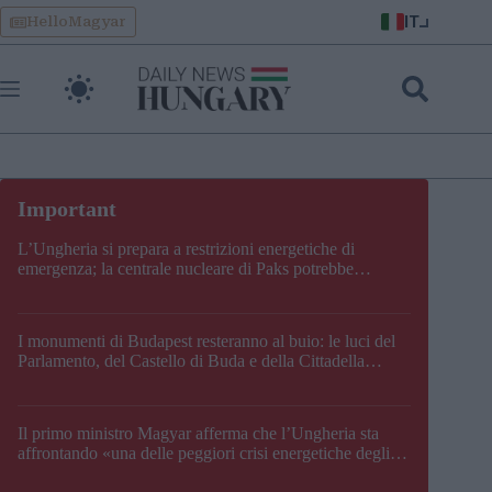
Skip
IT
HelloMagyar
to
content
L’Ungheria si prepara a restrizioni energetiche di
emergenza; la centrale nucleare di Paks potrebbe
chiudere questo fine settimana
I monumenti di Budapest resteranno al buio: le luci del
Parlamento, del Castello di Buda e della Cittadella
verranno spente
Il primo ministro Magyar afferma che l’Ungheria sta
affrontando «una delle peggiori crisi energetiche degli
ultimi decenni» e comunica la nuova data di chiusura di