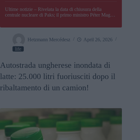
Paks
Ultime notizie – Rivelata la data di chiusura della
centrale nucleare di Paks; il primo ministro Péter Magyar
afferma che l’Ungheria potrebbe trovarsi ad affrontare
una crisi energetica
Hetzmann Mercédesz
April 26, 2026
life
Autostrada ungherese inondata di
latte: 25.000 litri fuoriusciti dopo il
ribaltamento di un camion!