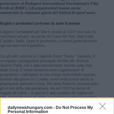
partecipare al Budapest International Documentary Film
Festival (BIDF). Gli organizzatori hanno anche
annunciato la rinomata giuria del festival di quest’anno.
Registi e produttori arrivano da tutto il mondo
I registi e i produttori dei film si recano al
BIDF
non solo da
vari Paesi europei, ma anche da Corea del Sud, Stati Uniti,
Canada e India. Dopo le proiezioni, i creatori parteciperanno
agli incontri con il pubblico.
Tra gli altri, arriverà in Ungheria Pavel “Pasha” Talankin, il
co-regista e protagonista principale del film
Mr. Nobody
Against Putin
, che è stato recentemente inserito nella lista
degli Oscar. L’uomo lavorava come organizzatore di
programmi e videografo in una scuola russa remota quando,
insieme alla guerra in Ucraina, arrivò nella scuola anche la
propaganda patriottica russa. Per anni, Pasha ha documentato
gli eventi della vita quotidiana, ma nel 2024 ha deciso di
fuggire all’estero – in questo è stato assistito dal regista del
film, David Borenstein. Oltre al coraggioso videografo della
scuola, il pubblico potrà incontrare personalmente numerosi
creatori che hanno vinto i premi più importanti agli Oscar, a
dailynewshungary.com -
Do Not Process My
Karlovy Vary, Locarno, Toronto IFF e IDFA.
Personal Information