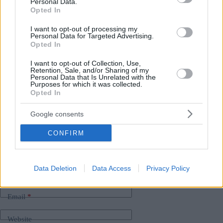
Personal Data.
Legga anche:
Opted In
I want to opt-out of processing my
La mostra Attila in arrivo in Ungheria, con la più grande
Personal Data for Targeted Advertising.
esposizione a tema unno in Europa degli ultimi decenni
Opted In
Madame Tussauds a Budapest: Cosa sapere prima della visita
I want to opt-out of Collection, Use,
Retention, Sale, and/or Sharing of my
Personal Data that Is Unrelated with the
Purposes for which it was collected.
Opted In
Tags
#
categoria eventi in Ungheria
#
guida ai programmi
Google consents
#
ungheria
CONFIRM
Leave a Reply
Your email address will not be published.
Required fields are marked
*
Data Deletion
Data Access
Privacy Policy
Name
*
Email
*
Website