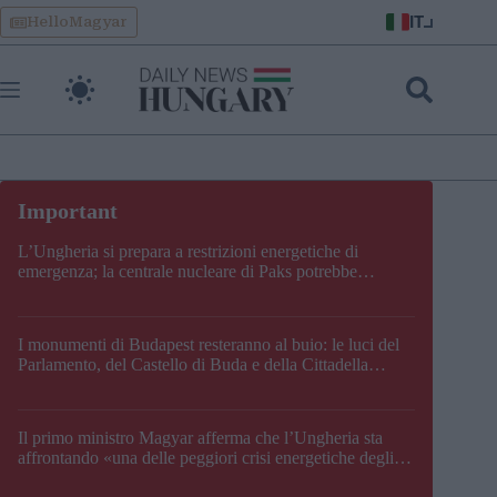
Skip
IT
HelloMagyar
to
content
L’Ungheria si prepara a restrizioni energetiche di
emergenza; la centrale nucleare di Paks potrebbe
chiudere questo fine settimana
I monumenti di Budapest resteranno al buio: le luci del
Parlamento, del Castello di Buda e della Cittadella
verranno spente
Il primo ministro Magyar afferma che l’Ungheria sta
affrontando «una delle peggiori crisi energetiche degli
ultimi decenni» e comunica la nuova data di chiusura di