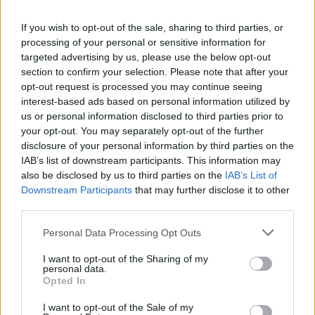
Anche gli ungheresi sono stati inseriti nella giuria
If you wish to opt-out of the sale, sharing to third parties, or
processing of your personal or sensitive information for
Gli organizzatori hanno annunciato anche la giuria del
targeted advertising by us, please use the below opt-out
festival. Oltre ai professionisti del cinema e ai giornalisti
ungheresi e stranieri, anche rinomati artisti e personaggi
section to confirm your selection. Please note that after your
pubblici hanno fatto parte del comitato, come Csaba Kovács
opt-out request is processed you may continue seeing
(rettore del MOME), Pál Mácsai (attore, regista), János Másik
interest-based ads based on personal information utilized by
(compositore, cantante), Ferenc Molnár “Caramel” (cantante),
us or personal information disclosed to third parties prior to
Tamás Pajor (cantautore, creatore di contenuti) ed Edina
your opt-out. You may separately opt-out of the further
Pottyondy (umorista, scrittrice, YouTuber, performer).
disclosure of your personal information by third parties on the
IAB’s list of downstream participants. This information may
“Il film del suo futuro sta già girando”: questo è lo slogan
also be disclosed by us to third parties on the
IAB’s List of
di quest’anno.
Downstream Participants
that may further disclose it to other
Al BIDF, 60 film e 250 proiezioni attendono gli spettatori.
third parties.
Oltre alla capitale, i programmi si svolgeranno anche in
diverse località di provincia (Békéscsaba, Debrecen, Eger,
Please note that this website/app uses one or more Google
Personal Data Processing Opt Outs
Győr, Jászberény, Kecskemét, Pécs, Szeged, Szombathely,
services and may gather and store information including but
Veszprém). I film sono organizzati intorno all’idea che il
not limited to your visit or usage behaviour. You may click to
I want to opt-out of the Sharing of my
futuro della sua famiglia, il futuro del mondo, la conoscenza,
personal data.
grant or deny consent to Google and its third-party tags to
la verità o anche il futuro delle sue relazioni sono nelle sue
Opted In
mani – e i loro protagonisti vogliono essere partecipanti attivi
use your data for below specified purposes in below Google
del loro futuro.
consent section.
I want to opt-out of the Sale of my