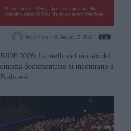
Paks
Ultime notizie – Rivelata la data di chiusura della
centrale nucleare di Paks; il primo ministro Péter Magyar
afferma che l’Ungheria potrebbe trovarsi ad affrontare
una crisi energetica
Daily News
January 15, 2026
film
BIDF 2026: Le stelle del mondo del
cinema documentario si incontrano a
Budapest