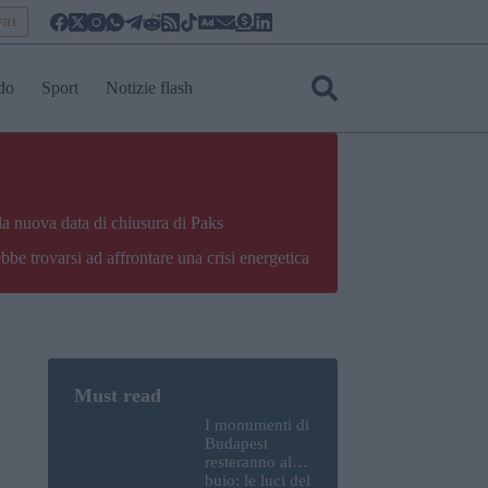
yar
do
Sport
Notizie flash
la nuova data di chiusura di Paks
bbe trovarsi ad affrontare una crisi energetica
I monumenti di
Budapest
resteranno al
buio: le luci del