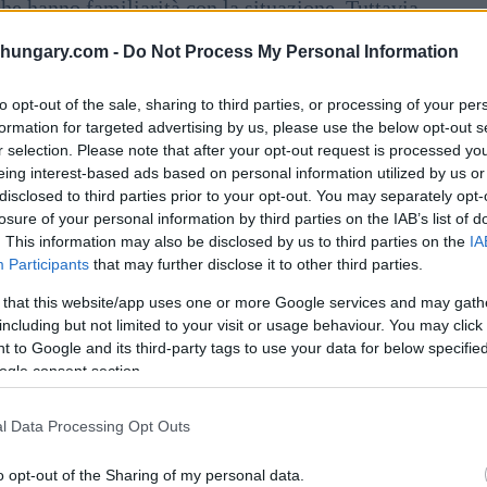
he hanno familiarità con la situazione. Tuttavia,
l turno previsto e il rating creditizio del paese di fine
shungary.com -
Do Not Process My Personal Information
tata pari o vicina al grado di investimento più basso.
to opt-out of the sale, sharing to third parties, or processing of your per
formation for targeted advertising by us, please use the below opt-out s
r selection. Please note that after your opt-out request is processed y
eing interest-based ads based on personal information utilized by us or
disclosed to third parties prior to your opt-out. You may separately opt-
losure of your personal information by third parties on the IAB’s list of
. This information may also be disclosed by us to third parties on the
IA
Participants
that may further disclose it to other third parties.
 that this website/app uses one or more Google services and may gath
including but not limited to your visit or usage behaviour. You may click 
 to Google and its third-party tags to use your data for below specifi
ogle consent section.
l Data Processing Opt Outs
o opt-out of the Sharing of my personal data.