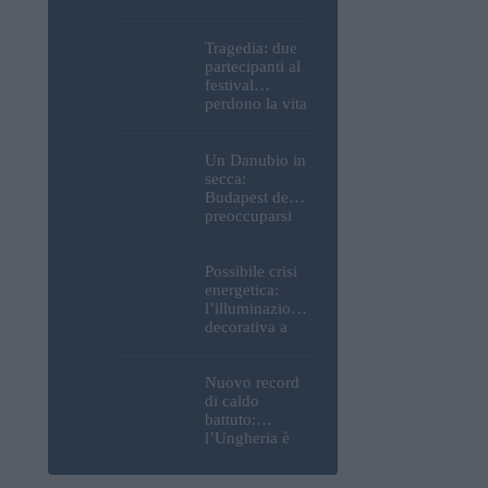
Parlamento, del
Castello di
Buda e della
Tragedia: due
Cittadella
partecipanti al
verranno
festival
spente
perdono la vita
all’Ozora
Festival in
Ungheria
Un Danubio in
secca:
Budapest deve
preoccuparsi
del proprio
approvvigiona
mento idrico?
Possibile crisi
Un esperto
energetica:
mette in luce
l’illuminazione
un fatto
decorativa a
sorprendente
Budapest
potrebbe essere
spenta!
Nuovo record
di caldo
battuto:
l’Ungheria è
uno dei paesi
più caldi