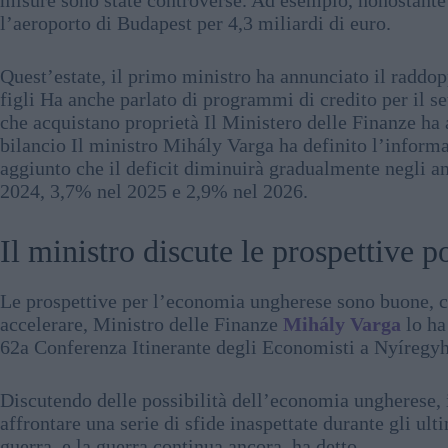
misure sono state controverse. Ad esempio, nonostante 
l’aeroporto di Budapest per 4,3 miliardi di euro.
Quest’estate, il primo ministro ha annunciato il raddop
figli Ha anche parlato di programmi di credito per il set
che acquistano proprietà Il Ministero delle Finanze ha 
bilancio Il ministro Mihály Varga ha definito l’infor
aggiunto che il deficit diminuirà gradualmente negli a
2024, 3,7% nel 2025 e 2,9% nel 2026.
Il ministro discute le prospettive 
Le prospettive per l’economia ungherese sono buone, c
accelerare, Ministro delle Finanze
Mihály Varga
lo ha
62a Conferenza Itinerante degli Economisti a Nyíregy
Discutendo delle possibilità dell’economia ungherese, 
affrontare una serie di sfide inaspettate durante gli ul
guerra, e la guerra continua ancora, ha detto.