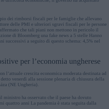
le difficoltà economiche, il governo ha acquistato
pio dei rimborsi fiscali per le famiglie che allevano
tore delle PMI e ulteriori sgravi fiscali per le persone
affermato che tali piani non mettono in pericolo il
mazione di Bloomberg una fake news a 5 stelle Hanno
nni successivi a seguito di questo schema: 4,5% nel
positive per l’economia ungherese
on l’attuale crescita economica moderata destinata ad
 detto venerdì alla sessione plenaria di chiusura della
háza (NE Ungheria).
il ministro ha osservato che il paese ha dovuto
timi quattro anni La pandemia è stata seguita dalla