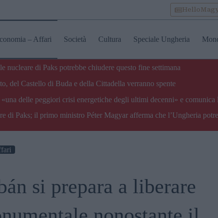
HelloMag
conomia – Affari
Società
Cultura
Speciale Ungheria
Mon
ale nucleare di Paks potrebbe chiudere questo fine settimana
o, del Castello di Buda e della Cittadella verranno spente
«una delle peggiori crisi energetiche degli ultimi decenni» e comunica 
are di Paks; il primo ministro Péter Magyar afferma che l’Ungheria potre
fari
án si prepara a liberare
onumentale nonostante il