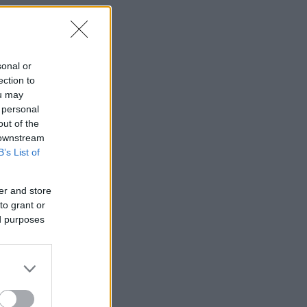
sonal or
ection to
ou may
 personal
out of the
 downstream
B’s List of
er and store
to grant or
ed purposes