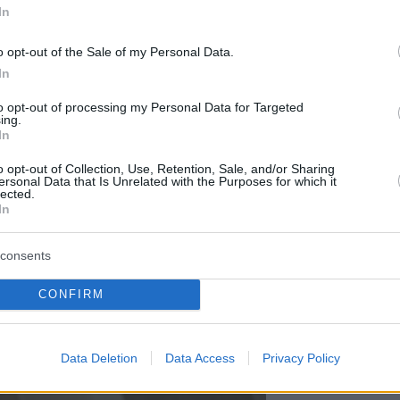
In
opping all’estero a causa dei prezzi
o opt-out of the Sale of my Personal Data.
to: Aldi/FB
In
2 e ha portato Orbán alla sua più grande maggioranza
to opt-out of processing my Personal Data for Targeted
ul reddito personale per le famiglie che allevano figli
ing.
duta economica. Inoltre, la Banca nazionale ungherese
In
il 18%, per proteggere il fiorino da un possibile
o opt-out of Collection, Use, Retention, Sale, and/or Sharing
ia nonostante i suoi molteplici tentativi.
ersonal Data that Is Unrelated with the Purposes for which it
lected.
In
consents
per 1,5 anni prima che le elezioni estendano il deficit
l’idea perché crede che sia l’unico modo per vincere le
CONFIRM
o Ad esempio, il governatore della banca centrale
ni del 2022 e il non unirsi alla lotta per frenare
Data Deletion
Data Access
Privacy Policy