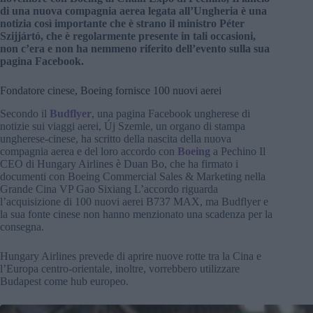
di una nuova compagnia aerea legata all’Ungheria è una
notizia così importante che è strano il ministro Péter
Szijjártó, che è regolarmente presente in tali occasioni,
non c’era e non ha nemmeno riferito dell’evento sulla sua
pagina Facebook.
Fondatore cinese, Boeing fornisce 100 nuovi aerei
Secondo il
Budflyer
, una pagina Facebook ungherese di
notizie sui viaggi aerei, Új Szemle, un organo di stampa
ungherese-cinese, ha scritto della nascita della nuova
compagnia aerea e del loro accordo con
Boeing
a Pechino Il
CEO di Hungary Airlines è Duan Bo, che ha firmato i
documenti con Boeing Commercial Sales & Marketing nella
Grande Cina VP Gao Sixiang L’accordo riguarda
l’acquisizione di 100 nuovi aerei B737 MAX, ma Budflyer e
la sua fonte cinese non hanno menzionato una scadenza per la
consegna.
Hungary Airlines prevede di aprire nuove rotte tra la Cina e
l’Europa centro-orientale, inoltre, vorrebbero utilizzare
Budapest come hub europeo.