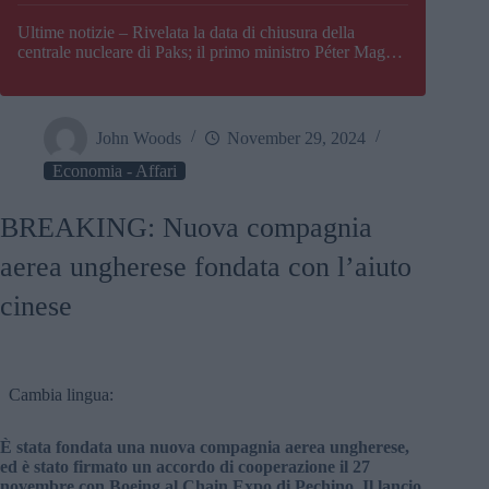
Paks
Ultime notizie – Rivelata la data di chiusura della
centrale nucleare di Paks; il primo ministro Péter Magyar
afferma che l’Ungheria potrebbe trovarsi ad affrontare
una crisi energetica
John Woods
November 29, 2024
Economia - Affari
BREAKING: Nuova compagnia
aerea ungherese fondata con l’aiuto
cinese
Cambia lingua:
È stata fondata una nuova compagnia aerea ungherese,
ed è stato firmato un accordo di cooperazione il 27
novembre con Boeing al Chain Expo di Pechino, Il lancio