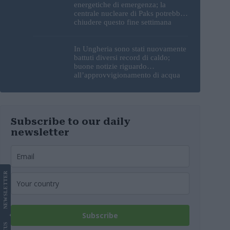
energetiche di emergenza; la
centrale nucleare di Paks potrebbe
chiudere questo fine settimana
In Ungheria sono stati nuovamente
battuti diversi record di caldo;
buone notizie riguardo
all’approvvigionamento di acqua
potabile
Subscribe to our daily
newsletter
LETTER
NEWS
Subscribe
US