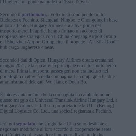
l’Ungheria un ponte naturale tra l’Est e l’Ovest.
Secondo il
portfolio.hu
, i voli diretti sono pendolari tra
Budapest e Pechino, Shanghai, Ningbo, e Chongqing In base
al loro articolo, Hungary Airlines era attiva prima nel
trasporto merci In aprile, hanno firmato un accordo di
cooperazione strategica con il China Zhejiang Airport Group
e il Shenzhen Airport Group circa il progetto “Air Silk Road”
hub cargo ungherese-cinese.
Secondo i dati di Opten, Hungary Airlines è stata creata nel
maggio 2021, e la sua attività principale era il trasporto aereo
di merci Prima il trasporto passeggeri non era incluso nel
portafoglio di attività della compagnia La compagnia ha due
amministratori delegati, Wu Jiang e Duan Bo.
È interessante notare che la compagnia ha cambiato nome
questo maggio da Universal Translink Airline Hungary Ltd. a
Hungary Airlines Ltd. Il suo proprietario è la UTL (Beijing)
Digital Logistics Co. Ltd., una società registrata a Pechino.
Ieri, noi
segnalato
che Ungheria e Cina sono destinate a
negoziare modifiche al loro accordo di cooperazione aerea,
con l’obiettivo di espandere il numero di voli tra le due