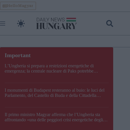
Skip
HelloMagyar
to
content
L’Ungheria si prepara a restrizioni energetiche di
emergenza; la centrale nucleare di Paks potrebbe
chiudere questo fine settimana
I monumenti di Budapest resteranno al buio: le luci del
Parlamento, del Castello di Buda e della Cittadella
verranno spente
Il primo ministro Magyar afferma che l’Ungheria sta
affrontando «una delle peggiori crisi energetiche degli
ultimi decenni» e comunica la nuova data di chiusura di