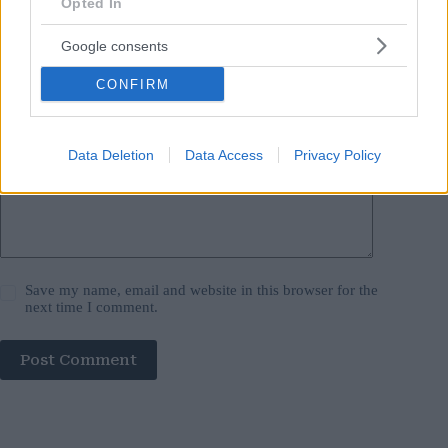
Opted In
Email
*
Google consents
Website
CONFIRM
Add Comment
*
Data Deletion
Data Access
Privacy Policy
Save my name, email and website in this browser for the
next time I comment.
Post Comment