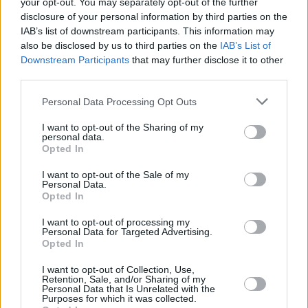
your opt-out. You may separately opt-out of the further
Ha raccolto alcune decine di migliaia di fiorini di vari oggetti
disclosure of your personal information by third parties on the
e tra cui un trapano, un binocolo, un kit di caffè confezionato
per cellulare che ha messo in due sacchetti di plastica.
IAB’s list of downstream participants. This information may
also be disclosed by us to third parties on the
IAB’s List of
Quando la donna ha finito, ha cercato di uscire
Downstream Participants
that may further disclose it to other
dall’appartamento Non è riuscita ad aprire la barra di
third parties.
sicurezza della porta d’ingresso, quindi ha gridato aiuto. Solo
poche ore dopo è scappata di casa. Gli investigatori della
Please note that this website/app uses one or more Google
Personal Data Processing Opt Outs
polizia hanno catturato l’assassino entro mezza giornata dalla
services and may gather and store information including but
denuncia del crimine. Hanno poi chiuso le indagini e inviato i
not limited to your visit or usage behaviour. You may click to
I want to opt-out of the Sharing of my
documenti ai pubblici ministeri.
personal data.
grant or deny consent to Google and its third-party tags to
Opted In
use your data for below specified purposes in below Google
Leggi anche:
Le monete da 5 fiorini scompariranno in
consent section.
Ungheria a causa dell’inflazione?
I want to opt-out of the Sale of my
Personal Data.
Opted In
Tags
I want to opt-out of processing my
#
criminalità
#
polizia
#
polizia ungherese
#
ungheria
Personal Data for Targeted Advertising.
Leave a Reply
Opted In
Your email address will not be published.
Required fields are marked
*
I want to opt-out of Collection, Use,
Retention, Sale, and/or Sharing of my
Personal Data that Is Unrelated with the
Name
*
Purposes for which it was collected.