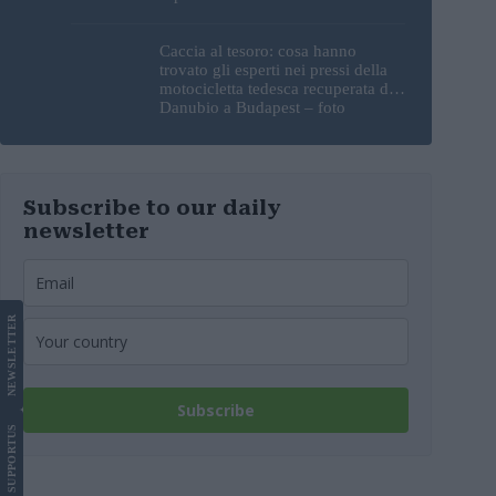
sorprendente
Caccia al tesoro: cosa hanno
trovato gli esperti nei pressi della
motocicletta tedesca recuperata dal
Danubio a Budapest – foto
Subscribe to our daily
newsletter
LETTER
NEWS
Subscribe
US
SUPPORT