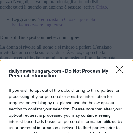
piazza Nyugati, stava implorando dagli automobilisti
parcheggiati lì quando un anziano è passato, scrive
Origo
.
Leggi anche:
Neonazista in Croazia potrebbe
benissimo essere ungherese
Donna di Budapest commette crimini gravi
La donna si rivolse all’uomo e si misero a parlare L’anziano
invitò la donna nella sua casa di Terézváros, dopo che la
donna accettò l’invito, camminarono insieme fino alla fermata
Podmaniczky Street del filobus 72 Scesero alla fermata Bajza
Street e andarono a casa dell’uomo, dove bevvero qualcosa e
dailynewshungary.com -
Do Not Process My
continuarono a parlare, dopo questi incidenti, in circostanze
Personal Information
non note, la donna aggredì l’uomo nell’appartamento.
If you wish to opt-out of the sale, sharing to third parties, or
La donna ha pugnalato la sua vittima quaranta volte su tutto il
processing of your personal or sensitive information for
corpo con un coltellino tascabile, intanto la vittima ha cercato
di difendersi tenendo le braccia davanti a sé, dopo il fallito
targeted advertising by us, please use the below opt-out
tentativo di autodifesa, è infine crollato ed è morto.
section to confirm your selection. Please note that after your
opt-out request is processed you may continue seeing
Ecco cosa seguì l’atto crudele
interest-based ads based on personal information utilized by
us or personal information disclosed to third parties prior to
Poi, la donna ha cercato nell’appartamento oggetti di valore