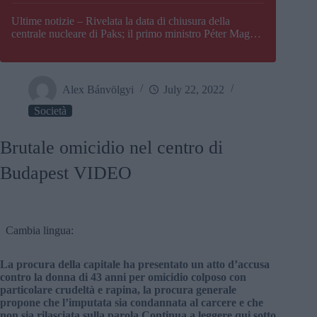
Paks
Ultime notizie – Rivelata la data di chiusura della
centrale nucleare di Paks; il primo ministro Péter Magyar
afferma che l’Ungheria potrebbe trovarsi ad affrontare
una crisi energetica
Alex Bánvölgyi
July 22, 2022
Società
Brutale omicidio nel centro di
Budapest VIDEO
Cambia lingua:
La procura della capitale ha presentato un atto d’accusa
contro la donna di 43 anni per omicidio colposo con
particolare crudeltà e rapina, la procura generale
propone che l’imputata sia condannata al carcere e che
non sia rilasciata sulla parola Continua a leggere qui sotto