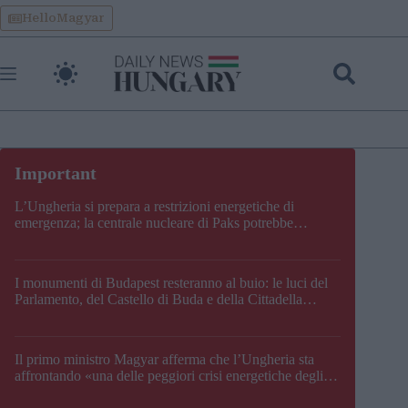
Skip
HelloMagyar
to
content
L’Ungheria si prepara a restrizioni energetiche di
emergenza; la centrale nucleare di Paks potrebbe
chiudere questo fine settimana
I monumenti di Budapest resteranno al buio: le luci del
Parlamento, del Castello di Buda e della Cittadella
verranno spente
Il primo ministro Magyar afferma che l’Ungheria sta
affrontando «una delle peggiori crisi energetiche degli
ultimi decenni» e comunica la nuova data di chiusura di