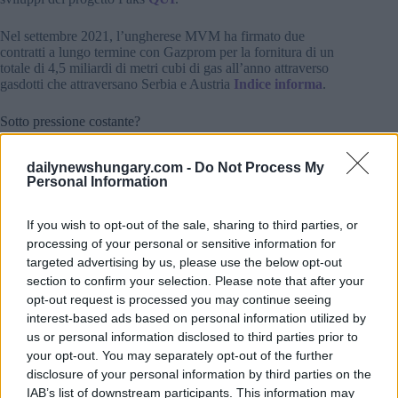
Nel settembre 2021, l’ungherese MVM ha firmato due
contratti a lungo termine con Gazprom per la fornitura di un
totale di 4,5 miliardi di metri cubi di gas all’anno attraverso
gasdotti che attraversano Serbia e Austria
Indice informa
.
Sotto pressione costante?
dailynewshungary.com -
Do Not Process My
Personal Information
If you wish to opt-out of the sale, sharing to third parties, or
processing of your personal or sensitive information for
targeted advertising by us, please use the below opt-out
section to confirm your selection. Please note that after your
opt-out request is processed you may continue seeing
interest-based ads based on personal information utilized by
us or personal information disclosed to third parties prior to
your opt-out. You may separately opt-out of the further
disclosure of your personal information by third parties on the
IAB’s list of downstream participants. This information may