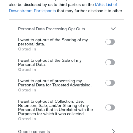
also be disclosed by us to third parties on the
IAB’s List of
Downstream Participants
that may further disclose it to other
third parties.
Please note that this website/app uses one or more Google
Personal Data Processing Opt Outs
services and may gather and store information including but
not limited to your visit or usage behaviour. You may click to
I want to opt-out of the Sharing of my
personal data.
grant or deny consent to Google and its third-party tags to
Opted In
use your data for below specified purposes in below Google
consent section.
I want to opt-out of the Sale of my
Personal Data.
Opted In
I want to opt-out of processing my
Personal Data for Targeted Advertising.
Opted In
I want to opt-out of Collection, Use,
Retention, Sale, and/or Sharing of my
Personal Data that Is Unrelated with the
Purposes for which it was collected.
Opted In
Google consents