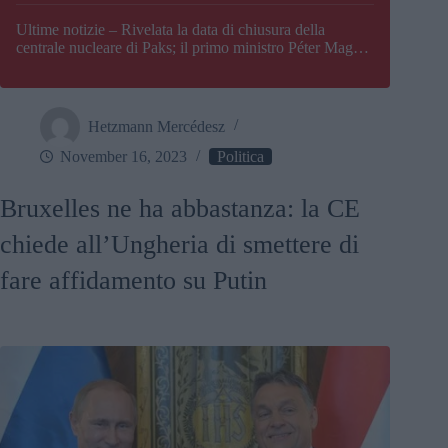
Paks
Ultime notizie – Rivelata la data di chiusura della
centrale nucleare di Paks; il primo ministro Péter Magyar
afferma che l’Ungheria potrebbe trovarsi ad affrontare
una crisi energetica
Hetzmann Mercédesz
November 16, 2023
Politica
Bruxelles ne ha abbastanza: la CE
chiede all’Ungheria di smettere di
fare affidamento su Putin