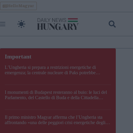
Skip
HelloMagyar
to
content
L’Ungheria si prepara a restrizioni energetiche di
emergenza; la centrale nucleare di Paks potrebbe
chiudere questo fine settimana
I monumenti di Budapest resteranno al buio: le luci del
Parlamento, del Castello di Buda e della Cittadella
verranno spente
Il primo ministro Magyar afferma che l’Ungheria sta
affrontando «una delle peggiori crisi energetiche degli
ultimi decenni» e comunica la nuova data di chiusura di