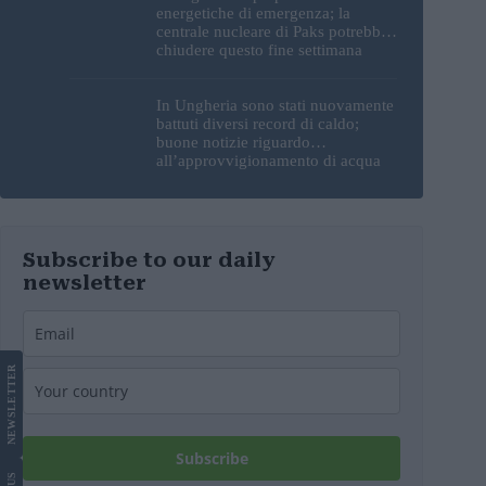
energetiche di emergenza; la
centrale nucleare di Paks potrebbe
chiudere questo fine settimana
In Ungheria sono stati nuovamente
battuti diversi record di caldo;
buone notizie riguardo
all’approvvigionamento di acqua
potabile
Subscribe to our daily
newsletter
LETTER
NEWS
Subscribe
US