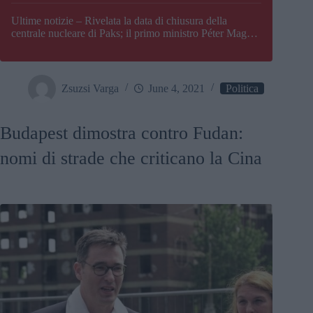
Paks
Ultime notizie – Rivelata la data di chiusura della
centrale nucleare di Paks; il primo ministro Péter Magyar
afferma che l’Ungheria potrebbe trovarsi ad affrontare
una crisi energetica
Zsuzsi Varga
June 4, 2021
Politica
Budapest dimostra contro Fudan:
nomi di strade che criticano la Cina