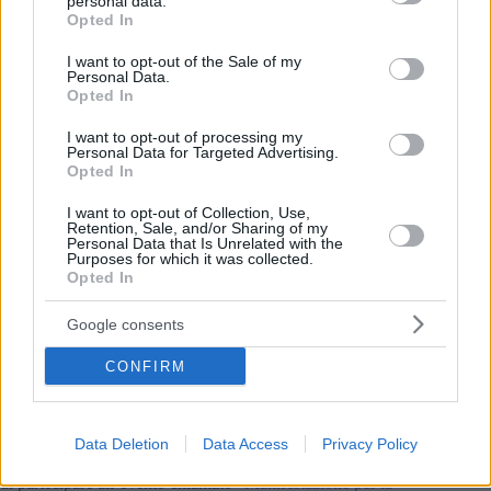
personal data.
grant or deny consent to Google and its third-party tags to
Opted In
use your data for below specified purposes in below Google
consent section.
I want to opt-out of the Sale of my
Personal Data.
Opted In
Foto: www.faceb
Funzionari filogovernativi hanno chiaramente condannato la
I want to opt-out of processing my
mossa Secondo la fazione di Fidesz e KDNP, Krisztina
Personal Data for Targeted Advertising.
Baranyi non può rinominare un’area pubblica a Budapest
Opted In
perché è di esclusiva competenza dell’Assemblea Generale di
Budapest, riferisce
24.hu
.
I want to opt-out of Collection, Use,
Retention, Sale, and/or Sharing of my
Personal Data that Is Unrelated with the
Secondo il Guardian,
Purposes for which it was collected.
Opted In
“il progetto dell’università ha alimentato un crescente disagio
per l’inclinazione diplomatica dell’Ungheria da ovest a est e
Google consents
per il suo crescente indebitamento nei confronti della Cina.”
Sindaco di Budapest: l’università di Fudan servirà
CONFIRM
l’influenza del Partito Comunista Cinese
I sondaggi d’opinione suggeriscono che gli abitanti di
Budapest sono contrari al trasferimento dell’Università di
Data Deletion
Data Access
Privacy Policy
Fudan. Più di 5.000 persone hanno manifestato l’intenzione
di partecipare all’evento chiamato “
Manifestazione per la