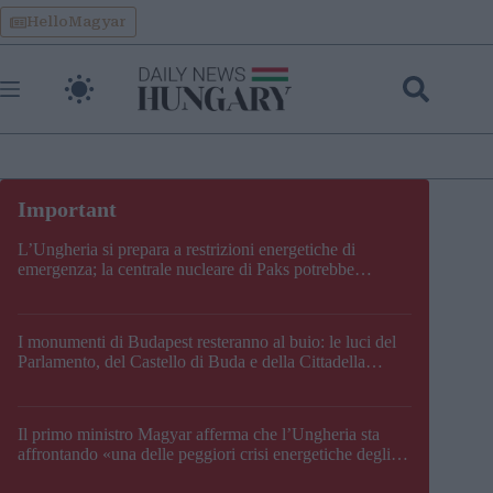
Skip
HelloMagyar
to
content
L’Ungheria si prepara a restrizioni energetiche di
emergenza; la centrale nucleare di Paks potrebbe
chiudere questo fine settimana
I monumenti di Budapest resteranno al buio: le luci del
Parlamento, del Castello di Buda e della Cittadella
verranno spente
Il primo ministro Magyar afferma che l’Ungheria sta
affrontando «una delle peggiori crisi energetiche degli
ultimi decenni» e comunica la nuova data di chiusura di