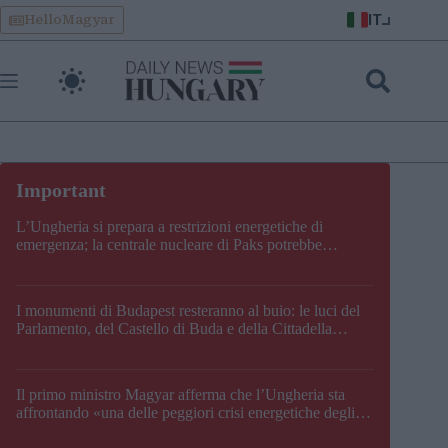
Skip
IT
HelloMagyar
to
content
L’Ungheria si prepara a restrizioni energetiche di
emergenza; la centrale nucleare di Paks potrebbe
chiudere questo fine settimana
I monumenti di Budapest resteranno al buio: le luci del
Parlamento, del Castello di Buda e della Cittadella
verranno spente
Il primo ministro Magyar afferma che l’Ungheria sta
affrontando «una delle peggiori crisi energetiche degli
ultimi decenni» e comunica la nuova data di chiusura di