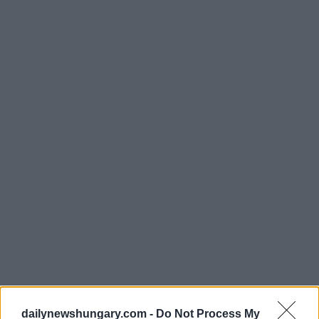
Il 15 novembre, Gergely Karácsony, sindaco della città,
consegnerà il Premio Eroi di Budapest ai dipendenti delle
dailynewshungary.com -
Do Not Process My