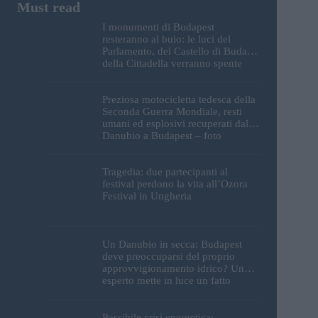
I monumenti di Budapest
resteranno al buio: le luci del
Parlamento, del Castello di Buda e
della Cittadella verranno spente
Preziosa motocicletta tedesca della
Seconda Guerra Mondiale, resti
umani ed esplosivi recuperati dal
Danubio a Budapest – foto
Tragedia: due partecipanti al
festival perdono la vita all’Ozora
Festival in Ungheria
Un Danubio in secca: Budapest
deve preoccuparsi del proprio
approvvigionamento idrico? Un
esperto mette in luce un fatto
sorprendente
Possibile crisi energetica: