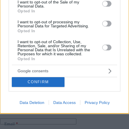
consent section.
I want to opt-out of the Sale of my
Legga anche:
Personal Data.
Opted In
Gordon Ramsay festeggia a Budapest
, poi le cose si
I want to opt-out of processing my
fanno imbarazzanti in un ristorante
Personal Data for Targeted Advertising.
Le novità più interessanti di Budapest per il 2025
:
Opted In
Dalla ferrovia dell’aeroporto all’Hotel Gellért
I want to opt-out of Collection, Use,
Immagine in evidenza:
depositphotos.com
Retention, Sale, and/or Sharing of my
Personal Data that Is Unrelated with the
Purposes for which it was collected.
Opted In
Tags
Google consents
#
anniversario
#
budapest
#
guida ai programmi
CONFIRM
#
ungheria
Leave a Reply
Your email address will not be published.
Required fields are marked
*
Data Deletion
Data Access
Privacy Policy
Name
*
Email
*