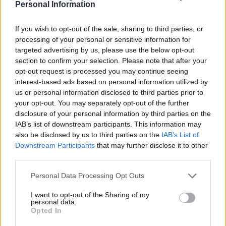
Personal Information
aziende cittadine per la loro eccellenza professionale,
impegno nella comunità e dedizione.
If you wish to opt-out of the sale, sharing to third parties, or
Inoltre, il
tram delle feste farà il suo ritorno
, partendo da
processing of your personal or sensitive information for
Piazza Deák Ferenc (è richiesta la registrazione), con musica
targeted advertising by us, please use the below opt-out
dal vivo, balli e viste serali della capitale.
section to confirm your selection. Please note that after your
opt-out request is processed you may continue seeing
Programmi culturali, concerti
interest-based ads based on personal information utilized by
Il 17 novembre, la celebrazione del compleanno della Grande
us or personal information disclosed to third parties prior to
Budapest sarà caratterizzata da cerimonie di premiazione, tra
your opt-out. You may separately opt-out of the further
cui i titoli di Premio Budapest, Pro Urbe Budapest e Cittadino
disclosure of your personal information by third parties on the
Onorario di Budapest, in una cerimonia che si terrà presso
IAB’s list of downstream participants. This information may
l’Accademia delle Scienze Ungherese, antica di 200 anni.
also be disclosed by us to third parties on the
IAB’s List of
Downstream Participants
that may further disclose it to other
Tra i momenti culturali, i membri della Budapest Festival
third parties.
Orchestra si esibiranno in piccoli concerti in pub, caffè e
bistrot di Pest e Buda.
Please note that this website/app uses one or more Google
Personal Data Processing Opt Outs
services and may gather and store information including but
Inoltre, la Fondazione Pro Cultura Urbis sostiene progetti che
not limited to your visit or usage behaviour. You may click to
I want to opt-out of the Sharing of my
esplorano e presentano il patrimonio culturale della capitale
personal data.
grant or deny consent to Google and its third-party tags to
ungherese. I vincitori delle sovvenzioni e dei Premi Pro
Opted In
Cultura Urbis saranno annunciati il 21 novembre.
use your data for below specified purposes in below Google