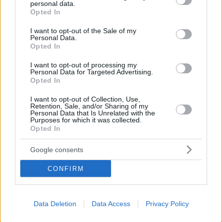
personal data.
grant or deny consent to Google and its third-party tags to
Opted In
use your data for below specified purposes in below Google
consent section.
I want to opt-out of the Sale of my
Personal Data.
Opted In
Ha detto che i custodi di questi obiettivi erano designer di
livello mondiale, artisti coraggiosi, innovatori determinati e
I want to opt-out of processing my
imprenditori” che hanno abbracciato buone cause. La città, ha
Personal Data for Targeted Advertising.
aggiunto, ha espresso loro la sua gratitudine in questo giorno
Opted In
perché il loro lavoro, competenza ed entusiasmo hanno fatto
scudo contro gli interventi maligni.
I want to opt-out of Collection, Use,
Retention, Sale, and/or Sharing of my
Personal Data that Is Unrelated with the
Purposes for which it was collected.
Opted In
Google consents
CONFIRM
Data Deletion
Data Access
Privacy Policy