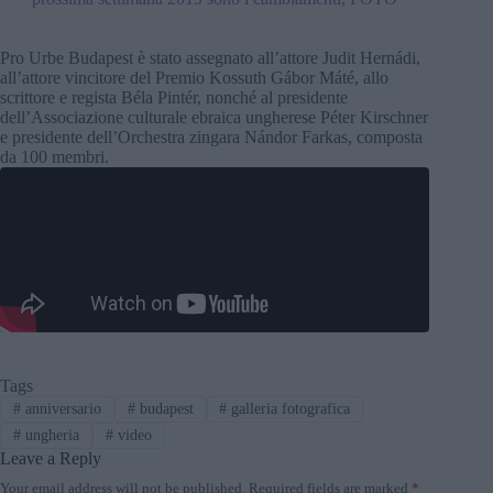
Pro Urbe Budapest è stato assegnato all’attore Judit Hernádi,
all’attore vincitore del Premio Kossuth Gábor Máté, allo
scrittore e regista Béla Pintér, nonché al presidente
dell’Associazione culturale ebraica ungherese Péter Kirschner
e presidente dell’Orchestra zingara Nándor Farkas, composta
da 100 membri.
Tags
#
anniversario
#
budapest
#
galleria fotografica
#
ungheria
#
video
Leave a Reply
Your email address will not be published.
Required fields are marked
*