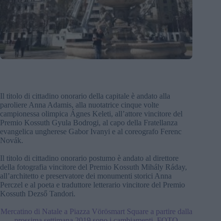
Il titolo di cittadino onorario della capitale è andato alla
paroliere Anna Adamis, alla nuotatrice cinque volte
campionessa olimpica Ágnes Keleti, all’attore vincitore del
Premio Kossuth Gyula Bodrogi, al capo della Fratellanza
evangelica ungherese Gabor Ivanyi e al coreografo Ferenc
Novák.
Il titolo di cittadino onorario postumo è andato al direttore
della fotografia vincitore del Premio Kossuth Mihály Ráday,
all’architetto e preservatore dei monumenti storici Anna
Perczel e al poeta e traduttore letterario vincitore del Premio
Kossuth Dezső Tandori.
Mercatino di Natale a Piazza Vörösmart Square a partire dalla
prossima settimana 2019 sono i cambiamenti, FOTO