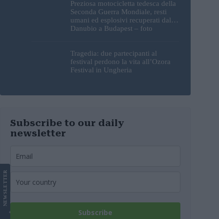
Preziosa motocicletta tedesca della
Seconda Guerra Mondiale, resti
umani ed esplosivi recuperati dal
Danubio a Budapest – foto
Tragedia: due partecipanti al
festival perdono la vita all’Ozora
Festival in Ungheria
Subscribe to our daily
newsletter
LETTER
NEWS
Subscribe