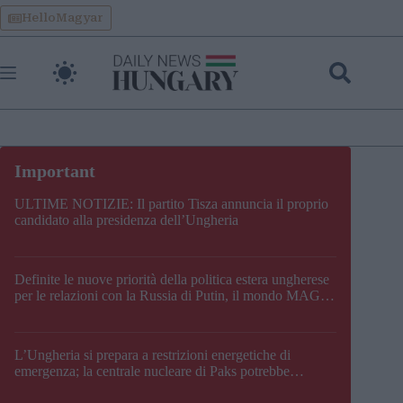
Skip
HelloMagyar
to
content
ULTIME NOTIZIE: Il partito Tisza annuncia il proprio
candidato alla presidenza dell’Ungheria
Definite le nuove priorità della politica estera ungherese
per le relazioni con la Russia di Putin, il mondo MAGA,
l’UE, il V4, la NATO e i Balcani
L’Ungheria si prepara a restrizioni energetiche di
emergenza; la centrale nucleare di Paks potrebbe
chiudere questo fine settimana