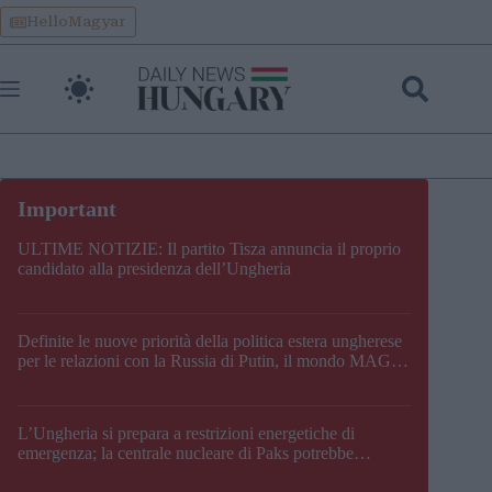
Skip
HelloMagyar
to
content
ULTIME NOTIZIE: Il partito Tisza annuncia il proprio
candidato alla presidenza dell’Ungheria
Definite le nuove priorità della politica estera ungherese
per le relazioni con la Russia di Putin, il mondo MAGA,
l’UE, il V4, la NATO e i Balcani
L’Ungheria si prepara a restrizioni energetiche di
emergenza; la centrale nucleare di Paks potrebbe
chiudere questo fine settimana