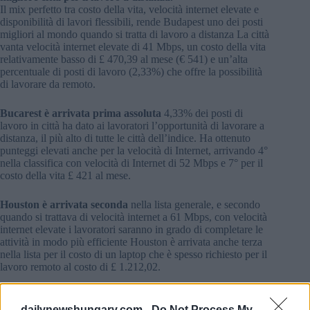
Il mix perfetto tra costo della vita, velocità internet elevate e
disponibilità di lavori flessibili, rende Budapest uno dei posti
migliori al mondo quando si tratta di lavoro a distanza La città
vanta velocità internet elevate di 41 Mbps, un costo della vita
relativamente basso di £ 470,39 al mese (€ 541) e un’alta
percentuale di posti di lavoro (2,33%) che offre la possibilità
di lavorare da remoto.
Bucarest è arrivata prima assoluta
4,33% dei posti di
lavoro in città ha dato ai lavoratori l’opportunità di lavorare a
distanza, il più alto di tutte le città dell’indice. Ha ottenuto
punteggi elevati anche per la velocità di Internet, arrivando 4°
nella classifica con velocità di Internet di 52 Mbps e 7° per il
costo della vita £ 421 al mese.
Houston è arrivata seconda
nella lista generale, e secondo
quando si trattava di velocità internet a 61 Mbps, con velocità
internet elevate i lavoratori saranno in grado di completare le
attività in modo più efficiente Houston è arrivata anche terza
nella lista per il costo di un laptop che è spesso richiesto per il
lavoro remoto al costo di £ 1.212,02.
Las Vegas si è classificata terza nella lista
, classificandosi al
primo posto (5°) per la disponibilità di lavori remoti in città
dailynewshungary.com -
Do Not Process My