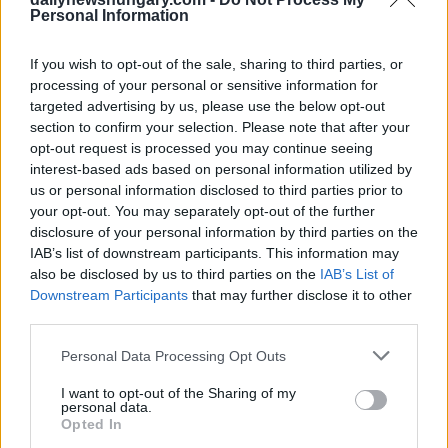
Personal Information
con il 3,08%, e ottenendo anche il 3° posto a pari merito per
quanto riguarda il costo dei laptop.
If you wish to opt-out of the sale, sharing to third parties, or
processing of your personal or sensitive information for
targeted advertising by us, please use the below opt-out
section to confirm your selection. Please note that after your
opt-out request is processed you may continue seeing
interest-based ads based on personal information utilized by
us or personal information disclosed to third parties prior to
your opt-out. You may separately opt-out of the further
disclosure of your personal information by third parties on the
IAB’s list of downstream participants. This information may
also be disclosed by us to third parties on the
IAB’s List of
Downstream Participants
that may further disclose it to other
third parties.
Please note that this website/app uses one or more Google
Personal Data Processing Opt Outs
Roma è risultata la peggiore città per il lavoro a distanza
services and may gather and store information including but
secondo
l’indice
.
not limited to your visit or usage behaviour. You may click to
I want to opt-out of the Sharing of my
Ha il secondo costo per laptop più alto, pari a £ 1.596,89, ed
personal data.
grant or deny consent to Google and its third-party tags to
è stata la quarta città peggiore per quanto riguarda la velocità
Opted In
use your data for below specified purposes in below Google
di Internet a 16 Mbps. Velocità Internet più lente possono