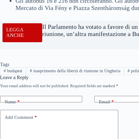
Gli autobus 16 e 216 non circoleranno. Gli autob
Mercato di Via Fény e Piazza Szentháromság dura
Il Parlamento ha votato a favore di un
LEGGA
riunione, un’altra manifestazione a B
ANCHE
Tags
#
budapest
#
inasprimento della libertà di riunione in Ungheria
#
poli
Leave a Reply
Your email address will not be published.
Required fields are marked
*
Name
*
Email
*
Add Comment
*