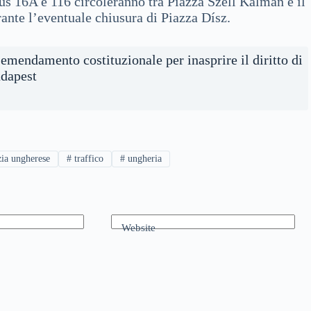
us 16A e 116 circoleranno tra Piazza Széll Kálmán e il
nte l’eventuale chiusura di Piazza Dísz.
 emendamento costituzionale per inasprire il diritto di
udapest
zia ungherese
#
traffico
#
ungheria
Website