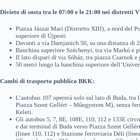
Divieto di sosta tra le 07:00 e le 21:00 nei distretti 
Piazza Jászai Mari (Distretto XIII), a nord del 
superiore di Újpesti
Davanti a via Damjanich 50, su una distanza di 2
Banchina superiore Széchenyi, tra via Markó e p
Il lato dispari di via Sóház, tra piazza Csarnok 
50 metri lungo la banchina superiore dell’Univers
Cambi di trasporto pubblico BKK:
L’autobus 107 opererà solo sul lato di Buda, tr
Piazza Szent Gellért – Műegyetem M), senza ferma
Keleti.
Gli autobus 5, 7, 8E, 108E, 110, 112 e 133E circ
e dai terminal di Buda verso Piazza Szent Gellé
(linee 110, 112) e Stazione ferroviaria Déli (linea