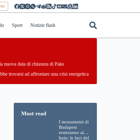
yar
do
Sport
Notizie flash
la nuova data di chiusura di Paks
bbe trovarsi ad affrontare una crisi energetica
I monumenti di
Budapest
resteranno al
buio: le luci del