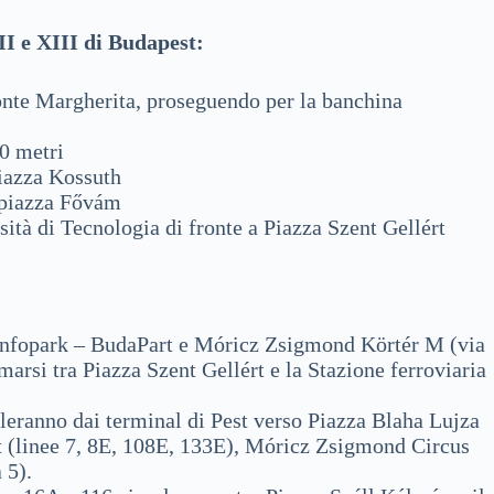
VII e XIII di Budapest:
Ponte Margherita, proseguendo per la banchina
0 metri
iazza Kossuth
e piazza Fővám
ità di Tecnologia di fronte a Piazza Szent Gellért
a Infopark – BudaPart e Móricz Zsigmond Körtér M (via
rsi tra Piazza Szent Gellért e la Stazione ferroviaria
oleranno dai terminal di Pest verso Piazza Blaha Lujza
rt (linee 7, 8E, 108E, 133E), Móricz Zsigmond Circus
 5).