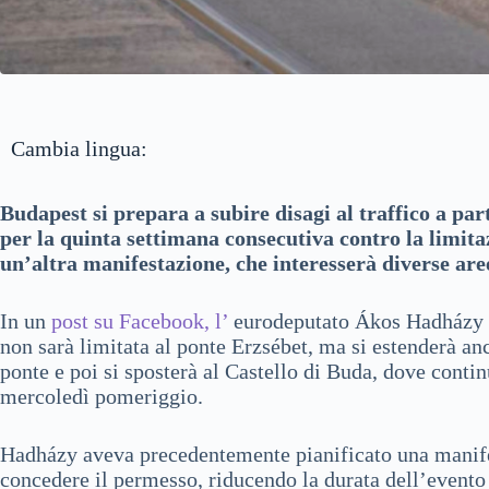
Cambia lingua:
Budapest si prepara a subire disagi al traffico a pa
per la quinta settimana consecutiva contro la limitaz
un’altra manifestazione, che interesserà diverse aree
In un
post su Facebook, l’
eurodeputato Ákos Hadházy h
non sarà limitata al ponte Erzsébet, ma si estenderà an
ponte e poi si sposterà al Castello di Buda, dove contin
mercoledì pomeriggio.
Hadházy aveva precedentemente pianificato una manifest
concedere il permesso, riducendo la durata dell’evento