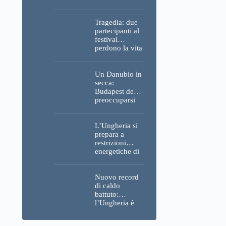
Parlamento, del
Castello di
Buda e della
Tragedia: due
Cittadella
partecipanti al
verranno
festival
spente
perdono la vita
all’Ozora
Festival in
Ungheria
Un Danubio in
secca:
Budapest deve
preoccuparsi
del proprio
approvvigiona
mento idrico?
L’Ungheria si
Un esperto
prepara a
mette in luce
restrizioni
un fatto
energetiche di
sorprendente
emergenza; la
centrale
nucleare di
Nuovo record
Paks potrebbe
di caldo
chiudere
battuto:
questo fine
l’Ungheria è
settimana
uno dei paesi
più caldi