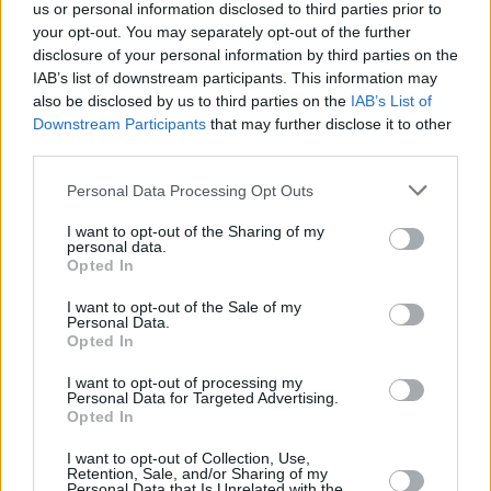
GVH riceve una delegazione dalla provincia cinese di Henan
us or personal information disclosed to third parties prior to
your opt-out. You may separately opt-out of the further
L’Ufficio per la Concorrenza dell’Ungheria (GVH) ha
disclosure of your personal information by third parties on the
accolto venerdì una delegazione della sua controparte della
provincia cinese di Henan, ha dichiarato GVH a MTI.
IAB’s list of downstream participants. This information may
also be disclosed by us to third parties on the
IAB’s List of
La consultazione professionale ha incluso argomenti quali le
Downstream Participants
that may further disclose it to other
caratteristiche della concorrenza di mercato, le potenziali
third parties.
opportunità offerte dall’ambiente commerciale e di
investimento e le questioni attuali della protezione dei
Please note that this website/app uses one or more Google
Personal Data Processing Opt Outs
consumatori.
services and may gather and store information including but
not limited to your visit or usage behaviour. You may click to
I want to opt-out of the Sharing of my
personal data.
Rinascita virtuale: l’AI
dà
nuova vita a manufatti
grant or deny consent to Google and its third-party tags to
Opted In
ungheresi perduti
use your data for below specified purposes in below Google
L’AI dà risalto agli
accenti
ungheresi in The Brutalist –
consent section.
I want to opt-out of the Sale of my
Ed è solo l’inizio
Personal Data.
Opted In
Tags
I want to opt-out of processing my
#
economia ungherese
#
intelligenza artificiale
Personal Data for Targeted Advertising.
Opted In
#
ungheria
Leave a Reply
I want to opt-out of Collection, Use,
Retention, Sale, and/or Sharing of my
Your email address will not be published.
Required fields are marked
*
Personal Data that Is Unrelated with the