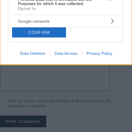
Purposes for which it was collected.
Opted In
Name
*
Google consents
Email
*
CONFIRM
Website
Add Comment
*
Data Deletion
Data Access
Privacy Policy
Save my name, email and website in this browser for the
next time I comment.
Post Comment