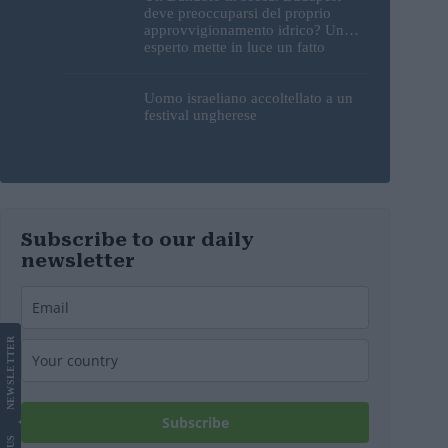
deve preoccuparsi del proprio
approvvigionamento idrico? Un
esperto mette in luce un fatto
sorprendente
Uomo israeliano accoltellato a un
festival ungherese
Subscribe to our daily
newsletter
LETTER
NEWS
Subscribe
US