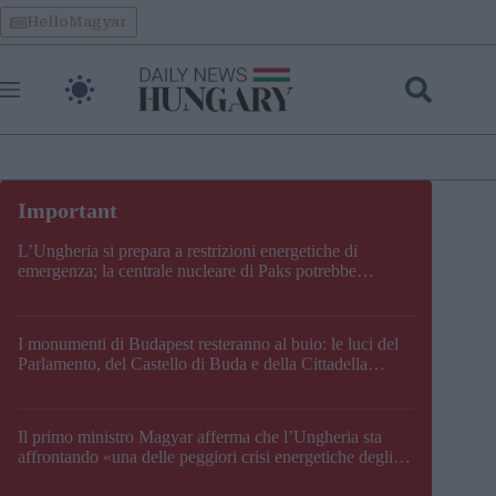
Skip
HelloMagyar
to
content
L’Ungheria si prepara a restrizioni energetiche di
emergenza; la centrale nucleare di Paks potrebbe
chiudere questo fine settimana
I monumenti di Budapest resteranno al buio: le luci del
Parlamento, del Castello di Buda e della Cittadella
verranno spente
Il primo ministro Magyar afferma che l’Ungheria sta
affrontando «una delle peggiori crisi energetiche degli
ultimi decenni» e comunica la nuova data di chiusura di